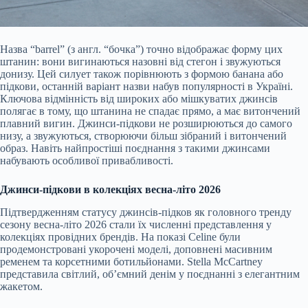
Назва “barrel” (з англ. “бочка”) точно відображає форму цих
штанин: вони вигинаються назовні від стегон і звужуються
донизу. Цей силует також порівнюють з формою банана або
підкови, останній варіант назви набув популярності в Україні.
Ключова відмінність від широких або мішкуватих джинсів
полягає в тому, що штанина не спадає прямо, а має витончений
плавний вигин. Джинси-підкови не розширюються до самого
низу, а звужуються, створюючи більш зібраний і витончений
образ. Навіть найпростіші поєднання з такими джинсами
набувають особливої привабливості.
Джинси-підкови в колекціях весна-літо 2026
Підтвердженням статусу джинсів-підков як головного тренду
сезону весна-літо 2026 стали їх численні представлення у
колекціях провідних брендів. На показі Celine були
продемонстровані укорочені моделі, доповнені масивним
ременем та корсетними ботильйонами. Stella McCartney
представила світлий, об’ємний денім у поєднанні з елегантним
жакетом.