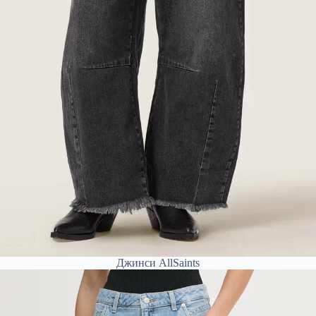
Джинси AllSaints