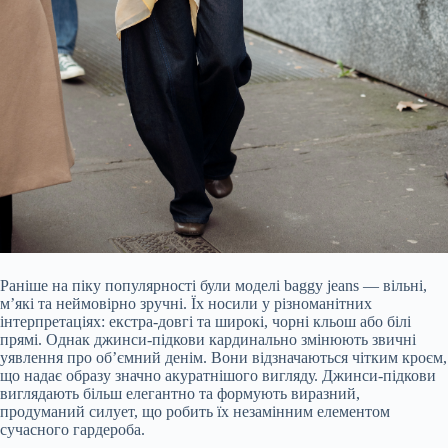
Раніше на піку популярності були моделі baggy jeans — вільні,
м’які та неймовірно зручні. Їх носили у різноманітних
інтерпретаціях: екстра-довгі та широкі, чорні кльош або білі
прямі. Однак джинси-підкови кардинально змінюють звичні
уявлення про об’ємний денім. Вони відзначаються чітким кроєм,
що надає образу значно акуратнішого вигляду. Джинси-підкови
виглядають більш елегантно та формують виразний,
продуманий силует, що робить їх незамінним елементом
сучасного гардероба.