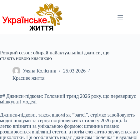
Перейти
до
вмісту
Розкрий сезон: обирай найактуальніші джинси, що
стають новою класикою
Уляна Колісник
25.03.2026
Красиве життя
## Джинси-підкови: Головний тренд 2026 року, що перевершує
мішкуваті моделі
Джинси-підкови, також відомі як “barrel”, стрімко завойовують
модні подіуми та серця поціновувачів стилю у 2026 році. Їх
легко впізнати за унікальною формою: штанина плавно
розширюється в ділянці стегон, а потім елегантно звужується до
щиколотки. Ця особливість надає джинсам “бочечка” візуальної