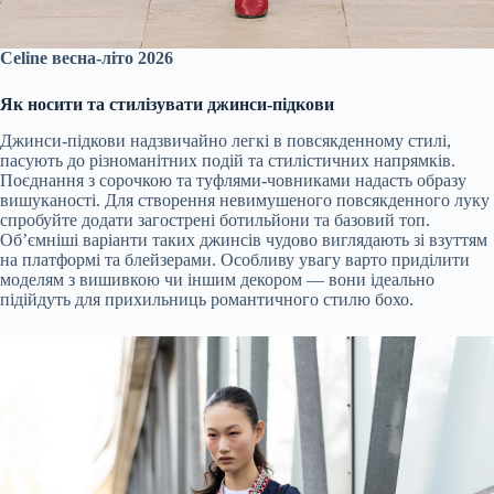
Celine весна-літо 2026
Як носити та стилізувати джинси-підкови
Джинси-підкови надзвичайно легкі в повсякденному стилі,
пасують до різноманітних подій та стилістичних напрямків.
Поєднання з сорочкою та туфлями-човниками надасть образу
вишуканості. Для створення невимушеного повсякденного луку
спробуйте додати загострені ботильйони та базовий топ.
Об’ємніші варіанти таких джинсів чудово виглядають зі взуттям
на платформі та блейзерами. Особливу увагу варто приділити
моделям з вишивкою чи іншим декором — вони ідеально
підійдуть для прихильниць романтичного стилю бохо.