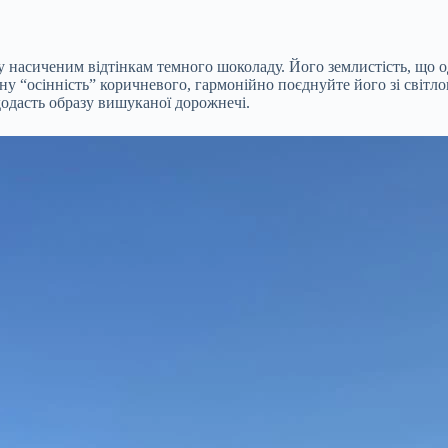
у насиченим відтінкам темного шоколаду. Його землистість, що
ну “осінність” коричневого, гармонійно поєднуйте його зі світ
додасть образу вишуканої дорожнечі.