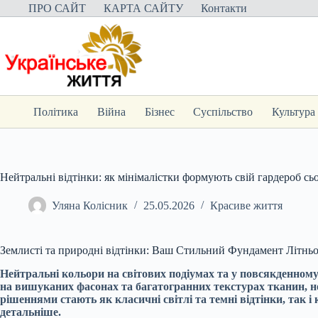
Перейти
ПРО САЙТ
КАРТА САЙТУ
Контакти
до
вмісту
Політика
Війна
Бізнес
Суспільство
Культура
Нейтральні відтінки: як мінімалістки формують свій гардероб сь
Уляна Колісник
25.05.2026
Красиве життя
Землисті та природні відтінки: Ваш Стильний Фундамент Літнь
Нейтральні кольори на світових подіумах та у повсякденному
на вишуканих фасонах та багатогранних текстурах тканин, 
рішеннями стають як класичні світлі та темні відтінки, так і
детальніше.