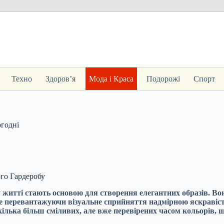
Техно
Здоров’я
Мода і Краса
Подорожі
Спорт
огодні
ого Гардеробу
 житті стають основою для створення елегантних образів. Во
не перевантажуючи візуальне сприйняття надмірною яскравіс
 кілька більш сміливих, але вже перевірених часом кольорів, щ