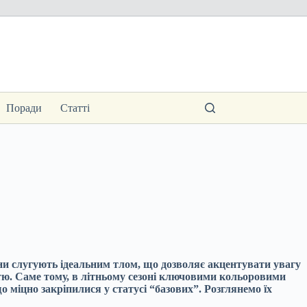
Поради
Статті
ни слугують ідеальним тлом, що дозволяє акцентувати увагу
тю. Саме тому, в літньому сезоні ключовими кольоровими
о міцно закріпилися у статусі “базових”. Розглянемо їх