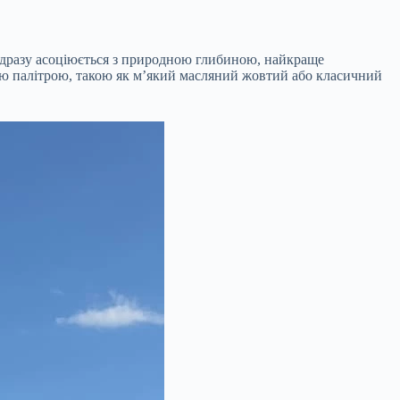
 одразу асоціюється з природною глибиною, найкраще
лою палітрою, такою як м’який масляний жовтий або класичний