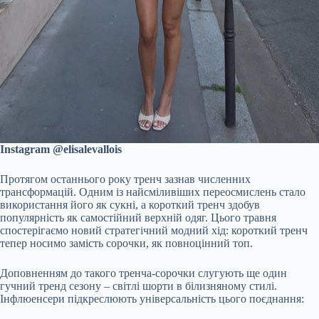
Instagram @elisalevallois
Протягом останнього року тренч зазнав численних
трансформацій. Одним із найсміливіших переосмислень стало
використання його як сукні, а короткий тренч здобув
популярність як самостійний верхній одяг. Цього травня
спостерігаємо новий стратегічний модний хід: короткий тренч
тепер носимо замість сорочки, як повноцінний топ.
Доповненням до такого тренча-сорочки слугують ще один
гучний тренд сезону – світлі шорти в білизняному стилі.
Інфлюенсери підкреслюють універсальність цього поєднання: