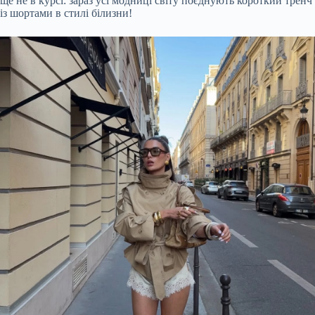
ще не в курсі: зараз усі модниці світу поєднують короткий тренч
із шортами в стилі білизни!