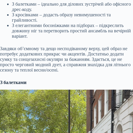
З балетками – ідеально для ділових зустрічей або офісного
дрес-коду.
З кросівками – додасть образу невимушеності та
грайливості.
З елегантними босоніжками на підборах – підкреслить
довжину ніг та перетворить простий ансамбль на вечірній
варіант.
Завдяки об’ємному та дещо несподіваному верху, цей образ не
потребує додаткових прикрас чи акцентів. Достатньо додати
сумку та сонцезахисні окуляри за бажанням. Здається, це не
просто черговий модний дует, а справжня знахідка для літнього
сезону та теплої весни/осені.
З балетками