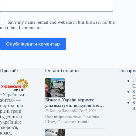
Save my name, email and website in this browser for the
next time I comment.
Опублікувати коментар
Про сайт
Останні новини
Інформ
П
С
К
«Українське
С
життя» —
Бізнес в Україні отримує
К
портал про
ультиматуми: відкупляйтеся
и
різні грані
від атак або втратите все
Карина Павлюк
Сер 7, 2026
буденності
Нова шахрайська схема: “власники
українців:
Шахедів” вимагають гроші з
українського бізнесу Українські
здоров'я,
підприємці стали об’єктами нової
красу,