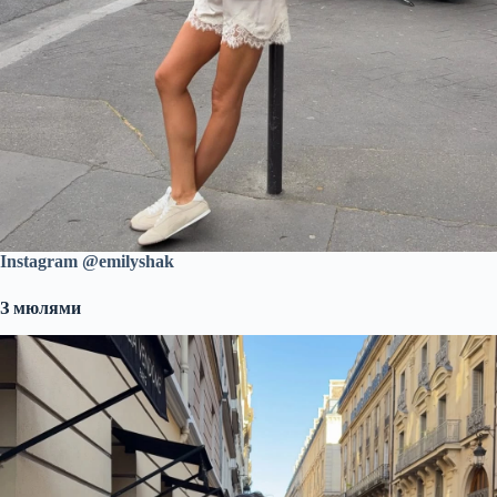
Instagram @emilyshak
З мюлями