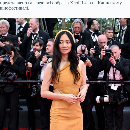
представлено галерею всіх образів Хлої Чжао на Каннському
кінофестивалі.