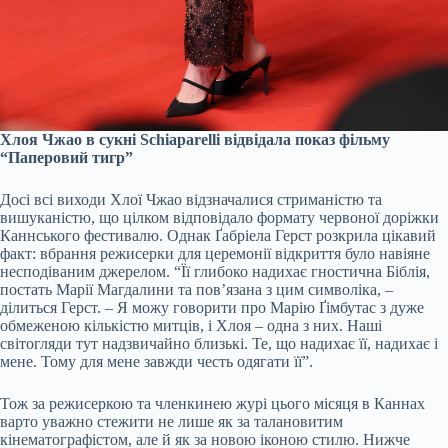
Хлоя Чжао в сукні Schiaparelli відвідала показ фільму
“Паперовий тигр”
Досі всі виходи Хлої Чжао відзначалися стриманістю та
вишуканістю, що цілком відповідало формату червоної доріжки
Каннського фестивалю. Однак Ґабріела Герст розкрила цікавий
факт: вбрання режисерки для церемонії відкриття було навіяне
несподіваним джерелом. “Її глибоко надихає гностична Біблія,
постать Марії Магдалини та пов’язана з цим символіка, –
ділиться Герст. – Я можу говорити про Марію Ґімбутас з дуже
обмеженою кількістю митців, і Хлоя – одна з них. Наші
світогляди тут надзвичайно близькі. Те, що надихає її, надихає і
мене. Тому для мене завжди честь одягати її”.
Тож за режисеркою та членкинею журі цього місяця в Каннах
варто уважно стежити не лише як за талановитим
кінематографістом, але й як за новою іконою стилю. Нижче