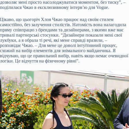
дозволяє мені просто насолоджуватися моментом, без тиску”, –
поділилася Чжао в ексклюзивному інтерв’ю для Vogue.
Цікаво, що цьогоріч Хлоя Чжао працює над своїм стилем
самостійно, без залучення стилістів. Натомість вона налагодила
пряму співпрацю з брендами та дизайнерами, з якими вже має
тривалі партнерські стосунки. “Дизайнери показали мені свої
лукбуки, а я обрала ті речі, які мене справді вразили, –
розповідає Чжао. – Для мене це доволі інтуїтивний процес,
схожий на вибір елементів для знімального майданчика. Я
відчуваю, що це правильний вибір, навіть якщо немає очевидної
логіки. Це відчуття на фізичному рівні”.