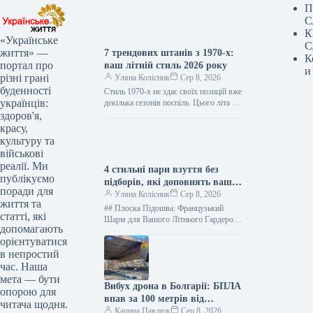
П
С
К
«Українське
С
життя» —
7 трендових штанів з 1970-х:
К
портал про
ваш літній стиль 2026 року
и
різні грані
Уляна Колісник
Сер 8, 2026
буденності
Стиль 1970-х не здає своїх позицій вже
українців:
декілька сезонів поспіль. Цього літа це
особливо очевидно завдяки штанам:
здоров'я,
моделі, що були…
красу,
культуру та
військові
реалії. Ми
4 стильні пари взуття без
публікуємо
підборів, які доповнять ваш
поради для
літній образ
Уляна Колісник
Сер 8, 2026
життя та
## Плоска Підошва: Французький
статті, які
Шарм для Вашого Літнього Гардеробу
допомагають
2026 Забудьте про екстремальні
орієнтуватися
шпильки! Сучасні модниці віддають
в непростий
перевагу взуттю без…
час. Наша
мета — бути
Вибух дрона в Болгарії: БПЛА
опорою для
впав за 100 метрів від
читача щодня.
румунського кордону
Карина Павлюк
Сер 8, 2026