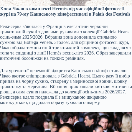
Хлоя Чжао в комплекті Hermès під час офіційної фотосесії
журі на 79-му Каннському кінофестивалі в Palais des Festivals
Режисерка з’явилася у Франції в елегантній червоній
трикотажній сукні з довгими рукавами з колекції Gabriela Hearst
осінь-зима 2025/2026. Вбрання вона доповнила стильною
сумкою від Bottega Veneta. Згодом, для офіційної фотосесії журі,
Чжао обрала темно-синій трикотажний комплект, що складався з
топа та спідниці з лінії Hermès весна-літо 2026. Образ завершили
витончені босоніжки на тонких ремінцях.
Для урочистої церемонії відкриття Каннського кінофестивалю
Чжао вкотре співпрацювала з Gabriela Hearst. Цього разу її вибір
припав на чорну сукню, створену з мериносової вовни, шовку,
трикотажу та мережива. Вбрання прикрашали квіткові мотиви та
рюші, а сама сукня належала до колекції осінь-зима 2026/2027.
Режисерка вдало поєднала її з вишуканою шкіряною
мотокурткою, що додала образу зухвалого шарму.