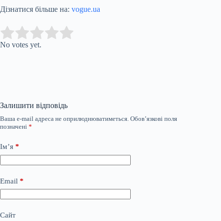
Дізнатися більше на:
vogue.ua
Submit Rating
Rate this item:
No votes yet.
Залишити відповідь
Ваша e-mail адреса не оприлюднюватиметься.
Обов’язкові поля
позначені
*
Ім’я
*
Email
*
Сайт