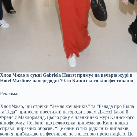
Хлоя Чжао в сукні Gabriela Hearst прямує на вечерю журі в
Hotel Martinez напередодні 79-го Каннського кінофестивалю
Реклама.
Хлоя Чжао, чиї стрічки “Земля кочівників” та “Балада про Білла
та Теда” принесли престижні нагороди зіркам Джессі Баклі й
Френсіс Макдорманд, цього року є членкинею журі Каннського
кінофоруму. Логічно, що режисерка привезла до Канн кілька
справді виразних образів. “Це один із тих рідкісних випадків,
коли я приїжджаю на фестиваль не з власною презентацією. Це