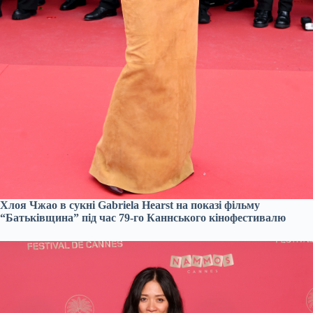
Хлоя Чжао в сукні Gabriela Hearst на показі фільму
“Батьківщина” під час 79-го Каннського кінофестивалю