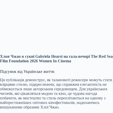
Хлоя Чжао в сукні Gabriela Hearst на гала-вечорі The Red Sea
Film Foundation 2026 Women In Cinema
Підсумок від Українське життя:
Ця публікація демонструє, як талановиті режисери можуть стати
взірцями стилю, підкреслюючи, що справжня елегантність не
обмежується лише акторським середовищем. Для українських
читачів, які цікавляться модою та кіно, це чудова нагода
побачити, як мистецтво та стиль переплітаються на одному з
найпрестижніших світових кінофестивалів, надихаючись
вишуканими образами Хлої Чжао.