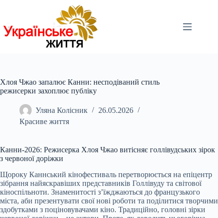
Перейти
до
вмісту
Хлоя Чжао запалює Канни: несподіваний стиль
режисерки захоплює публіку
Уляна Колісник
26.05.2026
Красиве життя
Канни-2026: Режисерка Хлоя Чжао витісняє голлівудських зірок
з червоної доріжки
Щороку Каннський кінофестиваль перетворюється на епіцентр
зібрання найяскравіших представників Голлівуду та світової
кіноспільноти. Знаменитості з’їжджаються до французького
міста, аби презентувати свої нові роботи та поділитися творчими
здобутками з поціновувачами кіно. Традиційно, головні зірки