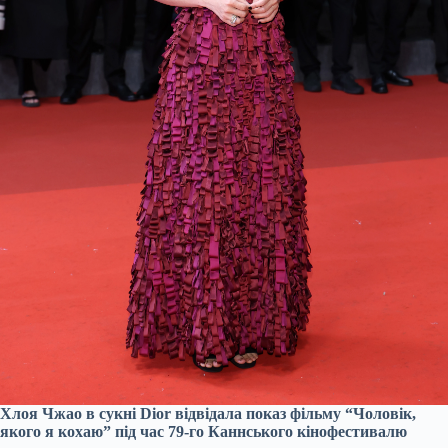
Хлоя Чжао в сукні Dior відвідала показ фільму “Чоловік,
якого я кохаю” під час 79-го Каннського кінофестивалю