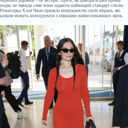
червоної доріжки – це актори. Проте, як доводить цьогорічна
подія, не завжди саме вони задають найвищий стандарт стилю.
Режисерка Хлоя Чжао вразила вишуканістю своїх вбрань, які
цілком можуть конкурувати з образами найвпливовіших зірок.