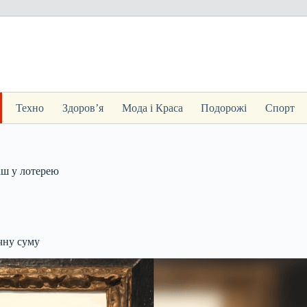
Техно
Здоров’я
Мода і Краса
Подорожі
Спорт
аш у лотерею
чну суму