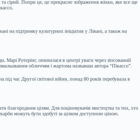
та сірий. Попри це, це прекрасне зображення жінки, яке все ще
кассо.
ані на підтримку культурних ініціатив у Лівані, а також на
ди, Марі Ротерінг, опинилася в центрі уваги через зіпсований
 розмальованим обличчям і жартома назвавши автора “Пікассо”.
 під час Другої світової війни, понад 80 років перебувала в
ати благородним цілям. Для поціновувачів мистецтва та тих, хто
 скарби можуть бути здобуті за цілком доступною ціною.