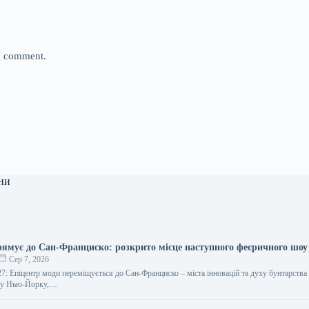
 I comment.
ни
рямує до Сан-Франциско: розкрито місце наступного феєричного шоу
Сер 7, 2026
7: Епіцентр моди переміщується до Сан-Франциско – міста інновацій та духу бунтарства
в у Нью-Йорку,…