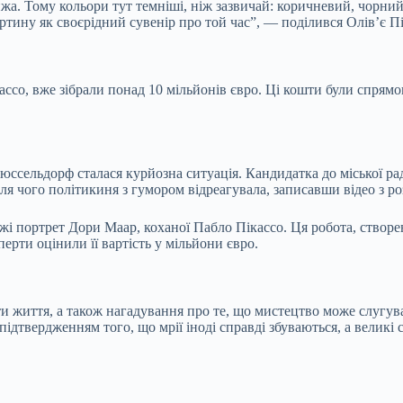
а. Тому кольори тут темніші, ніж зазвичай: коричневий, чорний 
тину як своєрідний сувенір про той час”, — поділився Олів’є Пі
ассо, вже зібрали понад 10 мільйонів євро. Ці кошти були спрямов
Дюссельдорф сталася курйозна ситуація. Кандидатка до міської ра
після чого політикиня з гумором відреагувала, записавши відео з
 портрет Дори Маар, коханої Пабло Пікассо. Ця робота, створена
перти оцінили її вартість у мільйони євро.
ти життя, а також нагадування про те, що мистецтво може слугув
ідтвердженням того, що мрії іноді справді збуваються, а великі