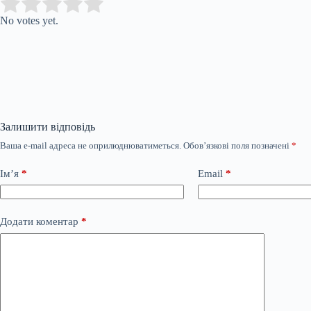
Submit Rating
Rate this item:
No votes yet.
Залишити відповідь
Ваша e-mail адреса не оприлюднюватиметься.
Обов’язкові поля позначені
*
Ім’я
*
Email
*
Додати коментар
*