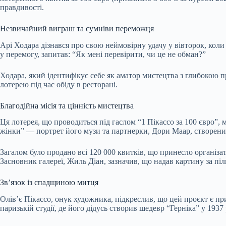
правдивості.
Незвичайний виграш та сумніви переможця
Арі Ходара дізнався про свою неймовірну удачу у вівторок, коли 
у перемогу, запитав: “Як мені перевірити, чи це не обман?”
Ходара, який ідентифікує себе як аматор мистецтва з глибокою 
лотерею під час обіду в ресторані.
Благодійна місія та цінність мистецтва
Ця лотерея, що проводиться під гаслом “1 Пікассо за 100 євро”,
жінки” — портрет його музи та партнерки, Дори Маар, створений
Загалом було продано всі 120 000 квитків, що принесло організ
Засновник галереї, Жиль Діан, зазначив, що надав картину за піл
Зв’язок із спадщиною митця
Олів’є Пікассо, онук художника, підкреслив, що цей проєкт є 
паризькій студії, де його дідусь створив шедевр “Герніка” у 1937 