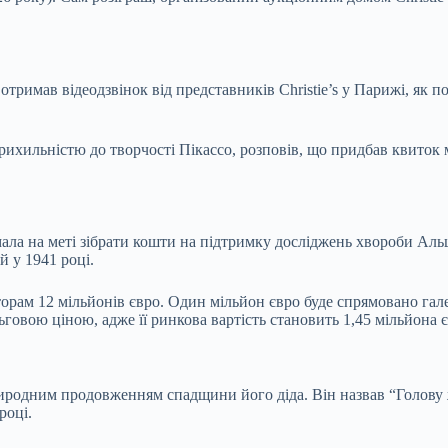
отримав відеодзвінок від представників Christie’s у Парижі, як п
прихильністю до творчості Пікассо, розповів, що придбав квито
 мала на меті зібрати кошти на підтримку досліджень хвороби Ал
 у 1941 році.
аторам 12 мільйонів євро. Один мільйон євро буде спрямовано га
ьговою ціною, адже її ринкова вартість становить 1,45 мільйона є
природним продовженням спадщини його діда. Він назвав “Голову
році.