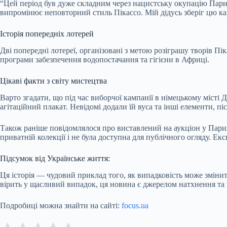
“Цей період був дуже складним через нацистську окупацію Париж
випромінює неповторний стиль Пікассо. Мій дідусь зберіг цю кар
Історія попередніх лотерей
Дві попередні лотереї, організовані з метою розіграшу творів Пік
програми забезпечення водопостачання та гігієни в Африці.
Цікаві факти з світу мистецтва
Варто згадати, що під час виборчої кампанії в німецькому місті 
агітаційний плакат. Невідомі додали їй вуса та інші елементи, 
Також раніше повідомлялося про виставлений на аукціон у Парижі
приватній колекції і не була доступна для публічного огляду. Екс
Підсумок від Українське життя:
Ця історія — чудовий приклад того, як випадковість може зміни
вірить у щасливий випадок, ця новина є джерелом натхнення та п
Подробиці можна знайти на сайті:
focus.ua