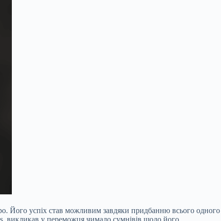
вро. Його успіх став можливим завдяки придбанню всього одного
e’s, викликав у переможця чимало сумнівів щодо його