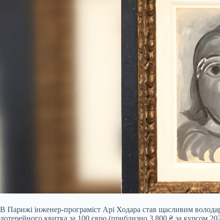
В Парижі інженер-програміст Арі Ходара став щасливим володар
лотерейного квитка за 100 євро (приблизно 3 800 ₴ за курсом 20