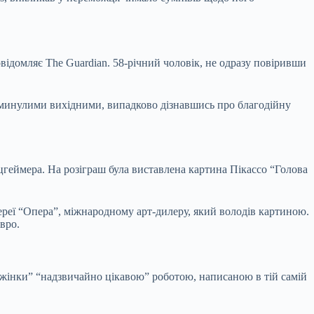
овідомляє The Guardian. 58-річний чоловік, не одразу повіривши
к минулими вихідними, випадково дізнавшись про благодійну
ьцгеймера. На розіграш була виставлена картина Пікассо “Голова
лереї “Опера”, міжнародному арт-дилеру, який володів картиною.
вро.
 жінки” “надзвичайно цікавою” роботою, написаною в тій самій