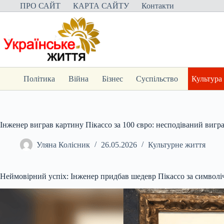
Перейти
ПРО САЙТ
КАРТА САЙТУ
Контакти
до
вмісту
Політика
Війна
Бізнес
Суспільство
Культура
Інженер виграв картину Пікассо за 100 євро: несподіваний вигр
Уляна Колісник
26.05.2026
Культурне життя
Неймовірний успіх: Інженер придбав шедевр Пікассо за символі