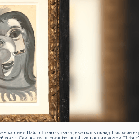
ем картини Пабло Пікассо, яка оцінюється в понад 1 мільйон є
26 року). Сам розіграш, організований аукціонним домом Christi