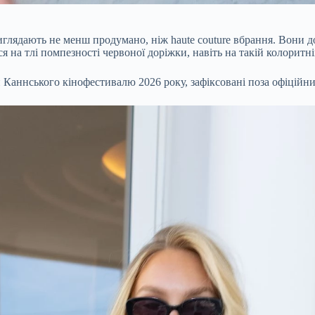
глядають не менш продумано, ніж haute couture вбрання. Вони д
я на тлі помпезності червоної доріжки, навіть на такій колоритні
 Каннського кінофестивалю 2026 року, зафіксовані поза офіційн