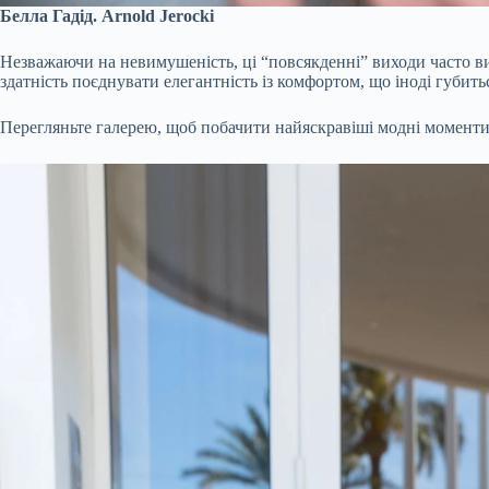
Белла Гадід. Arnold Jerocki
Незважаючи на невимушеність, ці “повсякденні” виходи часто ви
здатність поєднувати елегантність із комфортом, що іноді губитьс
Перегляньте галерею, щоб побачити найяскравіші модні моменти