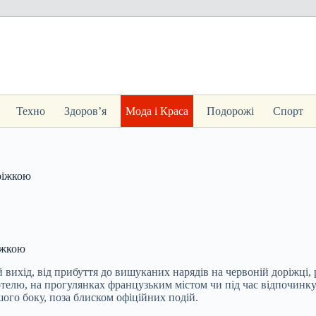
Техно
Здоров’я
Мода і Краса
Подорожі
Спорт
ріжкою
іжкою
ій вихід, від прибуття до вишуканих нарядів на червоній доріжц
елю, на прогулянках французьким містом чи під час відпочинку.
шого боку, поза блиском офіційних подій.