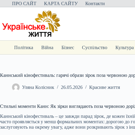
Перейти
ПРО САЙТ
КАРТА САЙТУ
Контакти
до
вмісту
Політика
Війна
Бізнес
Суспільство
Культура
Каннський кінофестиваль: гарячі образи зірок поза червоною до
Уляна Колісник
26.05.2026
Красиве життя
Стильні моменти Канн: Як зірки виглядають поза червоною дор
Каннський кінофестиваль – це завжди парад зірок, де кожен їхн
часто проявляється у менш формальних моментах: дорогою до гот
заслуговують на окрему увагу, адже вони розкривають зірок з ін