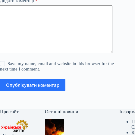
Додати коментар
*
Save my name, email and website in this browser for the
next time I comment.
Опублікувати коментар
Про сайт
Останні новини
Інформ
П
С
К