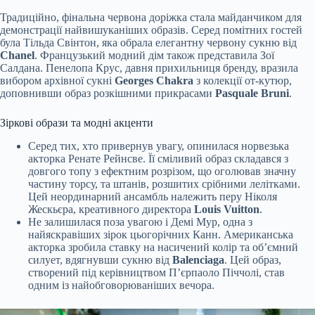
Традиційно, фінальна червона доріжка стала майданчиком для
демонстрації найвишуканіших образів. Серед помітних гостей
була Тільда Свінтон, яка обрала елегантну червону сукню від
Chanel
. Французький модний дім також представила Зої
Салдана. Пенелопа Крус, давня прихильниця бренду, вразила
вибором архівної сукні
Georges Chakra
з колекції от-кутюр,
доповнивши образ розкішними прикрасами
Pasquale Bruni
.
Зіркові образи та модні акценти
Серед тих, хто привернув увагу, опинилася норвезька
акторка Ренате Рейнсве. Її сміливий образ складався з
довгого топу з ефектним розрізом, що оголював значну
частину торсу, та штанів, розшитих срібними лелітками.
Цей неординарний ансамбль належить перу Ніколя
Жескьєра, креативного директора
Louis Vuitton
.
Не залишилася поза увагою і Демі Мур, одна з
найяскравіших зірок цьогорічних Канн. Американська
акторка зробила ставку на насичений колір та об’ємний
силует, вдягнувши сукню від
Balenciaga
. Цей образ,
створений під керівництвом П’єрпаоло Піччолі, став
одним із найобговорюваніших вечора.