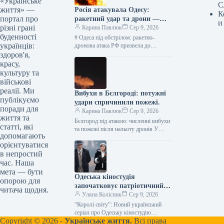
«Українське
С
життя» —
Росія атакувала Одесу:
К
портал про
ракетний удар та дрони —
и
різні грані
оперативні новини
Карина Павлюк
Сер 9, 2026
буденності
# Одеса під обстрілом: ракетно-
українців:
дронова атака РФ призвела до
руйнувань У ніч на 9 серпня російські
здоров'я,
війська здійснили потужну
красу,
комбіновану…
культуру та
військові
реалії. Ми
Вибухи в Бєлгороді: потужні
публікуємо
удари спричинили пожежі.
поради для
Карина Павлюк
Сер 9, 2026
життя та
Бєлгород під атакою: численні вибухи
статті, які
та пожежі після нальоту дронів У
допомагають
російському місті Бєлгород
орієнтуватися
спостерігається серія вибухів та
в непростий
масштабні пожежі.…
час. Наша
мета — бути
Одеська кіностудія
опорою для
започатковує патріотичний
читача щодня.
серіал «Королі світу»
Уляна Колісник
Сер 9, 2026
“Королі світу”: Новий український
серіал про Одеську кіностудію
Copyright © 2026 -
Українське життя.
Всі права
отримав державну підтримку