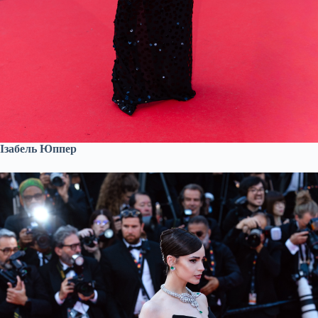
Ізабель Юппер