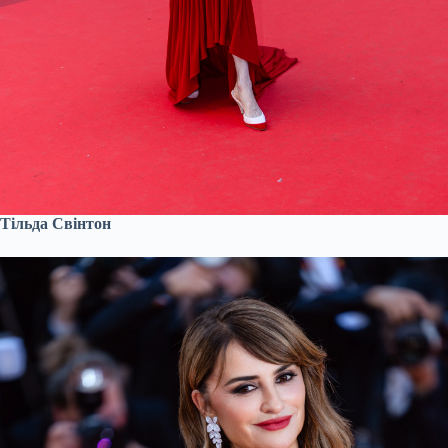
Тільда Свінтон