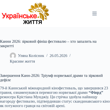
Перейти
до
вмісту
Канни 2026: зірковий фініш фестивалю – хто запалить на
закритті
Уляна Колісник
26.05.2026
Красиве життя
Завершення Канн-2026: Тріумф норвезької драми та зірковий
дефіле
79-й Каннський міжнародний кінофестиваль, що завершився 23
травня, ознаменувався перемогою норвезької драми
“Фіорд”
режисера Крістіана Мунджіу. Ця стрічка здобула найвищу
нагороду фестивалю, підтвердивши статус скандинавського кіно
як потужного гравця на світовій арені.