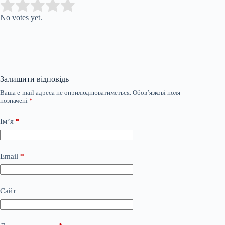
Submit Rating
Rate this item:
No votes yet.
Залишити відповідь
Ваша e-mail адреса не оприлюднюватиметься.
Обов’язкові поля
позначені
*
Ім’я
*
Email
*
Сайт