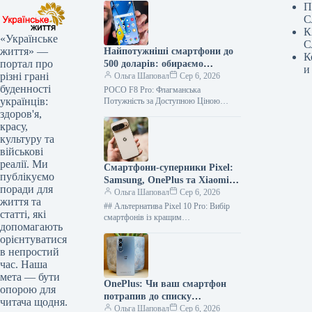
П
С
К
«Українське
С
життя» —
Найпотужніші смартфони до
К
портал про
500 доларів: обираємо
и
різні грані
найкращий процесор на літо
Ольга Шаповал
Сер 6, 2026
буденності
2026
POCO F8 Pro: Флагманська
українців:
Потужність за Доступною Ціною
Сучасний ринок смартфонів пропонує
здоров'я,
дивовижні можливості, і навіть
красу,
пристрої середнього цінового
культуру та
сегменту…
військові
реалії. Ми
Смартфони-суперники Pixel:
публікуємо
Samsung, OnePlus та Xiaomi
поради для
долають ціну (фото)
Ольга Шаповал
Сер 6, 2026
життя та
## Альтернатива Pixel 10 Pro: Вибір
статті, які
смартфонів із кращим
допомагають
співвідношенням ціни та
орієнтуватися
продуктивності Експерти видання
в непростий
slashgear.com радять звернути увагу
на…
час. Наша
мета — бути
OnePlus: Чи ваш смартфон
опорою для
потрапив до списку
читача щодня.
пристроїв, що можуть
Ольга Шаповал
Сер 6, 2026