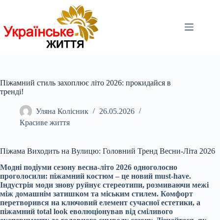
Перейти
до
вмісту
Піжамний стиль захоплює літо 2026: прокидайся в
тренді!
Уляна Колісник
26.05.2026
Красиве життя
Піжама Виходить на Вулицю: Головний Тренд Весни-Літа 2026
Модні подіуми сезону весна-літо 2026 одноголосно
проголосили: піжамний костюм – це новий must-have.
Індустрія моди знову руйнує стереотипи, розмиваючи межі
між домашнім затишком та міським стилем. Комфорт
перетворився на ключовий елемент сучасної естетики, а
піжамний total look еволюціонував від сміливого