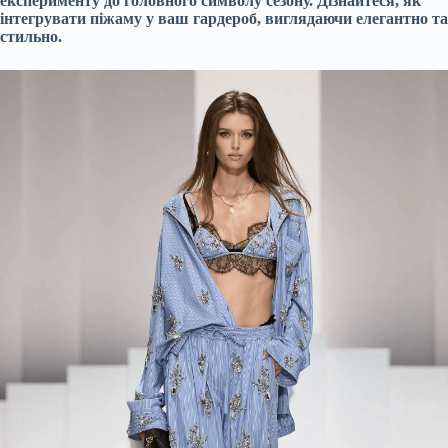
експерименту до головного символу сезону. Дізнайтеся, як
інтегрувати піжаму у ваш гардероб, виглядаючи елегантно та
стильно.