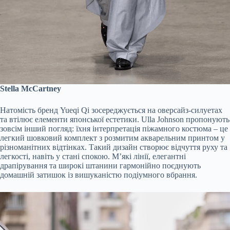
Stella McCartney
Натомість бренд Yueqi Qi зосереджується на оверсайз-силуетах
та втілює елементи японської естетики. Ulla Johnson пропонують
зовсім інший погляд: їхня інтерпретація піжамного костюма – це
легкий шовковий комплект з розмитим акварельним принтом у
різноманітних відтінках. Такий дизайн створює відчуття руху та
легкості, навіть у стані спокою. М’які лінії, елегантні
драпірування та широкі штанини гармонійно поєднують
домашній затишок із вишуканістю подіумного вбрання.