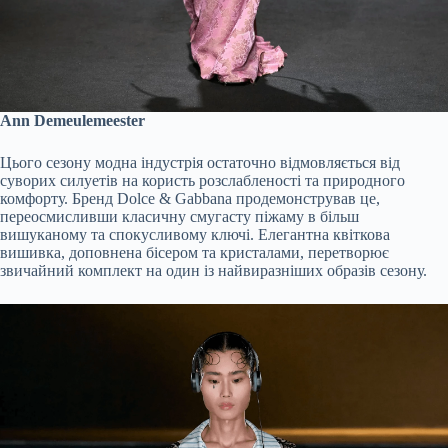
Ann Demeulemeester
Цього сезону модна індустрія остаточно відмовляється від
суворих силуетів на користь розслабленості та природного
комфорту. Бренд Dolce & Gabbana продемонстрував це,
переосмисливши класичну смугасту піжаму в більш
вишуканому та спокусливому ключі. Елегантна квіткова
вишивка, доповнена бісером та кристалами, перетворює
звичайний комплект на один із найвиразніших образів сезону.