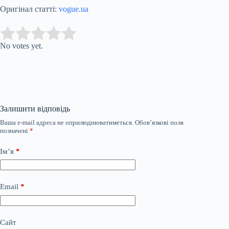
Оригінал статті:
vogue.ua
Submit Rating
Rate this item:
No votes yet.
Залишити відповідь
Ваша e-mail адреса не оприлюднюватиметься.
Обов’язкові поля
позначені
*
Ім’я
*
Email
*
Сайт