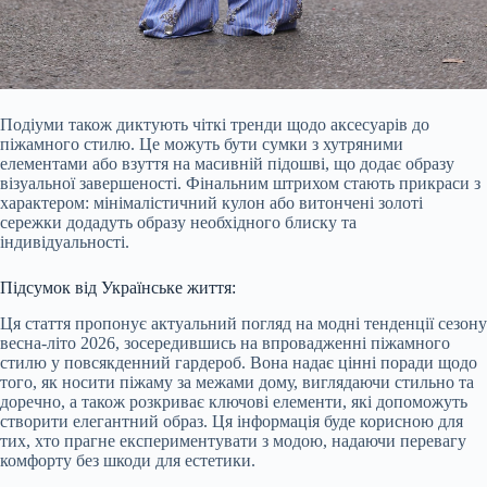
Подіуми також диктують чіткі тренди щодо аксесуарів до
піжамного стилю. Це можуть бути сумки з хутряними
елементами або взуття на масивній підошві, що додає образу
візуальної завершеності. Фінальним штрихом стають прикраси з
характером: мінімалістичний кулон або витончені золоті
сережки додадуть образу необхідного блиску та
індивідуальності.
Підсумок від Українське життя:
Ця стаття пропонує актуальний погляд на модні тенденції сезону
весна-літо 2026, зосередившись на впровадженні піжамного
стилю у повсякденний гардероб. Вона надає цінні поради щодо
того, як носити піжаму за межами дому, виглядаючи стильно та
доречно, а також розкриває ключові елементи, які допоможуть
створити елегантний образ. Ця інформація буде корисною для
тих, хто прагне експериментувати з модою, надаючи перевагу
комфорту без шкоди для естетики.