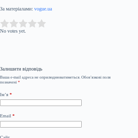
За матеріалами:
vogue.ua
Submit Rating
Rate this item:
No votes yet.
Залишити відповідь
Ваша e-mail адреса не оприлюднюватиметься.
Обов’язкові поля
позначені
*
Ім’я
*
Email
*
Сайт