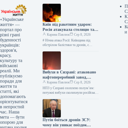
П
С
К
«Українське
С
життя» —
Київ під ракетним ударом:
К
портал про
Росія атакувала столицю та
и
різні грані
область, є жертви —
Карина Павлюк
Сер 8, 2026
буденності
найсвіжіші подробиці
# Нічна атака Росії: Київщина під
українців:
обстрілом балістики та дронів, є
загиблі та діти серед постраждалих В
здоров'я,
ніч на 8…
красу,
культуру та
військові
реалії. Ми
Вибухи в Сизрані: атаковано
публікуємо
нафтопереробний завод,
поради для
розпочалася пожежа
Карина Павлюк
Сер 8, 2026
життя та
НПЗ у Сизрані охоплено полум’ям:
статті, які
потужні вибухи сколихнули російське
допомагають
місто У російському місті Сизрань, що
орієнтуватися
на території Самарської області,
в непростий
зафіксовано…
час. Наша
мета — бути
Путін боїться дронів ЗСУ:
опорою для
чому він уникає поїздок
читача щодня.