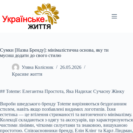
Перейти
до
вмісту
Сумки [Назва Бренду]: мінімалістична основа, яку ти
мусиш додати до свого стилю
Уляна Колісник
26.05.2026
Красиве життя
## Toteme: Елегантна Простота, Яка Надихає Сучасну Жінку
Вироби шведського бренду Toteme вирізняються бездоганним
стилем, навіть якщо позбавлені видимих логотипів. Їхня
естетика — це втілення стриманості та витонченого мінімалізму.
Колекції складаються з одягу та аксесуарів, що характеризуються
чистими лініями, чіткими силуетами та знаковою, вишуканою
простотою. Співзасновники бренду, Елін Клінг та Карл Ліндман,