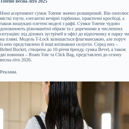
Toteme весна-літо 2025
Нині асортимент сумок Toteme значно розширений. Він охоплює
місткі тоути, елегантні вечірні торбинки, практичні кросбоді, а
також вишукані плетені моделі з рафії. Сумки Toteme чудово
доповнюють різноманітні образи та є доречними в численних
ситуаціях: від ділових зустрічей в офісі до відпочинку в парку чи
на пляжі. Модель T-Lock залишається флагманською, але поруч
із нею представлено й інші впізнавані силуети. Серед них –
Belted Bucket, створена до 10-річчя бренду, сумка Bevel, а також
дві новинки – Roam Tote та Click Bag, представлені до сезону
весна-літо 2026.
Реклама.