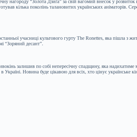
чну нагороду “Золота Дзиґа” за свій вагомий внесок у розвиток к
отував кілька поколінь талановитих українських аніматорів. Се
танньої учасниці культового гурту The Ronettes, яка пішла з жит
мі “Зоряний десант”.
ивокінь залишив по собі непересічну спадщину, яка надихатиме м
Україні. Новина буде цікавою для всіх, хто цінує українське кіно