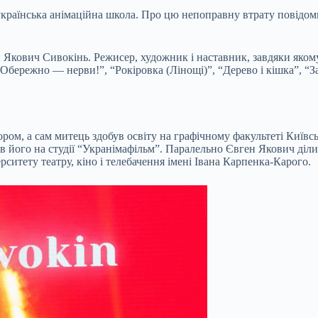
 українська анімаційна школа. Про цю непоправну втрату повідом
н Якович Сивокінь. Режисер, художник і наставник, завдяки якому
“Обережно — нерви!”, “Рокіровка (Лінощі)”, “Дерево і кішка”, “З
ором, а сам митець здобув освіту на графічному факультеті Київс
ив його на студії “Укранімафільм”. Паралельно Євген Якович діл
ситету театру, кіно і телебачення імені Івана Карпенка-Карого.