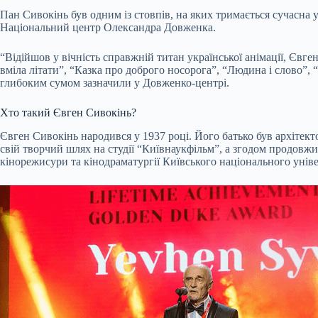
Пан Сивокінь був одним із стовпів, на яких тримається сучасна
Національний центр Олександра Довженка.
“Відійшов у вічність справжній титан української анімації, Євге
вміла літати”, “Казка про доброго носорога”, “Людина і слово”, 
глибоким сумом зазначили у Довженко-центрі.
Хто такий Євген Сивокінь?
Євген Сивокінь народився у 1937 році. Його батько був архітект
свій творчий шлях на студії “Київнаукфільм”, а згодом продовж
кінорежисури та кінодраматургії Київського національного універ