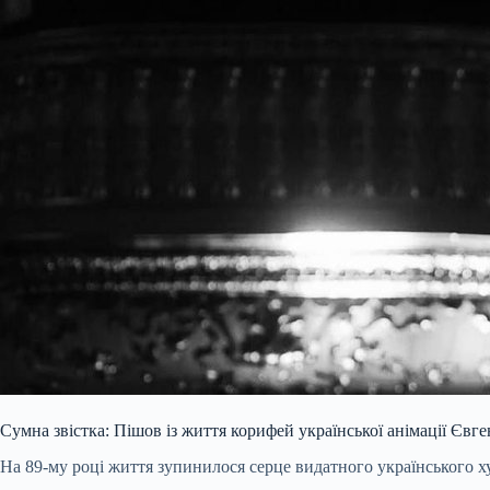
Сумна звістка: Пішов із життя корифей української анімації Євг
На 89-му році життя зупинилося серце видатного українського х