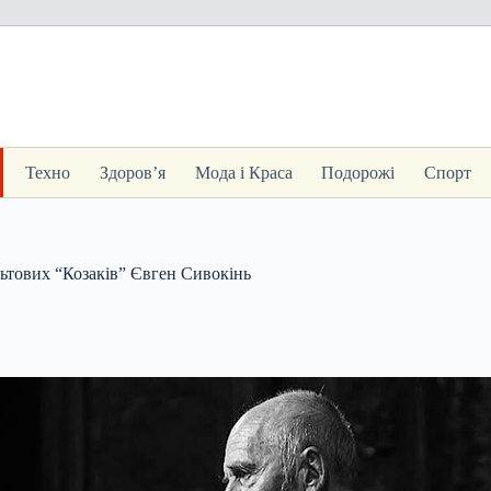
Техно
Здоров’я
Мода і Краса
Подорожі
Спорт
льтових “Козаків” Євген Сивокінь