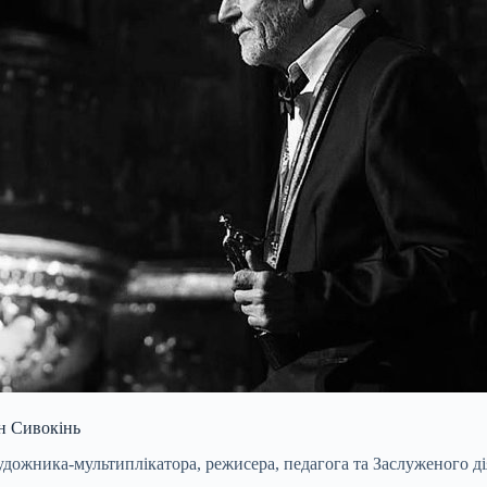
ен Сивокінь
удожника-мультиплікатора, режисера, педагога та Заслуженого д