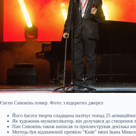
Євген Сивокінь помер. Фото: з відкритих джерел
Його багата творча спадщина налічує понад 25 анімаційних
Як художник-мультиплікатор, він долучався до створення л
Пан Сивокінь також написав та проілюстрував декілька кни
Митець був відзначений премією “Київ” імені Івана Микола