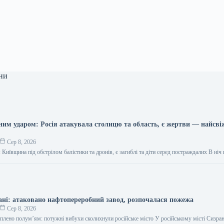
ни
тним ударом: Росія атакувала столицю та область, є жертви — найсві
Сер 8, 2026
ї: Київщина під обстрілом балістики та дронів, є загиблі та діти серед постраждалих В ніч
ані: атаковано нафтопереробний завод, розпочалася пожежа
Сер 8, 2026
плено полум’ям: потужні вибухи сколихнули російське місто У російському місті Сизран