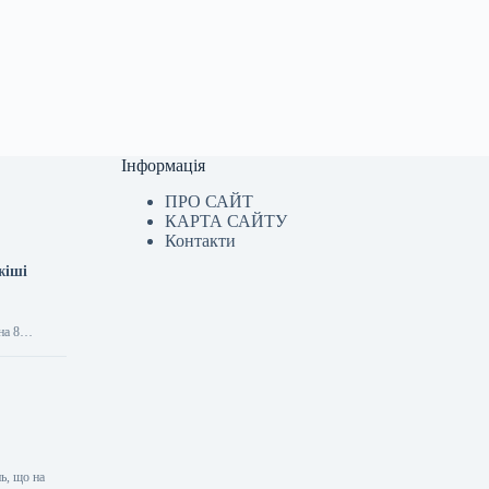
Інформація
ПРО САЙТ
КАРТА САЙТУ
Контакти
жіші
 на 8…
ь, що на