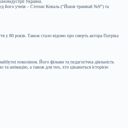
іноіндустрії України.
ред його учнів – Степан Коваль (“Йшов трамвай №9”) та
тя у 80 років. Також стало відомо про смерть актора Патріка
айбутні покоління. Його фільми та педагогічна діяльність
 та анімацію, а також для тих, хто цікавиться історією