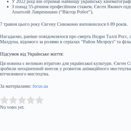
У 2022 році він отримав найвищу українську кінематографі
З понад 55-річним професійним стажем, Євген Якович підг
Анатолій Лавренишин (“Віктор Робот”).
7 травня цього року Євгену Сивоконю виповнилося б 89 років.
Нагадаємо, раніше повідомлялося про смерть Недри Таллі Росс, ос
Малдуна, відомого за ролями в серіалах “Район Мелроуз” та філь
Підсумок від Українське життя:
Ця новина є великою втратою для української культури. Євген С
зробили неоціненний внесок у розвиток анімаційного мистецтва в 
вітчизняного мистецтва.
За матеріалами:
focus.ua
Submit Rating
Rate this item:
No votes yet.