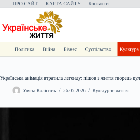
Перейти
ПРО САЙТ
КАРТА САЙТУ
Контакти
до
вмісту
Політика
Війна
Бізнес
Суспільство
Культура
Українська анімація втратила легенду: пішов з життя творець ку
Уляна Колісник
26.05.2026
Культурне життя