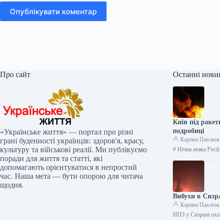
Опублікувати коментар
Про сайт
Останні нови
Київ під раке
подробиці
«Українське життя» — портал про різні
Карина Павлюк
грані буденності українців: здоров'я, красу,
культуру та військові реалії. Ми публікуємо
# Нічна атака Росі
поради для життя та статті, які
допомагають орієнтуватися в непростий
час. Наша мета — бути опорою для читача
щодня.
Вибухи в Сизр
Карина Павлюк
НПЗ у Сизрані охо