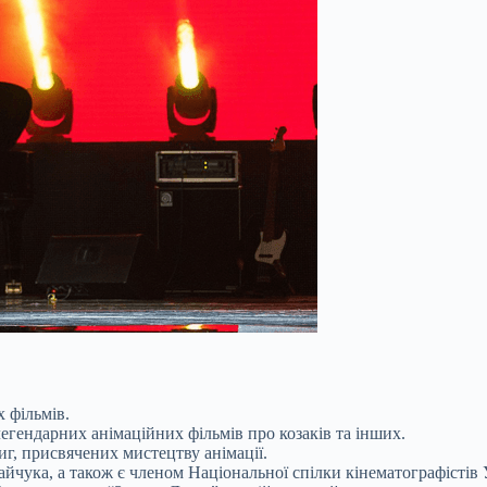
 фільмів.
егендарних анімаційних фільмів про козаків та інших.
г, присвячених мистецтву анімації.
йчука, а також є членом Національної спілки кінематографістів 