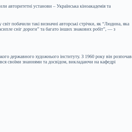
или авторитетні установи – Українська кіноакадемія та
 світ побачили такі визначні авторські стрічки, як “Людина, яка
асипле сніг дороги” та багато інших знакових робіт”, — з
ького державного художнього інституту. З 1960 року він розпочав
ився своїми знаннями та досвідом, викладаючи на кафедрі