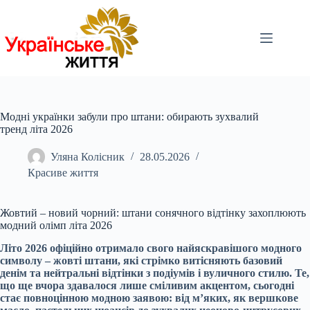
Перейти
до
вмісту
Модні українки забули про штани: обирають зухвалий
тренд літа 2026
Уляна Колісник
28.05.2026
Красиве життя
Жовтий – новий чорний: штани сонячного відтінку захоплюють
модний олімп літа 2026
Літо 2026 офіційно отримало свого найяскравішого модного
символу – жовті штани, які стрімко витісняють базовий
денім та нейтральні відтінки з подіумів і вуличного стилю. Те,
що ще вчора здавалося лише сміливим акцентом, сьогодні
стає повноцінною модною заявою: від м’яких, як вершкове