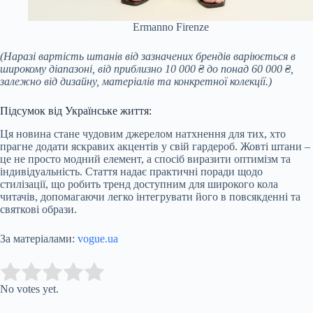
Ermanno Firenze
(Наразі вартість штанів від зазначених брендів варіюється в
широкому діапазоні, від приблизно 10 000 ₴ до понад 60 000 ₴,
залежно від дизайну, матеріалів та конкретної колекції.)
Підсумок від Українське життя:
Ця новина стане чудовим джерелом натхнення для тих, хто
прагне додати яскравих акцентів у свій гардероб. Жовті штани –
це не просто модний елемент, а спосіб виразити оптимізм та
індивідуальність. Стаття надає практичні поради щодо
стилізації, що робить тренд доступним для широкого кола
читачів, допомагаючи легко інтегрувати його в повсякденні та
святкові образи.
За матеріалами:
vogue.ua
Submit Rating
Rate this item:
No votes yet.