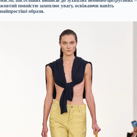
масло, пастельних нюансів до зухвалих неоново-цитрусових –
жовтий повністю захоплює увагу, освіжаючи навіть
найпростіші образи.