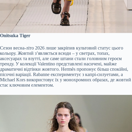
Onitsuka Tiger
Сезон весна-літо 2026 лише закріпив культовий статус цього
кольору. Жовтий з’являється всюди – у светрах, топах,
аксесуарах та взутті, але саме штани стали головним героєм
тренду. У колекції Valentino представлені насичені, майже
драматичні відтінки жовтого. Hermès пропонує більш спокійні,
пісочні варіації. Rabanne експериментує з капрі-силуетами, а
Michael Kors використовує їх у монохромних образах, де жовтий
стає ключовим елементом.