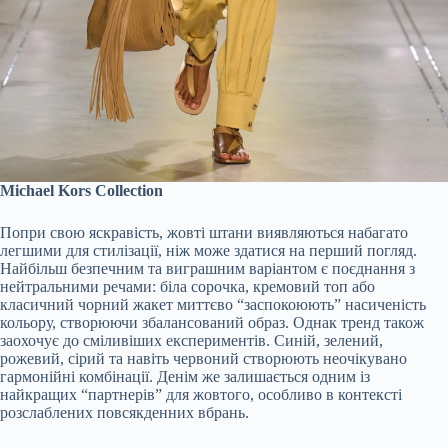
Michael Kors Collection
Попри свою яскравість, жовті штани виявляються набагато
легшими для стилізації, ніж може здатися на перший погляд.
Найбільш безпечним та виграшним варіантом є поєднання з
нейтральними речами: біла сорочка, кремовий топ або
класичний чорний жакет миттєво “заспокоюють” насиченість
кольору, створюючи збалансований образ. Однак тренд також
заохочує до сміливіших експериментів. Синій, зелений,
рожевий, сірий та навіть червоний створюють неочікувано
гармонійні комбінації. Денім же залишається одним із
найкращих “партнерів” для жовтого, особливо в контексті
розслаблених повсякденних вбрань.