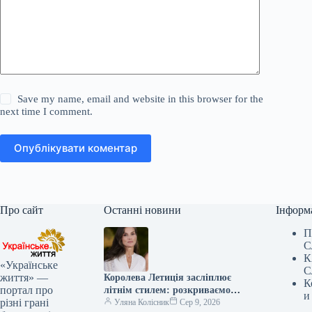
Save my name, email and website in this browser for the
next time I comment.
Опублікувати коментар
Про сайт
Останні новини
Інформ
П
С
К
«Українське
С
життя» —
Королева Летиція засліплює
К
портал про
літнім стилем: розкриваємо
и
різні грані
секрети її наймодніших
Уляна Колісник
Сер 9, 2026