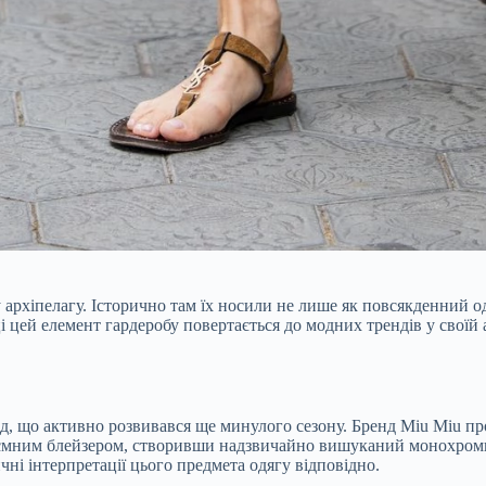
хіпелагу. Історично там їх носили не лише як повсякденний одя
ці цей елемент гардеробу повертається до модних трендів у свої
нд, що активно розвивався ще минулого сезону. Бренд Miu Miu п
ємним блейзером, створивши надзвичайно вишуканий монохромний
ні інтерпретації цього предмета одягу відповідно.