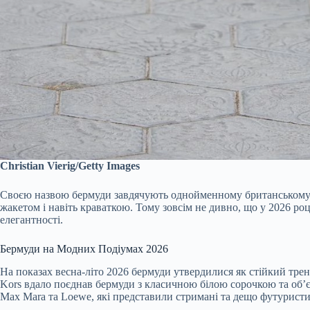
Christian Vierig/Getty Images
Своєю назвою бермуди завдячують однойменному британському ар
жакетом і навіть краваткою. Тому зовсім не дивно, що у 2026 ро
елегантності.
Бермуди на Модних Подіумах 2026
На показах весна-літо 2026 бермуди утвердилися як стійкий тре
Kors вдало поєднав бермуди з класичною білою сорочкою та об’
Max Mara та Loewe, які представили стримані та дещо футуристич