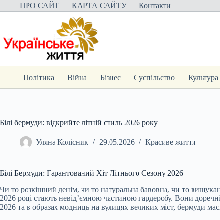
Перейти
ПРО САЙТ
КАРТА САЙТУ
Контакти
до
вмісту
Політика
Війна
Бізнес
Суспільство
Культура
Білі бермуди: відкрийте літній стиль 2026 року
Уляна Колісник
29.05.2026
Красиве життя
Білі Бермуди: Гарантований Хіт Літнього Сезону 2026
Чи то розкішний денім, чи то натуральна бавовна, чи то вишука
2026 році стають невід’ємною частиною гардеробу. Вони доречні
2026 та в образах модниць на вулицях великих міст, бермуди мас