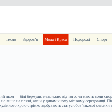
Техно
Здоров’я
Мода і Краса
Подорожі
Спорт
ний льон — білі бермуди, незалежно від того, чи мають вони спо
 не лише на пляжі, але й у динамічному міському середовищі. Пі
кулінного крою стрімко здобувають статус обов’язкової класики д