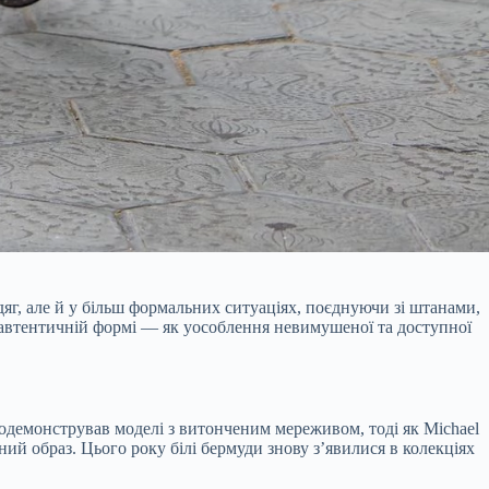
г, але й у більш формальних ситуаціях, поєднуючи зі штанами,
й автентичній формі — як уособлення невимушеної та доступної
родемонстрував моделі з витонченим мереживом, тоді як Michael
 образ. Цього року білі бермуди знову з’явилися в колекціях