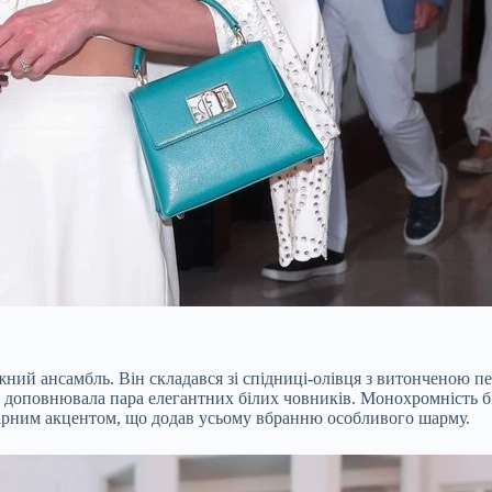
жний ансамбль. Він складався зі спідниці-олівця з витонченою 
з доповнювала пара елегантних білих човників. Монохромність б
олірним акцентом, що додав усьому вбранню особливого шарму.