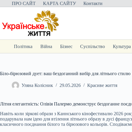
Перейти
ПРО САЙТ
КАРТА САЙТУ
Контакти
до
вмісту
Політика
Війна
Бізнес
Суспільство
Культура
Біло-бірюзовий дует: ваш бездоганний вибір для літнього стилю
Уляна Колісник
29.05.2026
Красиве життя
Літня елегантність: Олівія Палермо демонструє бездоганне поєд
Навіть коли зіркові образи з Каннського кінофестивалю 2026 ро
подарувала нам ідею для втілення літнього образу в дусі француз
класичного поєднання білого та бірюзового кольорів. Сподіваємо