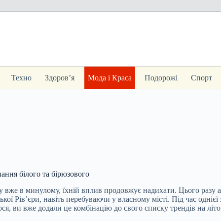
Техно
Здоров’я
Мода і Краса
Подорожі
Спорт
нання білого та бірюзового
ку вже в минулому, їхній вплив продовжує надихати. Цього разу
ької Рів’єри, навіть перебуваючи у власному місті. Під час одніє
ся, ви вже додали це комбінацію до свого списку трендів на літо