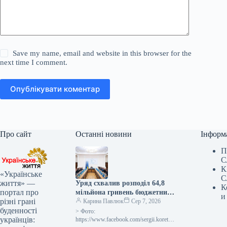
Save my name, email and website in this browser for the
next time I comment.
Опублікувати коментар
Про сайт
Останні новини
Інформ
П
С
К
«Українське
С
життя» —
Уряд схвалив розподіл 64,8
К
портал про
мільйона гривень бюджетних
и
різні грані
коштів для відновлення та
Карина Павлюк
Сер 7, 2026
буденності
ліквідації наслідків бойових
> Фото:
українців:
дій.
https://www.facebook.com/sergii.koretsk