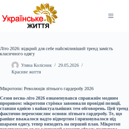
Перейти
до
вмісту
Літо 2026: відкрий для себе найсміливіший тренд замість
класичного одягу
Уляна Колісник
29.05.2026
Красиве життя
Мікротопи: Революція літнього гардеробу 2026
Сезон весна-літо 2026 ознаменувався справжнім модним
проривом: мікротопи стрімко завоювали провідні позиції,
ставши однією з найактуальніших тем обговорень. Цей тренд
фактично переосмислює основи літнього гардеробу. Те, що
раніше вважалося надто відвертим і приховувалося під
шарами одягу, тепер виходить на перший план. Мікротоп