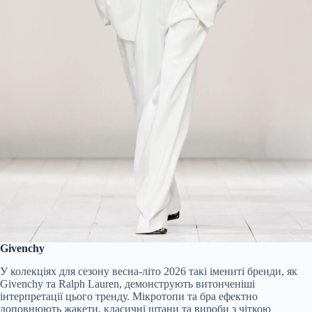
Givenchy
У колекціях для сезону весна-літо 2026 такі імениті бренди, як
Givenchy та Ralph Lauren, демонструють витонченіші
інтерпретації цього тренду. Мікротопи та бра ефектно
доповнюють жакети, класичні штани та вироби з чіткою