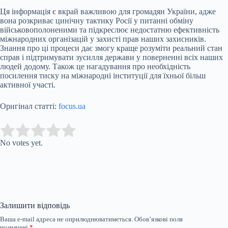
Ця інформація є вкрай важливою для громадян України, адже
вона розкриває цинічну тактику Росії у питанні обміну
військовополоненими та підкреслює недостатню ефективність
міжнародних організацій у захисті прав наших захисників.
Знання про ці процеси дає змогу краще розуміти реальний стан
справ і підтримувати зусилля держави у поверненні всіх наших
людей додому. Також це нагадування про необхідність
посилення тиску на міжнародні інституції для їхньої більш
активної участі.
Оригінал статті:
focus.ua
Submit Rating
Rate this item:
No votes yet.
Залишити відповідь
Ваша e-mail адреса не оприлюднюватиметься.
Обов’язкові поля
позначені
*