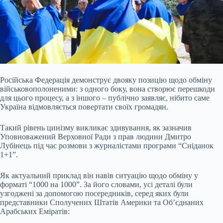
Російська Федерація демонструє двояку позицію щодо обміну
військовополоненими: з одного боку, вона створює перешкоди
для цього процесу, а з іншого – публічно заявляє, нібито саме
Україна відмовляється повертати своїх громадян.
Такий рівень цинізму викликає здивування, як зазначив
Уповноважений Верховної Ради з прав людини Дмитро
Лубінець під час розмови з журналістами програми “Сніданок
1+1”.
Як актуальний приклад він навів ситуацію щодо обміну у
форматі “1000 на 1000”. За його словами, усі деталі були
узгоджені за допомогою посередників, серед яких були
представники Сполучених Штатів Америки та Об’єднаних
Арабських Еміратів: