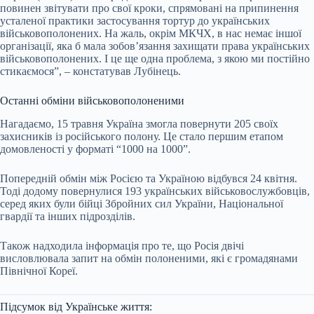
повинен звітувати про свої кроки, спрямовані на припинення
усталеної практики застосування тортур до українських
військовополонених. На жаль, окрім МКЧХ, в нас немає іншої
організації, яка б мала зобов’язання захищати права українських
військовополонених. І це ще одна проблема, з якою ми постійно
стикаємося”, – констатував Лубінець.
Останні обміни військовополоненими
Нагадаємо, 15 травня Україна змогла повернути 205 своїх
захисників із російського полону. Це стало першим етапом
домовленості у форматі “1000 на 1000”.
Попередній обмін між Росією та Україною відбувся 24 квітня.
Тоді додому повернулися 193 українських військовослужбовців,
серед яких були бійці Збройних сил України, Національної
гвардії та інших підрозділів.
Також надходила інформація про те, що Росія двічі
висловлювала запит на обмін полоненими, які є громадянами
Північної Кореї.
Підсумок від Українське життя: