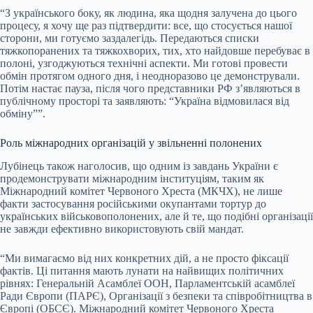
“З українського боку, як людина, яка щодня залучена до цього
процесу, я хочу ще раз підтвердити: все, що стосується нашої
сторони, ми готуємо заздалегідь. Передаються списки
тяжкопоранених та тяжкохворих, тих, хто найдовше перебуває в
полоні, узгоджуються технічні аспекти. Ми готові провести
обмін протягом одного дня, і неодноразово це демонстрували.
Потім настає пауза, після чого представники РФ з’являються в
публічному просторі та заявляють: “Україна відмовилася від
обміну””.
Роль міжнародних організацій у звільненні полонених
Лубінець також наголосив, що одним із завдань України є
продемонструвати міжнародним інституціям, таким як
Міжнародний комітет Червоного Хреста (МКЧХ), не лише
факти застосування російськими окупантами тортур до
українських військовополонених, але й те, що подібні організації
не завжди ефективно використовують свій мандат.
“Ми вимагаємо від них конкретних дій, а не просто фіксації
фактів. Ці питання мають лунати на найвищих політичних
рівнях: Генеральній Асамблеї ООН, Парламентській асамблеї
Ради Європи (ПАРЄ), Організації з безпеки та співробітництва в
Європі (ОБСЄ). Міжнародний комітет Червоного Хреста