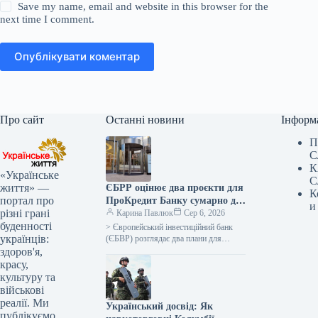
Save my name, email and website in this browser for the
next time I comment.
Опублікувати коментар
Про сайт
Останні новини
Інформ
П
С
К
«Українське
С
життя» —
ЄБРР оцінює два проєкти для
К
портал про
ПроКредит Банку сумарно до
и
різні грані
330 мільйонів євро.
Карина Павлюк
Сер 6, 2026
буденності
> Європейський інвестиційний банк
українців:
(ЄБВР) розглядає два плани для
ПроКредит Банку (Київ) сукупним
здоров'я,
обсягом до 330 мільйонів євро. Один
красу,
із…
культуру та
військові
реалії. Ми
Український досвід: Як
публікуємо