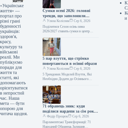
К
«Українське
С
життя» —
Сумки осені 2026: головні
К
портал про
тренди, що заполонили
и
різні грані
подіуми
Уляна Колісник
Сер 6, 2026
буденності
Поділитися Сезон осінь-зима
українців:
2026/2027 ставить сумки в центр
уваги, адже саме вони визначатимуть
здоров'я,
загальний стиль образу.
красу,
Найактуальніші моделі вже
культуру та
накреслили…
військові
реалії. Ми
5 пар взуття, що стрімко
публікуємо
повертаються в осінні образи
поради для
Уляна Колісник
Сер 6, 2026
життя та
5 Трендових Моделей Взуття, Які
статті, які
Необхідно Додати до Осіннього
допомагають
Гардеробу Хоча на початку осені ми
орієнтуватися
все ще із задоволенням носитимемо…
в непростий
час. Наша
мета — бути
71 обранець зник: куди
опорою для
поділися нардепи за сім років
читача щодня.
роботи у Раді
Федір Процюк
Сер 6, 2026
Парламентські Трансформації: 71
Народний Обранець Залишив