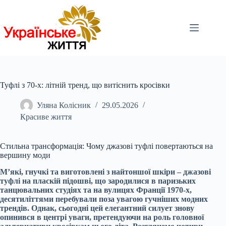
Перейти
до
вмісту
Туфлі з 70-х: літній тренд, що витіснить кросівки
Уляна Колісник
29.05.2026
Красиве життя
Стильна трансформація: Чому джазові туфлі повертаються на
вершину моди
М’які, гнучкі та виготовлені з найтоншої шкіри – джазові
туфлі на пласкій підошві, що зародилися в паризьких
танцювальних студіях та на вулицях Франції 1970-х,
десятиліттями перебували поза увагою гучніших модних
трендів. Однак, сьогодні цей елегантний силует знову
опинився в центрі уваги, претендуючи на роль головної