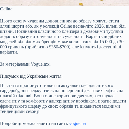
Celine
Цього сезону чудовим доповненням до образу можуть стати
лляні шорти або, як у колекції Celine весна-літо 2026, вільні білі
штани. Поєднання класичного блейзера з джазовими туфлями
додасть образу витонченості та сучасності. Вартість подібних
моделей від відомих брендів може коливатися від 15 000 до 30
000 гривень (приблизно $350-$700), але існують і доступніші
варіанти.
За матеріалами Vogue.mx.
Підсумок від Українське життя:
Ця стаття пропонує стильні та актуальні ідеї для літнього
гардеробу, зосереджуючись на поверненні джазових туфель на
пласкій підошві. Вона стане корисною для тих, хто шукає
елегантну та комфортну альтернативу кросівкам, прагне додати
французького шарму до своїх образів та цікавиться модними
тенденціями сезону.
Подробиці можна знайти на сайті:
vogue.ua