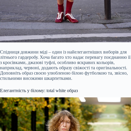
Спідниця довжини міді – один із найелегантніших виборів для
літнього гардеробу. Хоча багато хто надає перевагу поєднанню її
з кросівками, джазові туфлі, особливо яскравих кольорів,
наприклад, червоні, додають образу свіжості та оригінальності.
Доповніть образ своєю улюбленою білою футболкою та, звісно,
стильними високими шкарпетками.
Елегантність у білому: total white образ