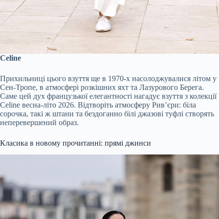
Celine
Прихильниці цього взуття ще в 1970-х насолоджувалися літом у
Сен-Тропе, в атмосфері розкішних яхт та Лазурового Берега.
Саме цей дух французької елегантності нагадує взуття з колекції
Celine весна-літо 2026. Відтворіть атмосферу Рив’єри: біла
сорочка, такі ж штани та бездоганно білі джазові туфлі створять
неперевершений образ.
Класика в новому прочитанні: прямі джинси