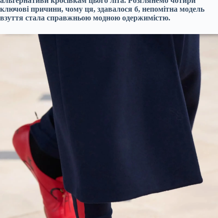
альтернативи кросівкам цього літа. Розглянемо чотири
ключові причини, чому ця, здавалося б, непомітна модель
взуття стала справжньою модною одержимістю.