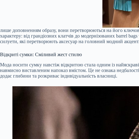
лише доповненням образу, вони перетворюються на його ключовий 
характеру: від грандіозних клатчів до модернізованих barrel ba
силуети, які перетворюють аксесуар на головний модний акцент.
Відкриті сумки: Сміливий жест стилю
Мода носити сумку навстіж відкритою стала одним із найяскраві
навмисно виставленим напоказ вмістом. Це не ознака недбалості
додає глибини та розкриває індивідуальність власниці.