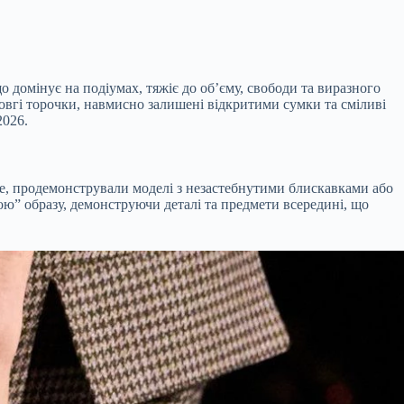
 домінує на подіумах, тяжіє до об’єму, свободи та виразного
ддовгі торочки, навмисно залишені відкритими сумки та сміливі
2026.
ewe, продемонстрували моделі з незастебнутими блискавками або
ою” образу, демонструючи деталі та предмети всередині, що