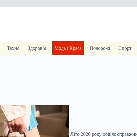
Техно
Здоров’я
Мода і Краса
Подорожі
Спорт
Літо 2026 року обіцяє справжню