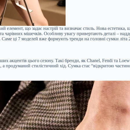
елемент, що задає настрій та визначає стиль. Нова естетика, що
gs та чарівних мішечків. Особливу увагу привертають деталі – на
 Саме ці 7 моделей вже формують тренди на головні сумки літа 
ших акцентів цього сезону. Такі бренди, як Chanel, Fendi та Lo
, а продуманий стилістичний хід. Сумка стає “відкритою частин