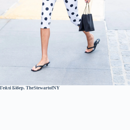
Гейлі Бібер. TheStewartofNY