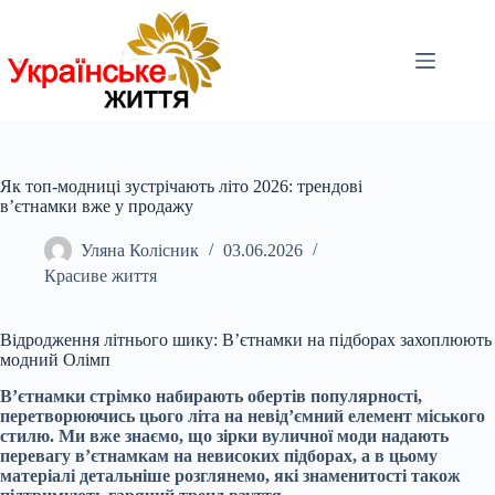
Перейти
до
вмісту
Як топ-модниці зустрічають літо 2026: трендові
в’єтнамки вже у продажу
Уляна Колісник
03.06.2026
Красиве життя
Відродження літнього шику: В’єтнамки на підборах захоплюють
модний Олімп
В’єтнамки стрімко набирають обертів популярності,
перетворюючись цього літа на невід’ємний елемент міського
стилю. Ми вже знаємо, що зірки вуличної моди надають
перевагу в’єтнамкам на невисоких підборах, а в цьому
матеріалі детальніше розглянемо, які знаменитості також