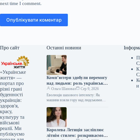
next time I comment.
Опублікувати коментар
Про сайт
Останні новини
Інформ
П
С
К
«Українське
С
життя» —
Комп’ютери здобули перемогу
К
портал про
над людьми: роль українських
и
різні грані
шахістів у цій битві
Ольга Шаповал
Сер 9, 2026
буденності
Еволюція шахового інтелекту: Як
українців:
машини взяли гору над людськими
гросмейстерами Як розвивалися
здоров'я,
комп’ютерні шахи, яке програмне
красу,
забезпечення позбавило людей надії…
культуру та
військові
реалії. Ми
Королева Летиція засліплює
публікуємо
літнім стилем: розкриваємо
поради для