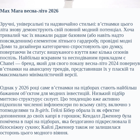
Max Mara весна-літо 2026
Зручні, універсальні та надзвичайно стильні: в’єтнамки цього
літа знову демонструють свій повний модний потенціал. Хоча
тривалий час їх вважали радше базовим (або навіть надто
повсякденним) елементом літнього гардеробу, провідні модні
Доми та дизайнери категорично спростовують цю думку,
повертаючи їм статус вишуканого взуття вже кілька сезонів
поспіль. Найбільш яскравим та несподіваним прикладом є
Chanel — бренд, який для свого показу весна-літо 2024 повернув
в’єтнамки на авансцену трендів, представивши їх у пласкій та
максимально мінімалістичній версії.
Однак у 2026 році саме в’єтнамки на підборах стають найбільш
бажаним об’єктом для модних інвестицій. Низький підбір
миттєво структурує силует. Цю тенденцію вже активно
підхопили численні інфлюенсери по всьому світу, включно з
топмоделями та
It-girls
. Гейлі Бібер обрала їх як ефектне
доповнення до своїх капрі в горошок; Кендалл Дженнер була
помічена в парі на підборах, яка бездоганно підкреслювала її
білосніжну сукню; Кайлі Дженнер також не залишилася
осторонь цього модного віяння.