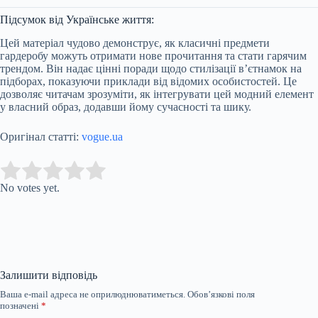
Підсумок від Українське життя:
Цей матеріал чудово демонструє, як класичні предмети
гардеробу можуть отримати нове прочитання та стати гарячим
трендом. Він надає цінні поради щодо стилізації в’єтнамок на
підборах, показуючи приклади від відомих особистостей. Це
дозволяє читачам зрозуміти, як інтегрувати цей модний елемент
у власний образ, додавши йому сучасності та шику.
Оригінал статті:
vogue.ua
Submit Rating
Rate this item:
No votes yet.
Залишити відповідь
Ваша e-mail адреса не оприлюднюватиметься.
Обов’язкові поля
позначені
*