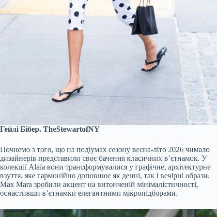
Гейлі Бібер. TheStewartofNY
Почнемо з того, що на подіумах сезону весна-літо 2026 чимало
дизайнерів представили своє бачення класичних в’єтнамок. У
колекції Alaïa вони трансформувалися у графічне, архітектурне
взуття, яке гармонійно доповнює як денні, так і вечірні образи.
Max Mara зробили акцент на витонченій мінімалістичності,
оснастивши в’єтнамки елегантними мікропідборами.