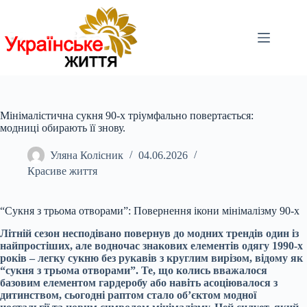
Перейти
до
вмісту
Мінімалістична сукня 90-х тріумфально повертається:
модниці обирають її знову.
Уляна Колісник
04.06.2026
Красиве життя
“Сукня з трьома отворами”: Повернення ікони мінімалізму 90-х
Літній сезон несподівано повернув до модних трендів один із
найпростіших, але водночас знакових елементів одягу 1990-х
років – легку сукню без рукавів з круглим вирізом, відому як
“сукня з трьома отворами”. Те, що колись вважалося
базовим елементом гардеробу або навіть асоціювалося з
дитинством, сьогодні раптом стало об’єктом модної