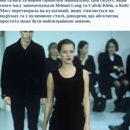
ностальгії та новим символом мінімалізму. Цей силует, який
свого часу започаткували Helmut Lang та Calvin Klein, а Кейт
Мосс перетворила на культовий, знову з’являється на
подіумах та у вуличному стилі, доводячи, що абсолютна
простота може бути найсильнішою заявою.