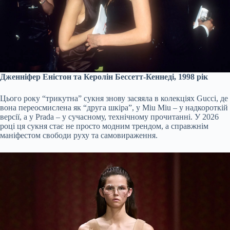
Дженніфер Еністон та Керолін Бессетт-Кеннеді, 1998 рік
Цього року “трикутна” сукня знову засяяла в колекціях Gucci, де
вона переосмислена як “друга шкіра”, у Miu Miu – у надкороткій
версії, а у Prada – у сучасному, технічному прочитанні. У 2026
році ця сукня стає не просто модним трендом, а справжнім
маніфестом свободи руху та самовираження.