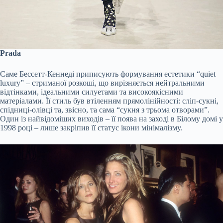
Prada
Саме Бессетт-Кеннеді приписують формування естетики “quiet
luxury” – стриманої розкоші, що вирізняється нейтральними
відтінками, ідеальними силуетами та високоякісними
матеріалами. Її стиль був втіленням прямолінійності: сліп-сукні,
спідниці-олівці та, звісно, та сама “сукня з трьома отворами”.
Один із найвідоміших виходів – її поява на заході в Білому домі у
1998 році – лише закріпив її статус ікони мінімалізму.