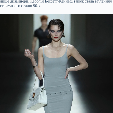
лише дизайнери. Керолін Бессетт-Кеннеді також стала втіленням
стриманого стилю 90-х.