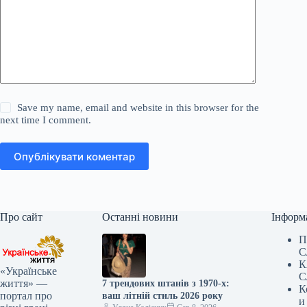
Save my name, email and website in this browser for the
next time I comment.
Опублікувати коментар
Про сайт
Останні новини
Інформ
П
С
К
«Українське
С
життя» —
7 трендових штанів з 1970-х:
К
портал про
ваш літній стиль 2026 року
и