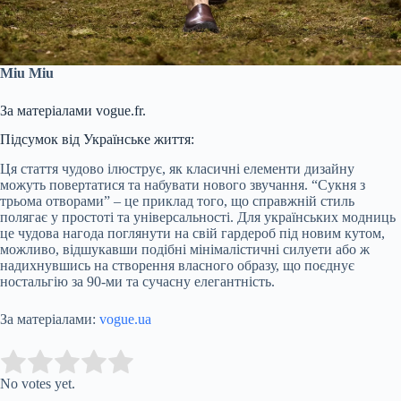
Miu Miu
За матеріалами vogue.fr.
Підсумок від Українське життя:
Ця стаття чудово ілюструє, як класичні елементи дизайну
можуть повертатися та набувати нового звучання. “Сукня з
трьома отворами” – це приклад того, що справжній стиль
полягає у простоті та універсальності. Для українських модниць
це чудова нагода поглянути на свій гардероб під новим кутом,
можливо, відшукавши подібні мінімалістичні силуети або ж
надихнувшись на створення власного образу, що поєднує
ностальгію за 90-ми та сучасну елегантність.
За матеріалами:
vogue.ua
Submit Rating
Rate this item:
No votes yet.