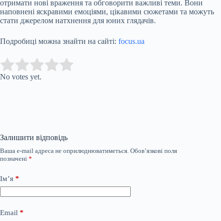
отримати нові враження та обговорити важливі теми. Вони
наповнені яскравими емоціями, цікавими сюжетами та можуть
стати джерелом натхнення для юних глядачів.
Подробиці можна знайти на сайті:
focus.ua
Submit Rating
Rate this item:
No votes yet.
Залишити відповідь
Ваша e-mail адреса не оприлюднюватиметься.
Обов’язкові поля
позначені
*
Ім’я
*
Email
*