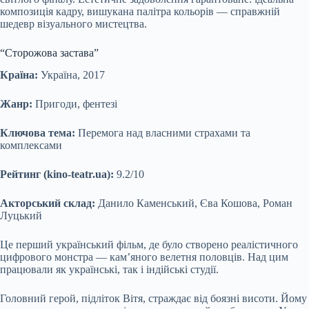
композиція кадру, вишукана палітра кольорів — справжній
шедевр візуального мистецтва.
“Сторожова застава”
Країна:
Україна, 2017
Жанр:
Пригоди, фентезі
Ключова тема:
Перемога над власними страхами та
комплексами
Рейтинг (kino-teatr.ua):
9.2/10
Акторський склад:
Данило Каменський, Єва Кошова, Роман
Луцький
Це перший український фільм, де було створено реалістичного
цифрового монстра — кам’яного велетня половців. Над цим
працювали як українські, так і індійські студії.
Головний герой, підліток Вітя, страждає від боязні висоти. Йому