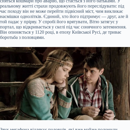
сняться кошмари про аварію, що стається з його батьками. У
реальному житті страхи продовжують його переслідувати: під
час походу він не може перейти підвісний міст, чим викликає
насмішки однолітків. Єдиний, хто його підтримує — друг, але й
той падає у прірву. У спробі його врятувати, Вітю затягує у
портал, що відкривається у скелі під час сонячного затемнення.
Він опиняється у 1120 році, в епоху Київської Русі, де триває
боротьба з половцями.
Звук мегафона відлякує половців, які вже майже полонили