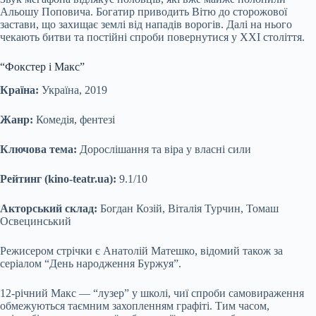
Альошу Поповича. Богатир приводить Вітю до сторожової
застави, що захищає землі від нападів ворогів. Далі на нього
чекають битви та постійні спроби повернутися у XXI століття.
“Фокстер і Макс”
Країна:
Україна, 2019
Жанр:
Комедія, фентезі
Ключова тема:
Дорослішання та віра у власні сили
Рейтинг (kino-teatr.ua):
9.1/10
Акторський склад:
Богдан Козій, Віталія Турчин, Томаш
Освецинський
Режисером стрічки є Анатолій Матешко, відомий також за
серіалом “День народження Буржуя”.
12-річний Макс — “лузер” у школі, чиї спроби самовираження
обмежуються таємним захопленням графіті. Тим часом,