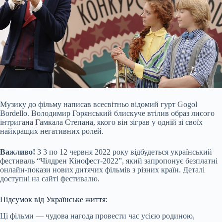
Музику до фільму написав всесвітньо відомий гурт Gogol
Bordello. Володимир Горянський блискуче втілив образ лисого
інтригана Гамкала Степана, якого він зіграв у одній зі своїх
найкращих негативних ролей.
Важливо!
З 3 по 12 червня 2022 року відбудеться український
фестиваль “Чілдрен Кінофест-2022”, який запропонує безплатні
онлайн-покази нових дитячих фільмів з різних країн. Деталі
доступні на сайті фестивалю.
Підсумок від Українське життя:
Ці фільми — чудова нагода провести час усією родиною,