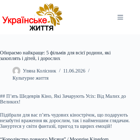
Перейти
до
вмісту
Обираємо найкраще: 5 фільмів для всієї родини, які
захоплять і дітей, і дорослих
Уляна Колісник
11.06.2026
Культурне життя
## П’ять Шедеврів Кіно, Які Зачарують Усіх: Від Малих до
Великих!
Підібрали для вас п’ять чудових кінострічок, що подарують
незабутні враження як дорослим, так і найменшим глядачам.
Зануртеся у світи фантазії, пригод та щирих емоцій!
“Королівство повного Місяця” / Moonrise Kingdom