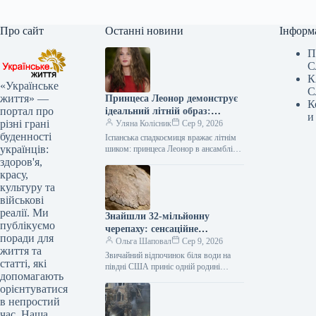
Про сайт
Останні новини
Інформ
П
С
К
«Українське
С
життя» —
Принцеса Леонор демонструє
К
портал про
ідеальний літній образ:
и
різні грані
надихаємось та повторюємо
Уляна Колісник
Сер 9, 2026
буденності
Іспанська спадкоємиця вражає літнім
українців:
шиком: принцеса Леонор в ансамблі
тай-дай на Майорці 20-річна принцеса
здоров'я,
Леонор, старша донька королеви
красу,
Іспанії Летиції,…
культуру та
військові
реалії. Ми
Знайшли 32-мільйонну
публікуємо
черепаху: сенсаційне
поради для
відкриття в США
Ольга Шаповал
Сер 9, 2026
життя та
Звичайний відпочинок біля води на
статті, які
півдні США приніс одній родині
допомагають
несподівану, але надзвичайно цінну
орієнтуватися
знахідку. Місцевий житель випадково
в непростий
виявив великий…
час. Наша