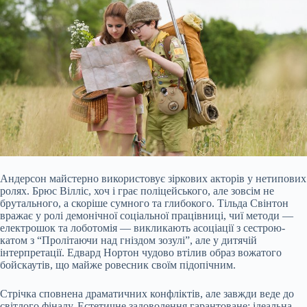
Андерсон майстерно використовує зіркових акторів у нетипових
ролях. Брюс Вілліс, хоч і грає поліцейського, але зовсім не
брутального, а скоріше сумного та глибокого. Тільда Свінтон
вражає у ролі демонічної соціальної працівниці, чиї методи —
електрошок та лоботомія — викликають асоціації з сестрою-
катом з “Пролітаючи над гніздом зозулі”, але у дитячій
інтерпретації. Едвард Нортон чудово втілив образ вожатого
бойскаутів, що майже ровесник своїм підопічним.
Стрічка сповнена драматичних конфліктів, але завжди веде до
світлого фіналу. Естетичне задоволення гарантоване: ідеальна