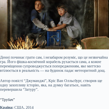
Денні починає грати сам, і незабаром розуміє, що це незвичайна
гра. Його фішка-космічний корабель рухається сама, а кожне
переміщення супроводжується попередженням, яке миттєво
втілюється в реальність — на будинок падає метеоритний дощ.
Автор повісті “Джуманджі”, Кріс Ван Олльсбург, створив ще
одну захопливу історію, яка, на думку багатьох, навіть
перевершила “Затуру”.
“Трубач”
Країна:
США, 2014