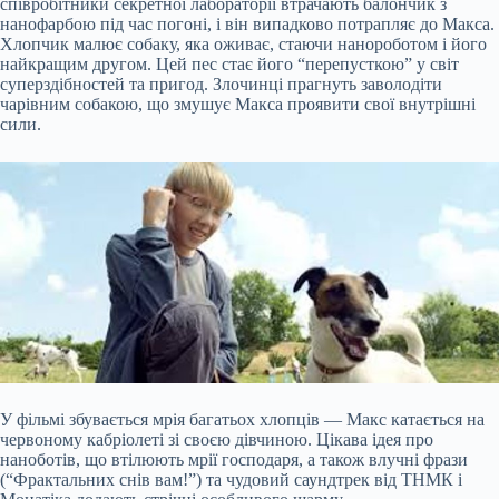
співробітники секретної лабораторії втрачають балончик з
нанофарбою під час погоні, і він випадково потрапляє до Макса.
Хлопчик малює собаку, яка оживає, стаючи нанороботом і його
найкращим другом. Цей пес стає його “перепусткою” у світ
суперздібностей та пригод. Злочинці прагнуть заволодіти
чарівним собакою, що змушує Макса проявити свої внутрішні
сили.
У фільмі збувається мрія багатьох хлопців — Макс катається на
червоному кабріолеті зі своєю дівчиною. Цікава ідея про
наноботів, що втілюють мрії господаря, а також влучні фрази
(“Фрактальних снів вам!”) та чудовий саундтрек від ТНМК і