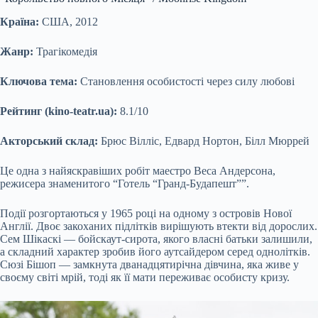
Країна:
США, 2012
Жанр:
Трагікомедія
Ключова тема:
Становлення особистості через силу любові
Рейтинг (kino-teatr.ua):
8.1/10
Акторський склад:
Брюс Вілліс, Едвард Нортон, Білл Мюррей
Це одна з найяскравіших робіт маестро Веса Андерсона,
режисера знаменитого “Готель “Гранд-Будапешт””.
Події розгортаються у 1965 році на одному з островів Нової
Англії. Двоє закоханих підлітків вирішують втекти від дорослих.
Сем Шікаскі — бойскаут-сирота, якого власні батьки залишили,
а складний характер зробив його аутсайдером серед однолітків.
Сюзі Бішоп — замкнута дванадцятирічна дівчина, яка живе у
своєму світі мрій, тоді як її мати переживає особисту кризу.