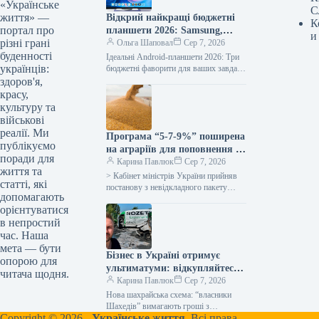
«Українське
С
життя» —
Відкрий найкращі бюджетні
К
портал про
планшети 2026: Samsung,
и
різні грані
Xiaomi, Lenovo у топ-3
Ольга Шаповал
Сер 7, 2026
буденності
Ідеальні Android-планшети 2026: Три
українців:
бюджетні фаворити для ваших завдань
У 2026 році ринок Android-планшетів
здоров'я,
демонструє справжній розквіт
красу,
універсальних пристроїв. Моделі…
культуру та
військові
реалії. Ми
Програма “5-7-9%” поширена
публікуємо
на аграріїв для поповнення їх
поради для
оборотних коштів –
Карина Павлюк
Сер 7, 2026
життя та
Корецький
> Кабінет міністрів України прийняв
статті, які
постанову з невідкладного пакету
допомагають
допомоги українським
орієнтуватися
сільгоспвиробникам у зв’язку з
в непростий
російськими атаками в Чорному
морі…
час. Наша
мета — бути
Бізнес в Україні отримує
опорою для
ультиматуми: відкупляйтеся
читача щодня.
від атак або втратите все
Карина Павлюк
Сер 7, 2026
Нова шахрайська схема: “власники
Шахедів” вимагають гроші з
Copyright © 2026 -
Українське життя.
Всі права
українського бізнесу Українські