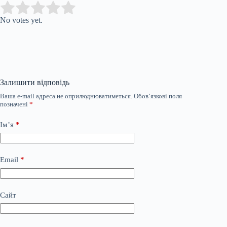
Submit Rating
Rate this item:
No votes yet.
Залишити відповідь
Ваша e-mail адреса не оприлюднюватиметься.
Обов’язкові поля
позначені
*
Ім’я
*
Email
*
Сайт