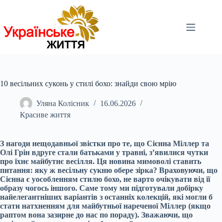
Перейти
до
вмісту
10 весільних суконь у стилі бохо: знайди свою мрію
Уляна Колісник
16.06.2026
Красиве життя
З нагоди нещодавньої звістки про те, що Сієнна Міллер та
Олі Грін вдруге стали батьками у травні, з’явилися чутки
про їхнє майбутнє весілля. Ця новина мимоволі ставить
питання: яку ж весільну сукню обере зірка? Враховуючи, що
Сієнна є уособленням стилю бохо, не варто очікувати від її
образу чогось іншого. Саме тому ми підготували добірку
найелегантніших варіантів з останніх колекцій, які могли б
стати натхненням для майбутньої нареченої Міллер (якщо
раптом вона зазирне до нас по пораду). Зважаючи, що