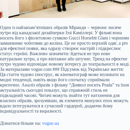
Один із найзапам’ятніших образів Міранди – червоне лисяче
хутро від канадської дизайнерки Іззі Каміллері. У фільмі вона
носить його з фіолетовою сумкою Gucci Horsebit Glam і чорними
замшевими чоботями до коліна. Це не просто верхній одяг, а річ
для ефектної появи, яка одразу створює настрій і підкреслює
статус героїні. Важливо зазначити: йдеться не про нове
натуральне хутро, а про вінтажне або штучне. Тренд на ефектне
хутро чудово відповідає новому інтересу до театральності в моді.
За матеріалами vogue.com ### Підсумок від Українське життя:
Ця стаття чудово ілюструє, як кінематограф може впливати на
модні тенденції, навіть якщо його спочатку сприймали
критично. Аналіз образів з фільму “Диявол носить Prada” та їхня
актуальність сьогодні показує, що справжній стиль не
підвладний часові. Читачі можуть знайти тут натхнення для
власних образів, зрозумівши, як елементи минулих епох можуть
вдало інтегруватися в сучасний гардероб, додаючи йому
індивідуальності та виразності.
Дізнатися більше на:
vogue.ua