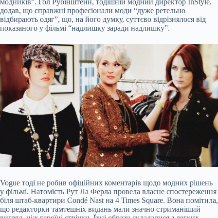
модників”. Гол Рубінштейн, тодішній модний директор InStyle,
додав, що справжні професіонали моди “дуже ретельно
відбирають одяг”, що, на його думку, суттєво відрізнялося від
показаного у фільмі “надлишку заради надлишку”.
Vogue тоді не робив офіційних коментарів щодо модних рішень
у фільмі. Натомість Рут Ла Ферла провела власне спостереження
біля штаб-квартири Condé Nast на 4 Times Square. Вона помітила,
що редакторки тамтешніх видань мали значно стриманіший
вигляд, ніж героїні стрічки. Їхні образи складалися з легких