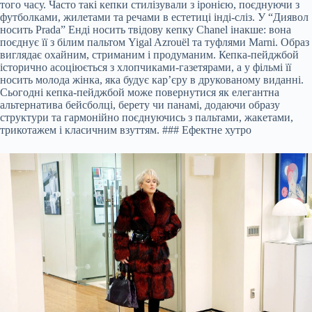
того часу. Часто такі кепки стилізували з іронією, поєднуючи з
футболками, жилетами та речами в естетиці інді-сліз. У “Диявол
носить Prada” Енді носить твідову кепку Chanel інакше: вона
поєднує її з білим пальтом Yigal Azrouël та туфлями Marni. Образ
виглядає охайним, стриманим і продуманим. Кепка-пейджбой
історично асоціюється з хлопчиками-газетярами, а у фільмі її
носить молода жінка, яка будує кар’єру в друкованому виданні.
Сьогодні кепка-пейджбой може повернутися як елегантна
альтернатива бейсболці, берету чи панамі, додаючи образу
структури та гармонійно поєднуючись з пальтами, жакетами,
трикотажем і класичним взуттям. ### Ефектне хутро