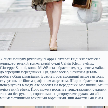
У сцені пошуку рукопису “Гаррі Поттера” Енді з’являється в
оливково-зеленій трикотажній сукні Calvin Klein, туфлях
Giuseppe Zanotti, кольє Me&Ro та з браслетом, зрушеним майже
до середини передпліччя. Ця, здавалося б, незначна деталь
робить образ цікавішим. Браслет, розташований вище зап’ястя,
слугує самостійним графічним акцентом. Широкі браслети вже
повернулися в моду, але браслет на передпліччі має інший, менш
очікуваний ефект. Його можна носити з трикотажними сукнями,
топами без рукавів, сорочками з підгорнутими рукавами або
мінімалістичними вечірніми вбраннями. ### Жакети Bill Blass