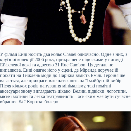
У фільмі Енді носить два кольє Chanel одночасно. Одне з них, з
круїзної колекції 2006 року, прикрашене підвісками у вигляді
Ейфелевої вежі та адресою 31 Rue Cambon. Ця деталь не
випадкова. Енді одягає його у сцені, де Міранда доручає їй
поїхати на Тиждень моди до Парижа замість Емілі. Героїня ще
вагається, але прикраси вже натякають на її майбутній вибір.
Після кількох років панування мінімалізму, такі помітні
аксесуари знову виглядають цікаво. Великі підвіски, логотипи,
міські мотиви та легка театральність – ось яким має бути сучасне
вбрання. ### Коротке болеро