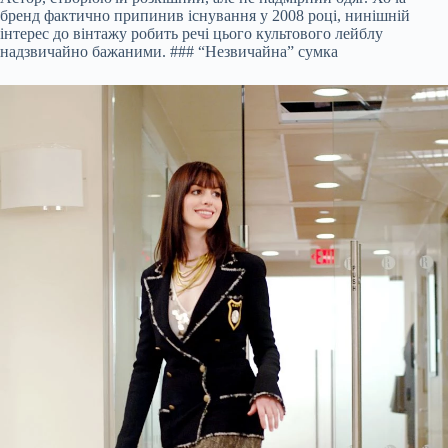
бренд фактично припинив існування у 2008 році, нинішній
інтерес до вінтажу робить речі цього культового лейблу
надзвичайно бажаними. ### “Незвичайна” сумка