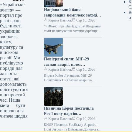
К
«Українське
С
життя» —
Національний банк
К
портал про
запровадив комплекс заходів
и
різні грані
для полегшення валютних
Карина Павлюк
Сер 10, 2026
буденності
операцій громадян.
“> Фото: https://bank.gov.ua/ Щоденний
українців:
ліміт на вилучення готівки українцями
з валютних рахунків як в Україні, так і
здоров'я,
за її межами,…
красу,
культуру та
військові
реалії. Ми
Повітряні сили: МіГ-29
публікуємо
зазнав аварії, пілот
поради для
врятований — останні деталі
Карина Павлюк
Сер 10, 2026
життя та
Втрата бойової машини: МіГ-29
статті, які
Повітряних Сил зазнав аварії на
допомагають
Одещині У вечірній час 10
орієнтуватися
в непростий
час. Наша
мета — бути
Північна Корея постачила
опорою для
Росії нову партію
читача щодня.
боєприпасів: подробиці від
Карина Павлюк
Сер 10, 2026
“Фокус”
КНДР Посилює Російську Агресію:
Нові Загрози та Військова Допомога