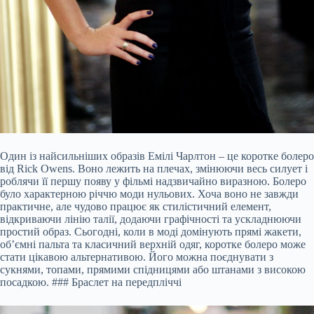
Один із найсильніших образів Емілі Чарлтон – це коротке болеро
від Rick Owens. Воно лежить на плечах, змінюючи весь силует і
роблячи її першу появу у фільмі надзвичайно виразною. Болеро
було характерною річчю моди нульових. Хоча воно не завжди
практичне, але чудово працює як стилістичний елемент,
відкриваючи лінію талії, додаючи графічності та ускладнюючи
простий образ. Сьогодні, коли в моді домінують прямі жакети,
об’ємні пальта та класичний верхній одяг, коротке болеро може
стати цікавою альтернативою. Його можна поєднувати з
сукнями, топами, прямими спідницями або штанами з високою
посадкою. ### Браслет на передпліччі