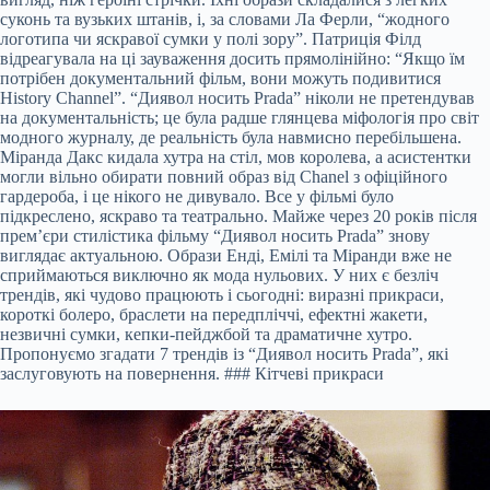
суконь та вузьких штанів, і, за словами Ла Ферли, “жодного
логотипа чи яскравої сумки у полі зору”. Патриція Філд
відреагувала на ці зауваження досить прямолінійно: “Якщо їм
потрібен документальний фільм, вони можуть подивитися
History Channel”. “Диявол носить Prada” ніколи не претендував
на документальність; це була радше глянцева міфологія про світ
модного журналу, де реальність була навмисно перебільшена.
Міранда Дакс кидала хутра на стіл, мов королева, а асистентки
могли вільно обирати повний образ від Chanel з офіційного
гардероба, і це нікого не дивувало. Все у фільмі було
підкреслено, яскраво та театрально. Майже через 20 років після
прем’єри стилістика фільму “Диявол носить Prada” знову
виглядає актуальною. Образи Енді, Емілі та Міранди вже не
сприймаються виключно як мода нульових. У них є безліч
трендів, які чудово працюють і сьогодні: виразні прикраси,
короткі болеро, браслети на передпліччі, ефектні жакети,
незвичні сумки, кепки-пейджбой та драматичне хутро.
Пропонуємо згадати 7 трендів із “Диявол носить Prada”, які
заслуговують на повернення. ### Кітчеві прикраси