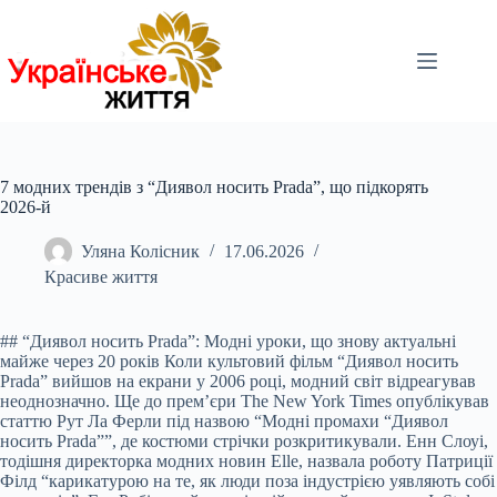
Перейти
до
вмісту
7 модних трендів з “Диявол носить Prada”, що підкорять
2026-й
Уляна Колісник
17.06.2026
Красиве життя
## “Диявол носить Prada”: Модні уроки, що знову актуальні
майже через 20 років Коли культовий фільм “Диявол носить
Prada” вийшов на екрани у 2006 році, модний світ відреагував
неоднозначно. Ще до прем’єри The New York Times опублікував
статтю Рут Ла Ферли під назвою “Модні промахи “Диявол
носить Prada””, де костюми стрічки розкритикували. Енн Слоуі,
тодішня директорка модних новин Elle, назвала роботу Патриції
Філд “карикатурою на те, як люди поза індустрією уявляють собі