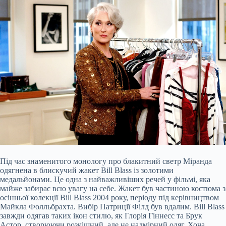
Під час знаменитого монологу про блакитний светр Міранда
одягнена в блискучий жакет Bill Blass із золотими
медальйонами. Це одна з найважливіших речей у фільмі, яка
майже забирає всю увагу на себе. Жакет був частиною костюма з
осінньої колекції Bill Blass 2004 року, періоду під керівництвом
Майкла Фолльбрахта. Вибір Патриції Філд був вдалим. Bill Blass
завжди одягав таких ікон стилю, як Глорія Гіннесс та Брук
Астор, створюючи розкішний, але не надмірний одяг. Хоча