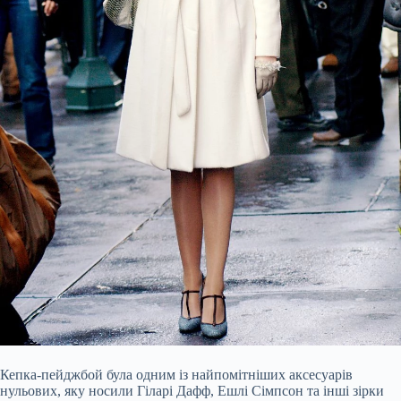
Кепка-пейджбой була одним із найпомітніших аксесуарів
нульових, яку носили Гіларі Дафф, Ешлі Сімпсон та інші зірки