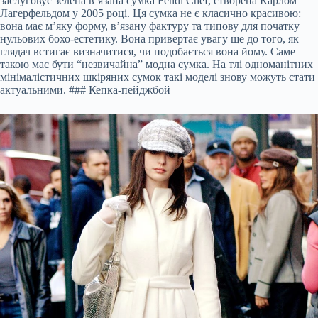
заслуговує зелена в’язана сумка Fendi Chef, створена Карлом
Лагерфельдом у 2005 році. Ця сумка не є класично красивою:
вона має м’яку форму, в’язану фактуру та типову для початку
нульових бохо-естетику. Вона привертає увагу ще до того, як
глядач встигає визначитися, чи подобається вона йому. Саме
такою має бути “незвичайна” модна сумка. На тлі одноманітних
мінімалістичних шкіряних сумок такі моделі знову можуть стати
актуальними. ### Кепка-пейджбой