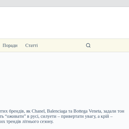
Поради
Статті
их брендів, як Chanel, Balenciaga та Bottega Veneta, задали тон
 “оживати” в русі, силуети – привертати увагу, а крій –
их трендів літнього сезону.