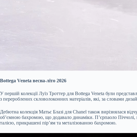
Bottega Veneta весна-літо 2026
У першій колекції Луїз Троттер для Bottega Veneta були представ
з перероблених скловолоконних матеріалів, які, за словами диза
Дебютна колекція Матьє Блазі для Chanel також вирізнялася відчу
об’ємною бахромою, що додавало динаміки. П’єрпаоло Піччолі, 
талією, прикрашені пір’ям та металізованою бахромою.