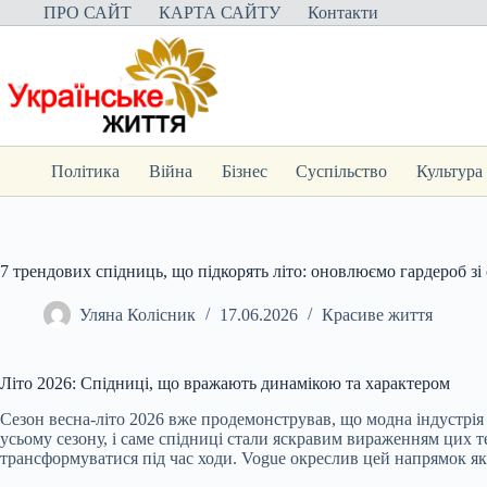
Перейти
ПРО САЙТ
КАРТА САЙТУ
Контакти
до
вмісту
Політика
Війна
Бізнес
Суспільство
Культура
7 трендових спідниць, що підкорять літо: оновлюємо гардероб зі
Уляна Колісник
17.06.2026
Красиве життя
Літо 2026: Спідниці, що вражають динамікою та характером
Сезон весна-літо 2026 вже продемонстрував, що модна індустрія ст
усьому сезону, і саме спідниці стали яскравим вираженням цих те
трансформуватися під час ходи. Vogue окреслив цей напрямок як 