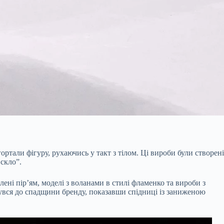
ортали фігуру, рухаючись у такт з тілом. Ці вироби були створені
 скло”.
лені пір’ям, моделі з воланами в стилі фламенко та вироби з
увся до спадщини бренду, показавши спідниці із заниженою