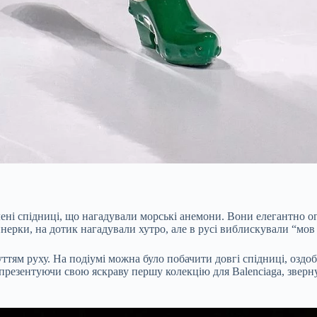
лені спідниці, що нагадували морські анемони. Вони елегантно ог
йнерки, на дотик нагадували хутро, але в русі виблискували “мов
ттям руху. На подіумі можна було побачити довгі спідниці, оздоб
презентуючи свою яскраву першу колекцію для Balenciaga, зверн