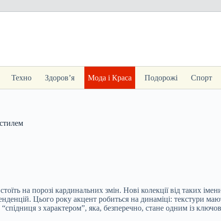
Техно
Здоров’я
Мода і Краса
Подорожі
Спорт
 стилем
оїть на порозі кардинальних змін. Нові колекції від таких іменит
нденцій. Цього року акцент робиться на динаміці: текстури мають
“спідниця з характером”, яка, безперечно, стане одним із ключов