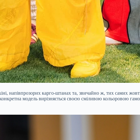
кіні, напівпрозорих карго-штанах та, звичайно ж, тих самих жовт
я конкретна модель вирізняється своєю сміливою кольоровою гам