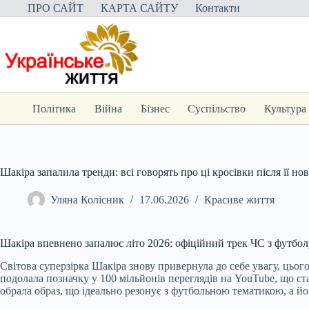
Перейти
ПРО САЙТ
КАРТА САЙТУ
Контакти
до
вмісту
Політика
Війна
Бізнес
Суспільство
Культура
Шакіра запалила тренди: всі говорять про ці кросівки після її нов
Уляна Колісник
17.06.2026
Красиве життя
Шакіра впевнено запалює літо 2026: офіційний трек ЧС з футболу
Світова суперзірка Шакіра знову привернула до себе увагу, цього
подолала позначку у 100 мільйонів переглядів на YouTube, що ст
обрала образ, що ідеально резонує з футбольною тематикою, а й