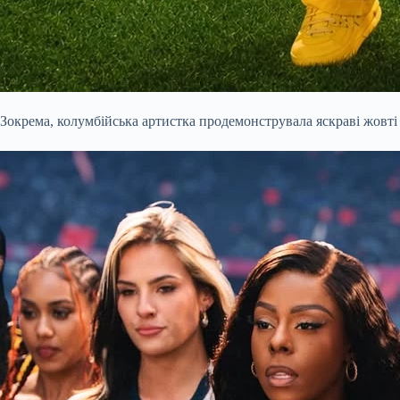
Зокрема, колумбійська артистка продемонструвала яскраві жовті 