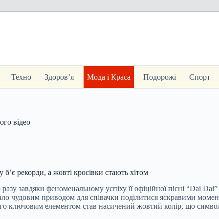
Техно
Здоров’я
Мода і Краса
Подорожі
Спорт
ого відео
 б’є рекорди, а жовті кросівки стають хітом
 разу завдяки феноменальному успіху її офіційної пісні “Dai Dai
ало чудовим приводом для співачки поділитися яскравими моментам
ого ключовим елементом став насичений жовтий колір, що символі