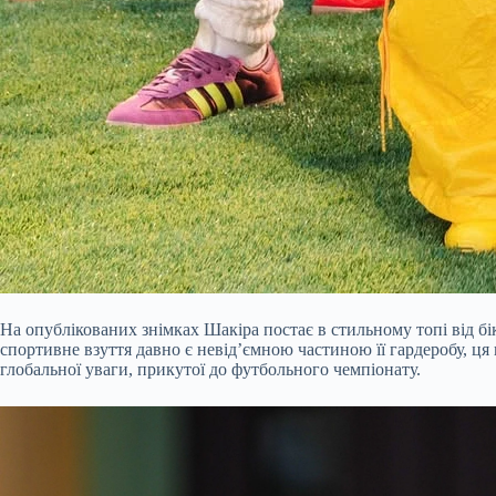
На опублікованих знімках Шакіра постає в стильному топі від бі
спортивне взуття давно є невід’ємною частиною її гардеробу, ц
глобальної уваги, прикутої до футбольного чемпіонату.