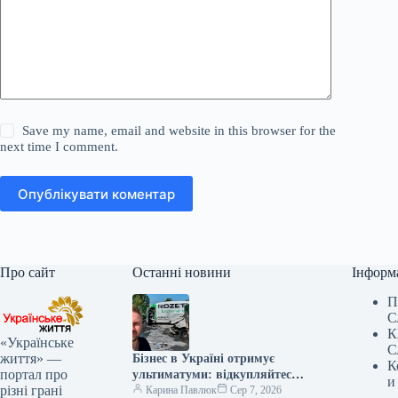
Save my name, email and website in this browser for the
next time I comment.
Опублікувати коментар
Про сайт
Останні новини
Інформ
П
С
К
«Українське
С
життя» —
Бізнес в Україні отримує
К
портал про
ультиматуми: відкупляйтеся
и
різні грані
від атак або втратите все
Карина Павлюк
Сер 7, 2026