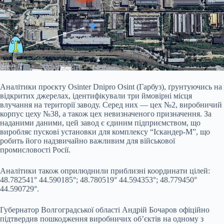
Аналітики проєкту Osinter Dnipro Osint (Гарбуз), ґрунтуючись на
відкритих джерелах, ідентифікували три ймовірні місця
влучання на території заводу. Серед них — цех №2, виробничий
корпус цеху №38, а також цех невизначеного призначення. За
наданими даними, цей завод є єдиним підприємством, що
виробляє пускові установки для комплексу “Іскандер-М”, що
робить його надзвичайно важливим для військової
промисловості Росії.
Аналітики також оприлюднили приблизні координати цілей:
48.782541° 44.590185°; 48.780519° 44.594353°; 48.779450°
44.590729°.
Губернатор Волгоградської області Андрій Бочаров офіційно
підтвердив пошкодження виробничих об’єктів на одному з