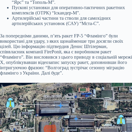
“Ярс” та “Тополь-М”.
Пускові установки для оперативно-тактичних ракетних
комплексів (ОТРК) “Іскандер-М”.
Артилерійські частини та стволи для самохідних
артилерійських установок (САУ) “Мста-С”.
За попередніми даними, п’ять ракет FP-5 “Фламінго” були
використані для удару, з яких щонайменше три досягли своїх
цілей. Цю інформацію підтвердив Денис Штілерман,
співвласник компанії FirePonit, яка є виробником ракет
“Фламінго”. Він висловився з цього приводу в соціальній мережі
Х, опублікувавши відеозапис запуску ракет, доповнивши його
інтригуючою фразою: “Волгоград зустрічає сезонну міграцію
фламінго з України. Далі буде”.