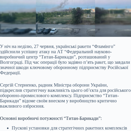
У ніч на неділю, 27 червня, українські ракети “Фламінго”
здійснили успішну атаку на АТ “Федеральний науково-
виробничий центр “Титан-Барикади”, розташований у
Волгограді. Під час операції було задіяно п’ять ракет, що завдали
значної шкоди ключовому оборонному підприємству Російської
Федерації.
Сергій Стерненко, радник Міністра оборони України,
підкреслив стратегічну важливість цього об’єкта для російського
оборонно-промислового комплексу. Підприємство “Титан-
Барикади” відоме своїм внеском у виробництво критично
важливого озброєння.
Основні виробничі потужності “Титан-Барикади”:
Пускові установки для стратегічних ракетних комплексів