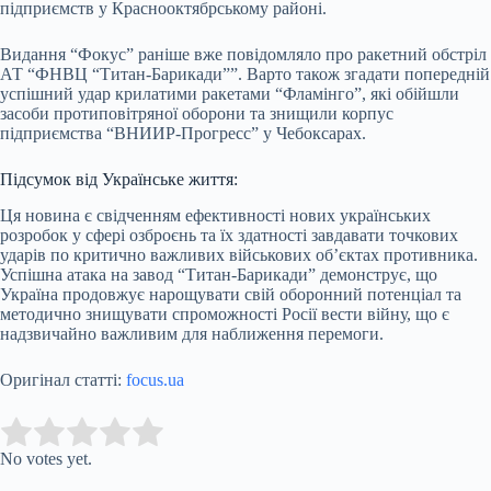
підприємств у Краснооктябрському районі.
Видання “Фокус” раніше вже повідомляло про ракетний обстріл
АТ “ФНВЦ “Титан-Барикади””. Варто також згадати попередній
успішний удар крилатими ракетами “Фламінго”, які обійшли
засоби протиповітряної оборони та знищили корпус
підприємства “ВНИИР-Прогресс” у Чебоксарах.
Підсумок від Українське життя:
Ця новина є свідченням ефективності нових українських
розробок у сфері озброєнь та їх здатності завдавати точкових
ударів по критично важливих військових об’єктах противника.
Успішна атака на завод “Титан-Барикади” демонструє, що
Україна продовжує нарощувати свій оборонний потенціал та
методично знищувати спроможності Росії вести війну, що є
надзвичайно важливим для наближення перемоги.
Оригінал статті:
focus.ua
Submit Rating
Rate this item:
No votes yet.