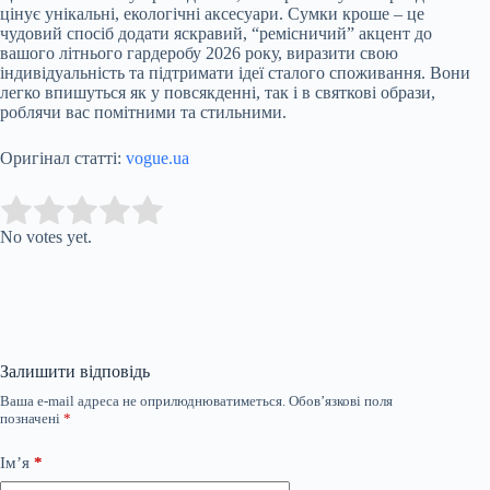
цінує унікальні, екологічні аксесуари. Сумки кроше – це
чудовий спосіб додати яскравий, “ремісничий” акцент до
вашого літнього гардеробу 2026 року, виразити свою
індивідуальність та підтримати ідеї сталого споживання. Вони
легко впишуться як у повсякденні, так і в святкові образи,
роблячи вас помітними та стильними.
Оригінал статті:
vogue.ua
Submit Rating
Rate this item:
No votes yet.
Залишити відповідь
Ваша e-mail адреса не оприлюднюватиметься.
Обов’язкові поля
позначені
*
Ім’я
*