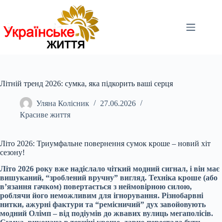
Перейти
до
вмісту
Літній тренд 2026: сумка, яка підкорить ваші серця
Уляна Колісник
27.06.2026
Красиве життя
Літо 2026: Триумфальне повернення сумок кроше – новий хіт
сезону!
Літо 2026 року вже надіслало чіткий модний сигнал, і він має
вишуканий, “зроблений вручну” вигляд. Техніка кроше (або
в’язання гачком) повертається з неймовірною силою,
роблячи його неможливим для ігнорування. Різнобарвні
нитки, ажурні фактури та “ремісничий” дух завойовують
модний Олімп – від подіумів до жвавих вулиць мегаполісів.