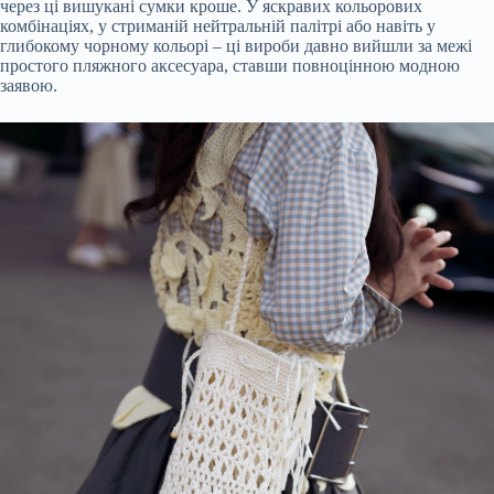
через ці вишукані сумки кроше. У яскравих кольорових
комбінаціях, у стриманій нейтральній палітрі або навіть у
глибокому чорному кольорі – ці вироби давно вийшли за межі
простого пляжного аксесуара, ставши повноцінною модною
заявою.