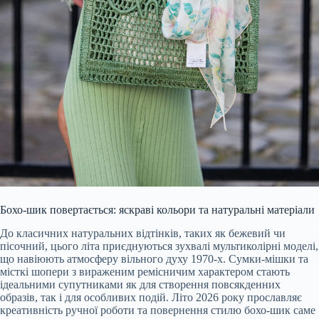
Бохо-шик повертається: яскраві кольори та натуральні матеріали
До класичних натуральних відтінків, таких як бежевий чи
пісочний, цього літа приєднуються зухвалі мультиколірні моделі,
що навіюють атмосферу вільного духу 1970-х. Сумки-мішки та
місткі шопери з вираженим ремісничим характером стають
ідеальними супутниками як для створення повсякденних
образів, так і для особливих подій. Літо 2026 року прославляє
креативність ручної роботи та повернення стилю бохо-шик саме