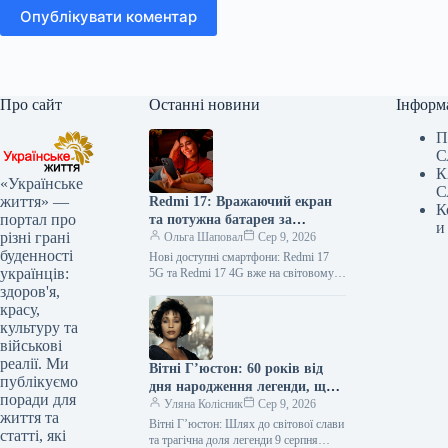
Опублікувати коментар
Про сайт
Останні новини
Інформ
П
С
К
«Українське
С
життя» —
Redmi 17: Вражаючий екран
К
портал про
та потужна батарея за
и
різні грані
доступну ціну — смартфон
Ольга Шаповал
Сер 9, 2026
буденності
вже у продажу
Нові доступні смартфони: Redmi 17
українців:
5G та Redmi 17 4G вже на світовому
ринку! Відомий бренд Redmi, що
здоров'я,
належить компанії…
красу,
культуру та
військові
реалії. Ми
Вітні Г’юстон: 60 років від
публікуємо
дня народження легенди, що
поради для
пережила злети, падіння та
Уляна Колісник
Сер 9, 2026
життя та
трагічний фінал
Вітні Г’юстон: Шлях до світової слави
статті, які
та трагічна доля легенди 9 серпня