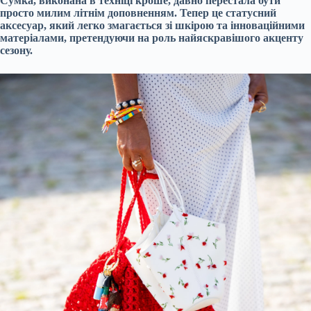
Сумка, виконана в техніці кроше, давно перестала бути
просто милим літнім доповненням. Тепер це статусний
аксесуар, який легко змагається зі шкірою та інноваційними
матеріалами, претендуючи на роль найяскравішого акценту
сезону.