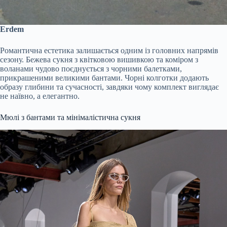
Erdem
Романтична естетика залишається одним із головних напрямів
сезону. Бежева сукня з квітковою вишивкою та коміром з
воланами чудово поєднується з чорними балетками,
прикрашеними великими бантами. Чорні колготки додають
образу глибини та сучасності, завдяки чому комплект виглядає
не наївно, а елегантно.
Мюлі з бантами та мінімалістична сукня