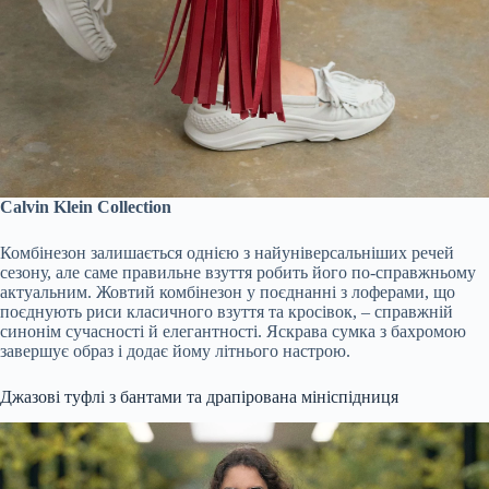
Calvin Klein Collection
Комбінезон залишається однією з найуніверсальніших речей
сезону, але саме правильне взуття робить його по-справжньому
актуальним. Жовтий комбінезон у поєднанні з лоферами, що
поєднують риси класичного взуття та кросівок, – справжній
синонім сучасності й елегантності. Яскрава сумка з бахромою
завершує образ і додає йому літнього настрою.
Джазові туфлі з бантами та драпірована мініспідниця