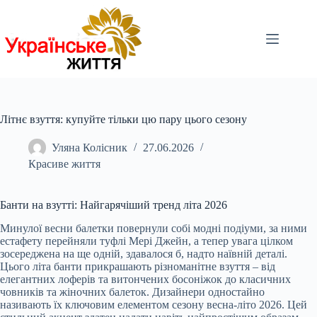
Перейти
до
вмісту
Літнє взуття: купуйте тільки цю пару цього сезону
Уляна Колісник
27.06.2026
Красиве життя
Банти на взутті: Найгарячіший тренд літа 2026
Минулої весни балетки повернули собі модні подіуми, за ними
естафету перейняли туфлі Мері Джейн, а тепер увага цілком
зосереджена на ще одній, здавалося б, надто наївній деталі.
Цього літа банти прикрашають різноманітне взуття – від
елегантних лоферів та витончених босоніжок до класичних
човників та жіночних балеток. Дизайнери одностайно
називають їх ключовим елементом сезону весна-літо 2026. Цей