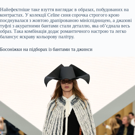
Найефектніше таке взуття виглядає в образах, побудованих на
контрастах. У колекції Celine синя сорочка строгого крою
поєднувалася з жовтою драпірованою мініспідницею, а джазові
туфлі з акуратними бантами стали деталлю, яка об’єднала весь
образ. Така комбінація додає романтичного настрою та легко
балансує яскраву кольорову палітру.
Босоніжки на підборах із бантами та джинси