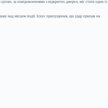
 ціллю, за повідомленнями з відкритих джерел, міг стати один із
му над місцем події. Існує припущення, що удар припав на