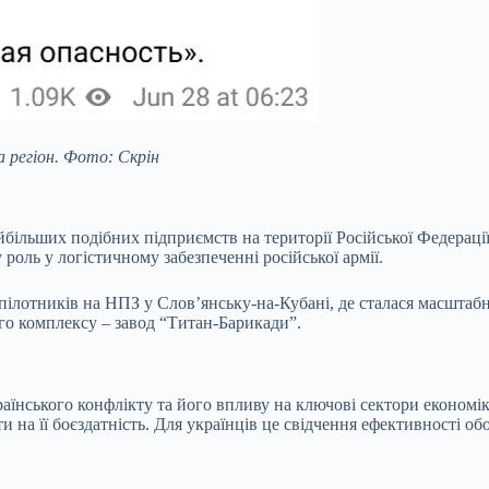
 регіон. Фото: Скрін
льших подібних підприємств на території Російської Федерації.
 роль у логістичному забезпеченні російської армії.
езпілотників на НПЗ у Слов’янську-на-Кубані, де сталася масшта
о комплексу – завод “Титан-Барикади”.
аїнського конфлікту та його впливу на ключові сектори економі
и на її боєздатність. Для українців це свідчення ефективності о