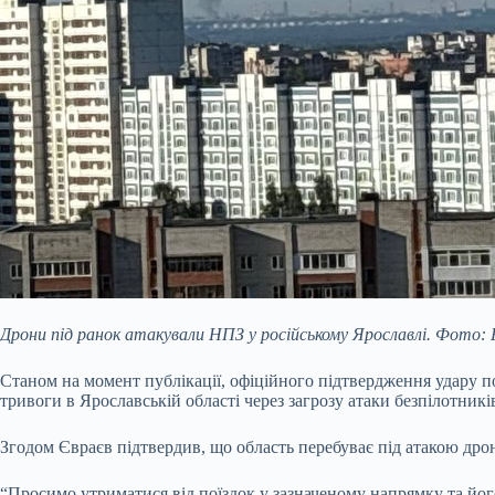
Дрони під ранок атакували НПЗ у російському Ярославлі. Фото: 
Станом на момент публікації, офіційного підтвердження удару 
тривоги в Ярославській області через загрозу атаки безпілотникі
Згодом Євраєв підтвердив, що область перебуває під атакою дрон
“Просимо утриматися від поїздок у зазначеному напрямку та йог