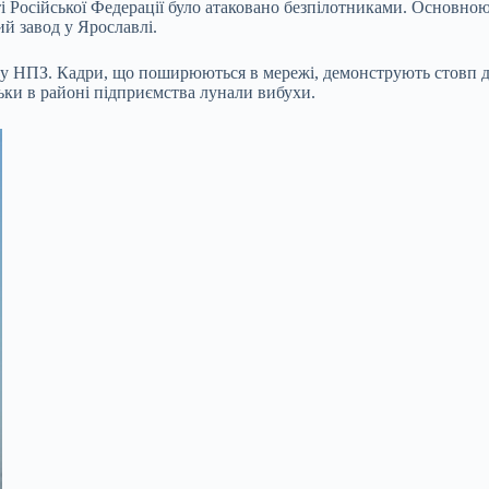
ті Російської Федерації було атаковано безпілотниками. Основною
й завод у Ярославлі.
у НПЗ. Кадри, що поширюються в мережі, демонструють стовп ди
ки в районі підприємства лунали вибухи.