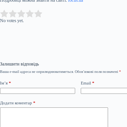
Подробиці можна знайти на сайті:
focus.ua
Submit Rating
Rate this item:
No votes yet.
Залишити відповідь
Ваша e-mail адреса не оприлюднюватиметься.
Обов’язкові поля позначені
*
Ім’я
*
Email
*
Додати коментар
*