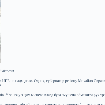
Exilenova+
по НПЗ не надходило. Однак, губернатор регіону Михайло Євраєв
в.
ів. У зв’язку з цим місцева влада була змушена обмежити рух тр
о околицях, або обирати альтернативні маршрути”, – закликав го