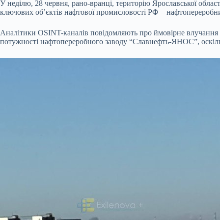
У неділю, 28 червня, рано-вранці, територію Ярославської облас
ключових об’єктів нафтової промисловості РФ – нафтопереробни
Аналітики OSINT-каналів повідомляють про ймовірне влучання 
потужності нафтопереробного заводу “Славнефть-ЯНОС”, оскіль