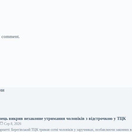
 I comment.
ни
інець викрив незаконне утримання чоловіків з відстрочкою у ТЦК
Сер 8, 2026
арпатті: Берегівський ТЦК тримав сотні чоловіків у заручниках, позбавляючи законних 