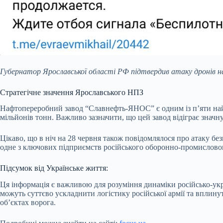
Губернатор Ярославської області РФ підтвердив атаку дронів на
Стратегічне значення Ярославського НПЗ
Нафтопереробний завод “Славнефть-ЯНОС” є одним із п’яти найбі
мільйонів тонн. Важливо зазначити, що цей завод відіграє значну
Цікаво, що в ніч на 28 червня також повідомлялося про атаку б
одне з ключових підприємств російського оборонно-промисловог
Підсумок від Українське життя:
Ця інформація є важливою для розуміння динаміки російсько-укр
можуть суттєво ускладнити логістику російської армії та вплинут
об’єктах ворога.