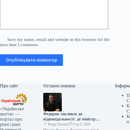
Save my name, email and website in this browser for the
next time I comment.
Опублікувати коментар
Про сайт
Останні новини
Інформ
П
С
К
«Українське
С
життя» —
Федоров закликає до
К
портал про
відповідальності: де міністр
и
різні грані
оборони?
Федір Процюк
Сер 6, 2026
буденності