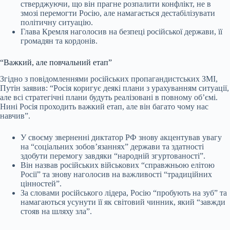
стверджуючи, що він прагне розпалити конфлікт, не в
змозі перемогти Росію, але намагається дестабілізувати
політичну ситуацію.
Глава Кремля наголосив на безпеці російської держави, її
громадян та кордонів.
“Важкий, але повчальний етап”
Згідно з повідомленнями російських пропагандистських ЗМІ,
Путін заявив: “Росія коригує деякі плани з урахуванням ситуації,
але всі стратегічні плани будуть реалізовані в повному об’ємі.
Нині Росія проходить важкий етап, але він багато чому нас
навчив”.
У своєму зверненні диктатор РФ знову акцентував увагу
на “соціальних зобов’язаннях” держави та здатності
здобути перемогу завдяки “народній згуртованості”.
Він назвав російських військових “справжньою елітою
Росії” та знову наголосив на важливості “традиційних
цінностей”.
За словами російського лідера, Росію “пробують на зуб” та
намагаються усунути її як світовий чинник, який “завжди
стояв на шляху зла”.