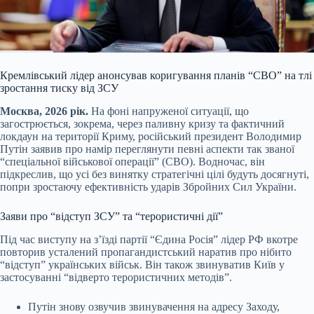
Кремлівський лідер анонсував коригування планів “СВО” на тлі
зростання тиску від ЗСУ
Москва, 20
26 рік.
На фоні напруженої ситуації, що
загострюється, зокрема, через паливну кризу та фактичний
локдаун на території Криму, російський президент Володимир
Путін заявив про намір переглянути певні аспекти так званої
“спеціальної військової операції” (СВО). Водночас, він
підкреслив, що усі без винятку стратегічні цілі будуть досягнуті,
попри зростаючу ефективність ударів Збройних Сил України.
Заяви про “відступ ЗСУ” та “терористичні дії”
Під час виступу на з’їзді партії “Єдина Росія” лідер РФ вкотре
повторив усталений пропагандистський наратив про нібито
“відступ” українських військ. Він також звинуватив Київ у
застосуванні “відверто терористичних методів”.
Путін знову озвучив звинувачення на адресу Заходу,