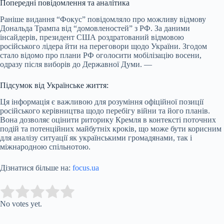
Попередні повідомлення та аналітика
Раніше видання “Фокус” повідомляло про можливу відмову
Дональда Трампа від “домовленостей” з РФ. За даними
інсайдерів, президент США роздратований відмовою
російського лідера йти на переговори щодо України. Згодом
стало відомо про плани РФ оголосити мобілізацію восени,
одразу після виборів до Державної Думи. —
Підсумок від Українське життя:
Ця інформація є важливою для розуміння офіційної позиції
російського керівництва щодо перебігу війни та його планів.
Вона дозволяє оцінити риторику Кремля в контексті поточних
подій та потенційних майбутніх кроків, що може бути корисним
для аналізу ситуації як українськими громадянами, так і
міжнародною спільнотою.
Дізнатися більше на:
focus.ua
Submit Rating
Rate this item:
No votes yet.