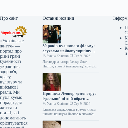
Про сайт
Останні новини
Інформ
П
С
К
«Українське
С
життя» —
30 років культового фільму:
К
портал про
слухаємо найпопулярнішу
и
різні грані
пісню з 1,3 млрд переглядів
Уляна Колісник
Сер 9, 2026
буденності
Легендарна кантрі-балада Доллі
українців:
Партон, у новій інтерпретації соул-діви
Вітні Г’юстон, здобула славу
здоров'я,
найуспішнішого саундтреку світу,
красу,
продавши приголомшливі 44 мільйони
культуру та
копій.…
військові
реалії. Ми
Принцеса Леонор демонструє
публікуємо
ідеальний літній образ:
поради для
надихаємось та повторюємо
Уляна Колісник
Сер 9, 2026
життя та
Іспанська спадкоємиця вражає літнім
статті, які
шиком: принцеса Леонор в ансамблі
допомагають
тай-дай на Майорці 20-річна принцеса
орієнтуватися
Леонор, старша донька королеви
Іспанії Летиції,…