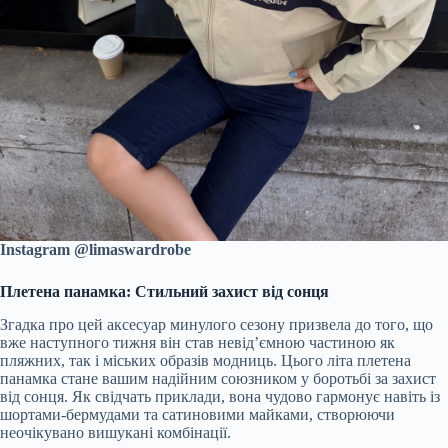
Instagram @limaswardrobe
Плетена панамка: Стильний захист від сонця
Згадка про цей аксесуар минулого сезону призвела до того, що
вже наступного тижня він став невід’ємною частиною як
пляжних, так і міських образів модниць. Цього літа плетена
панамка стане вашим надійним союзником у боротьбі за захист
від сонця. Як свідчать приклади, вона чудово гармонує навіть із
шортами-бермудами та сатиновими майками, створюючи
неочікувано вишукані комбінації.