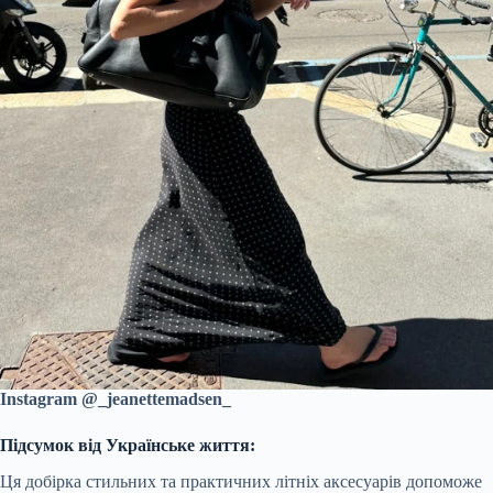
Instagram @_jeanettemadsen_
Підсумок від Українське життя:
Ця добірка стильних та практичних літніх аксесуарів допоможе