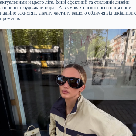
актуальними й цього літа. Їхній ефектний та стильний дизайн
доповнить будь-який образ. А в умовах спекотного сонця вони
надійно захистять значну частину вашого обличчя від шкідливих
променів.