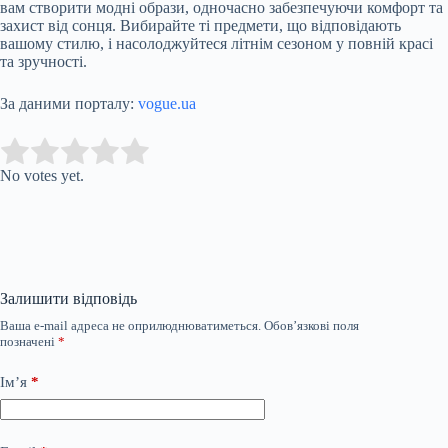
вам створити модні образи, одночасно забезпечуючи комфорт та
захист від сонця. Вибирайте ті предмети, що відповідають
вашому стилю, і насолоджуйтеся літнім сезоном у повній красі
та зручності.
За даними порталу:
vogue.ua
Submit Rating
Rate this item:
No votes yet.
Залишити відповідь
Ваша e-mail адреса не оприлюднюватиметься.
Обов’язкові поля
позначені
*
Ім’я
*