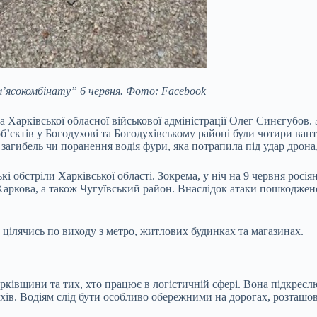
’ясокомбінату” 6 червня. Фото: Facebook
 Харківської обласної військової адміністрації Олег Синєгубов. З
’єктів у Богодухові та Богодухівському районі були чотири ванта
 загибель чи поранення водія фури, яка потрапила під удар дрона,
і обстріли Харківської області. Зокрема, у ніч на 9 червня росі
ркова, а також Чугуївський район. Внаслідок атаки пошкоджено
, цілячись по виходу з метро, житлових будинках та магазинах.
івщини та тих, хто працює в логістичній сфері. Вона підкреслю
хів. Водіям слід бути особливо обережними на дорогах, розташо