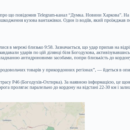
про що повідомив Telegram-канал “Думка. Новини Харкова”. На 
ошкодження кузова вантажівки. Один із водіїв, який проїжджав п
ися в мережі близько 9:58. Зазначається, що удар припав на відр
завдавали ударів по цій ділянці біля Богодухова, активізувавшис
обладнаною антидроновими засобами, попри близькість до кордону
одовольчих товарів у прикордонних регіонах”, — йдеться в опис
и трасу Р46 (Богодухів-Охтирка). За наявною інформацією, це що
Дорога пролягає паралельно до кордону на відстані 22-30 км і з