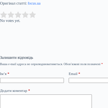
Оригінал статті:
focus.ua
Submit Rating
Rate this item:
No votes yet.
Залишити відповідь
Ваша e-mail адреса не оприлюднюватиметься.
Обов’язкові поля позначені
*
Ім’я
*
Email
*
Додати коментар
*