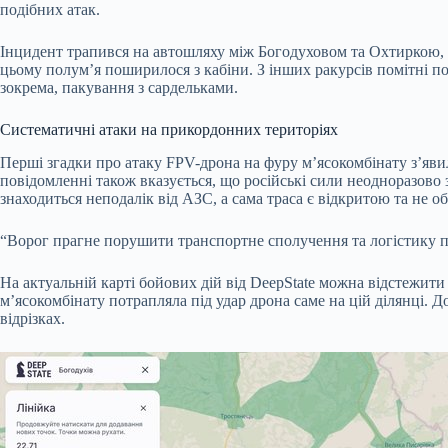
подібних атак.
Інцидент трапився на автошляху між Богодуховом та Охтиркою, 
цьому полум’я поширилося з кабіни. З інших ракурсів помітні п
зокрема, пакування з сардельками.
Систематичні атаки на прикордонних територіях
Перші згадки про атаку FPV-дрона на фуру м’ясокомбінату з’явил
повідомленні також вказується, що російські сили неодноразово 
знаходиться неподалік від АЗС, а сама траса є відкритою та не 
“Ворог прагне порушити транспортне сполучення та логістику пр
На актуальній карті бойових дій від DeepState можна відстежит
м’ясокомбінату потрапляла під удар дрона саме на цій ділянці. 
відрізках.