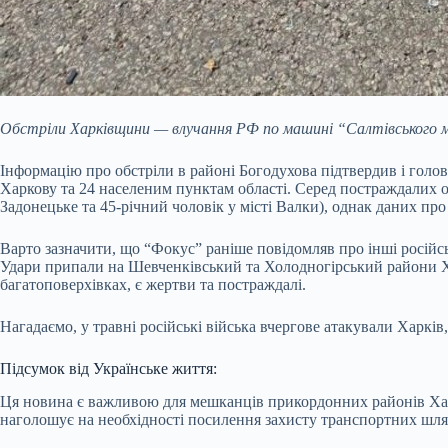
Обстріли Харківщини — влучання РФ по машині “Салтівського м
Інформацію про обстріли в районі Богодухова підтвердив і голова
Харкову та 24 населеним пунктам області. Серед постраждалих об
Задонецьке та 45-річний чоловік у місті Валки), однак даних про
Варто зазначити, що “Фокус” раніше повідомляв про інші російськ
Удари припали на Шевченківський та Холодногірський райони Ха
багатоповерхівках, є жертви та постраждалі.
Нагадаємо, у травні російські війська вчергове атакували Харків
Підсумок від Українське життя:
Ця новина є важливою для мешканців прикордонних районів Харк
наголошує на необхідності посилення захисту транспортних шля