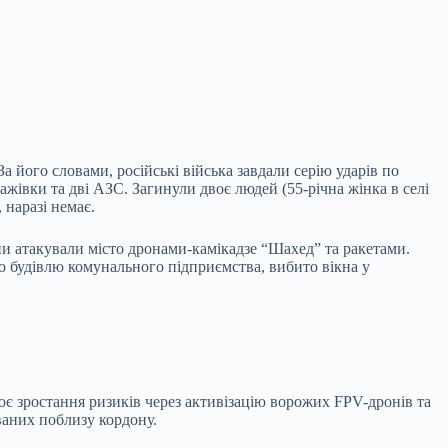
а його словами, російські війська завдали серію ударів по
жівки та дві АЗС. Загинули двоє людей (55-річна жінка в селі
 наразі немає.
яни атакували місто дронами-камікадзе “Шахед” та ракетами.
 будівлю комунального підприємства, вибито вікна у
є зростання ризиків через активізацію ворожих FPV-дронів та
ваних поблизу кордону.