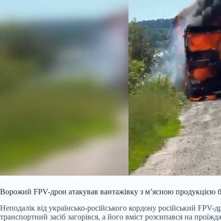
Ворожий FPV-дрон атакував вантажівку з м’ясною продукцією б
Неподалік від українсько-російського кордону російський FPV-д
транспортний засіб загорівся, а його вміст розсипався на проїжд