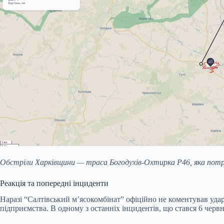
Обстріли Харківщини — траса Богодухів-Охтирка Р46, яка потр
Реакція та попередні інциденти
Наразі “Салтівський м’ясокомбінат” офіційно не коментував уда
підприємства. В одному з останніх інцидентів, що стався 6 червн