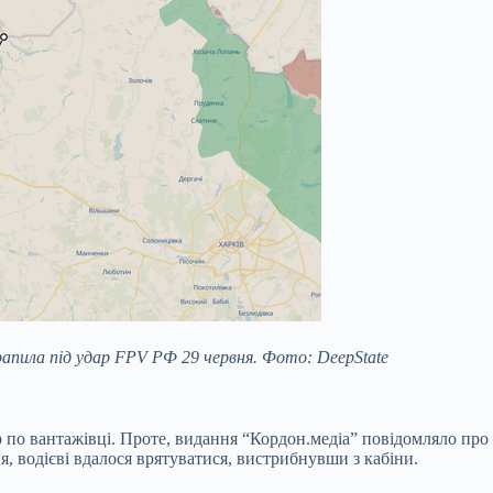
апила під удар FPV РФ 29 червня. Фото: DeepState
р по вантажівці. Проте, видання “Кордон.медіа” повідомляло про
я, водієві вдалося врятуватися, вистрибнувши з кабіни.