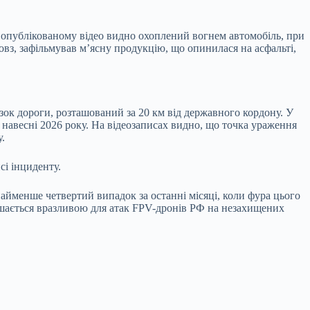
опублікованому відео видно охоплений вогнем автомобіль, при
овз, зафільмував м’ясну продукцію, що опинилася на асфальті,
ізок дороги, розташований за 20 км від державного кордону. У
ь навесні 2026 року. На відеозаписах видно, що точка ураження
.
і інциденту.
найменше четвертий випадок за останні місяці, коли фура цього
алишається вразливою для атак FPV-дронів РФ на незахищених