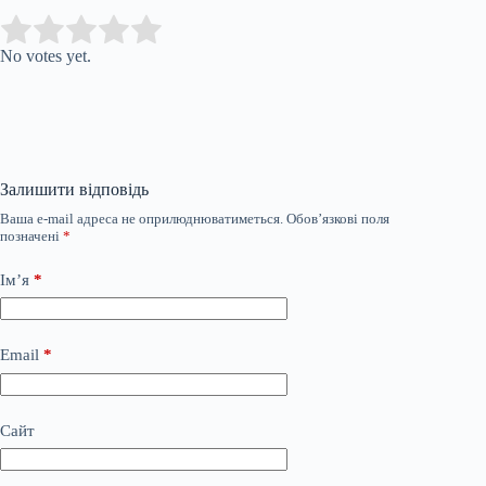
Submit Rating
Rate this item:
No votes yet.
Залишити відповідь
Ваша e-mail адреса не оприлюднюватиметься.
Обов’язкові поля
позначені
*
Ім’я
*
Email
*
Сайт