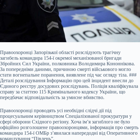
Правоохоронці Запорізької області розслідують трагічну
загибель командира 154-ї окремої механізованої бригади
Збройних Сил України, полковника Володимира Кононнікова.
За попередніми даними, причиною смерті військового могло
стати вогнепальне поранення, виявлене під час огляду тіла. ###
Деталі розслідування Інформацію про цей інцидент внесли до
Єдиного реєстру досудових розслідувань. Поліція кваліфікувала
справу за статтею 115 Кримінального кодексу України, що
передбачає відповідальність за умисне вбивство.
Правоохоронці проводять усі необхідні слідчі дії під
процесуальним керівництвом Спеціалізованої прокуратури у
сфері оборони Східного регіону. Хоча ім’я загиблого не було
офіційно розголошене правоохоронцями, інформація про смерть
командира 154-ї ОМБр з’явилася напередодні від Оперативного
командування “Південь”.