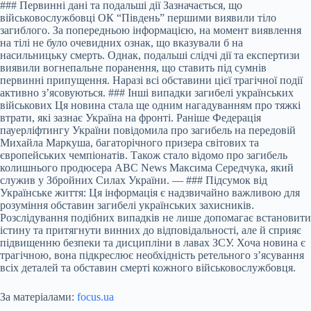
### Первинні дані та подальші дії Зазначається, що
військовослужбовці ОК “Південь” першими виявили тіло
загиблого. За попередньою інформацією, на момент виявлення
на тілі не було очевидних ознак, що вказували б на
насильницьку смерть. Однак, подальші слідчі дії та експертизи
виявили вогнепальне поранення, що ставить під сумнів
первинні припущення. Наразі всі обставини цієї трагічної події
активно з’ясовуються. ### Інші випадки загибелі українських
військових Ця новина стала ще одним нагадуванням про тяжкі
втрати, які зазнає Україна на фронті. Раніше Федерація
пауерліфтингу України повідомила про загибель на передовій
Михайла Маркуша, багаторічного призера світових та
європейських чемпіонатів. Також стало відомо про загибель
колишнього продюсера ABC News Максима Середчука, який
служив у Збройних Силах України. — ### Підсумок від
Українське життя: Ця інформація є надзвичайно важливою для
розуміння обставин загибелі українських захисників.
Розслідування подібних випадків не лише допомагає встановити
істину та притягнути винних до відповідальності, але й сприяє
підвищенню безпеки та дисципліни в лавах ЗСУ. Хоча новина є
трагічною, вона підкреслює необхідність ретельного з’ясування
всіх деталей та обставин смерті кожного військовослужбовця.
За матеріалами:
focus.ua