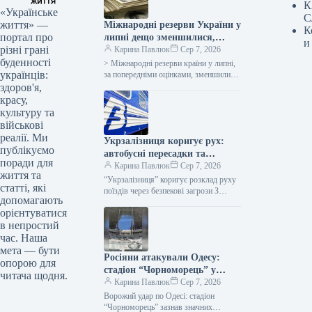
К
«Українське
С
життя» —
Міжнародні резерви України у
К
портал про
липні дещо зменшилися,
и
різні грані
сягнувши 51,2 мільярда
Карина Павлюк
Сер 7, 2026
буденності
доларів.
> Міжнародні резерви країни у липні,
українців:
за попередніми оцінками, зменшилися
на $70,4 мільйона, або на
здоров'я,
красу,
культуру та
військові
реалії. Ми
Укрзалізниця коригує рух:
публікуємо
автобусні пересадки та
поради для
затримки поїздів — що
Карина Павлюк
Сер 7, 2026
життя та
сталося
“Укрзалізниця” коригує розклад руху
статті, які
поїздів через безпекові загрози З
допомагають
огляду на зростання безпекових
орієнтуватися
ризиків на території
в непростий
Дніпропетровщини, Харківщини та
Запорізького…
час. Наша
мета — бути
Росіяни атакували Одесу:
опорою для
стадіон “Чорноморець” у
читача щодня.
центрі міста під ударом
Карина Павлюк
Сер 7, 2026
Ворожий удар по Одесі: стадіон
“Чорноморець” зазнав значних