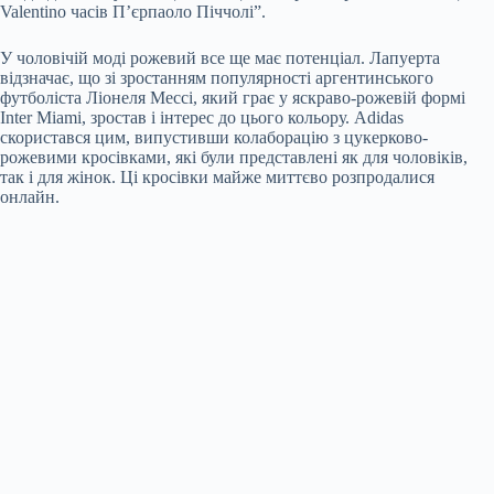
Valentino часів П’єрпаоло Піччолі”.
У чоловічій моді рожевий все ще має потенціал. Лапуерта
відзначає, що зі зростанням популярності аргентинського
футболіста Ліонеля Мессі, який грає у яскраво-рожевій формі
Inter Miami, зростав і інтерес до цього кольору. Adidas
скористався цим, випустивши колаборацію з цукерково-
рожевими кросівками, які були представлені як для чоловіків,
так і для жінок. Ці кросівки майже миттєво розпродалися
онлайн.