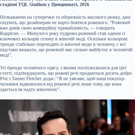
стадіоні TQL Stadium у Цинциннаті, 2026
Незважаючи на суперечки та обережність масового ринку, дані
свідчать, що дизайнерам не варто боятися рожевого. “Рожевий
вже довів свою комерційну привабливість, — говорить
Корріган. — Минулого року пудрово-рожевий став одним із
ключових кольорів сезону в жіночій моді. Оскільки кольорові
тренди стабільно переходять із жіночої моди в чоловічу, є всі
підстави вважати, що рожевий має сильне майбутнє в чоловічій
моді”.
Усі бренди чоловічого одягу, з якими поспілкувалися для цієї
статті, підтверджують, що рожеві речі продаються досить добре.
Річі з Tanner Fletcher додає: “Я не уявляю, щоб наші покупці-
чоловіки відмовилися від рожевої речі лише тому, що вона
здається їм надто жіночною”.