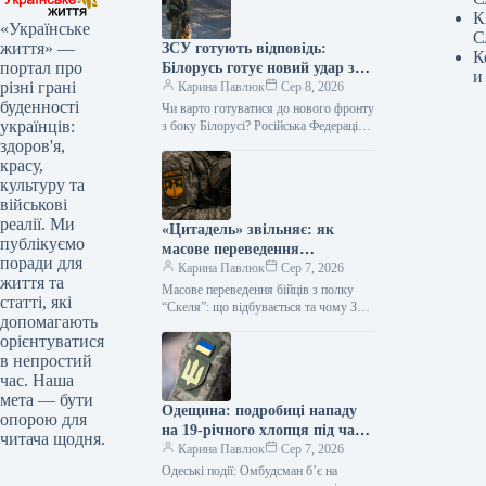
К
«Українське
С
життя» —
ЗСУ готують відповідь:
К
портал про
Білорусь готує новий удар з
и
різні грані
Чернігівщини?
Карина Павлюк
Сер 8, 2026
буденності
Чи варто готуватися до нового фронту
українців:
з боку Білорусі? Російська Федерація
може вдатися до відкриття нового
здоров'я,
напрямку наступу, використовуючи
красу,
територію…
культуру та
військові
реалії. Ми
«Цитадель» звільняє: як
публікуємо
масове переведення
поради для
військових змінює фронт
Карина Павлюк
Сер 7, 2026
життя та
Масове переведення бійців з полку
статті, які
“Скеля”: що відбувається та чому З
допомагають
425-го окремого штурмового полку
орієнтуватися
“Скеля” розпочато переведення
в непростий
військовослужбовців до…
час. Наша
мета — бути
Одещина: подробиці нападу
опорою для
на 19-річного хлопця під час
читача щодня.
мобілізації, омбудсмен
Карина Павлюк
Сер 7, 2026
Лубінець реагує
Одеські події: Омбудсман б’є на