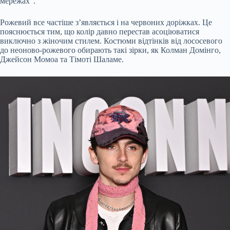
мережах”.
Рожевий все частіше з’являється і на червоних доріжках. Це
пояснюється тим, що колір давно перестав асоціюватися
виключно з жіночим стилем. Костюми відтінків від лососевого
до неоново-рожевого обирають такі зірки, як Колман Домінго,
Джейсон Момоа та Тімоті Шаламе.