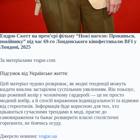
Ендрю Скотт на прем’єрі фільму “Ножі наголо: Прокинься,
покійнику” під час 69-го Лондонського кінофестивалю BFI у
Лондоні, 2025
За матеріалами vogue.com
Підсумок від Українське життя:
Цей матеріал чудово розкриває, як модні тенденції можуть
кидати виклик застарілим суспільним уявленням. Він показує,
що рожевий колір у чоловічому гардеробі — це не просто
модний вибір, а й спосіб вираження індивідуальності та відмови
від стереотипів. Інформація буде корисною для тих, хто
цікавиться сучасними трендами в моді, прагне до
самовираження та бажає розширити власні стилістичні
горизонти, не боячись осуду.
Джерело новини:
vogue.ua