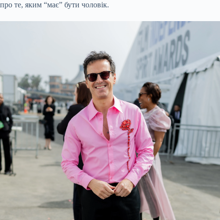
про те, яким “має” бути чоловік.