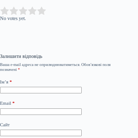
Submit Rating
Rate this item:
No votes yet.
Залишити відповідь
Ваша e-mail адреса не оприлюднюватиметься.
Обов’язкові поля
позначені
*
Ім’я
*
Email
*
Сайт