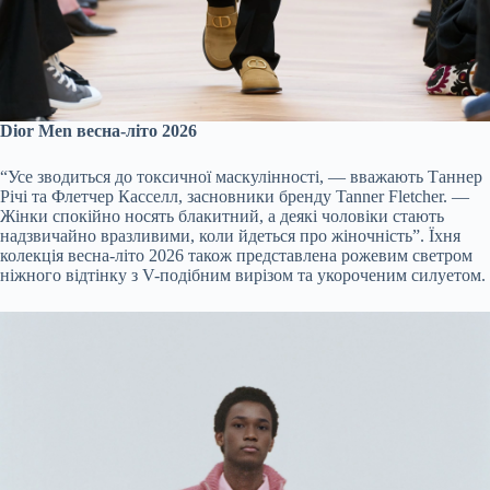
Dior Men весна-літо 2026
“Усе зводиться до токсичної маскулінності, — вважають Таннер
Річі та Флетчер Касселл, засновники бренду Tanner Fletcher. —
Жінки спокійно носять блакитний, а деякі чоловіки стають
надзвичайно вразливими, коли йдеться про жіночність”. Їхня
колекція весна-літо 2026 також представлена рожевим светром
ніжного відтінку з V-подібним вирізом та укороченим силуетом.