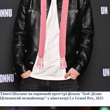
Тімоті Шаламе на паризькій прем’єрі фільму “Боб Ділан:
Цілковитий незнайомець” у кінотеатрі Le Grand Rex, 2025