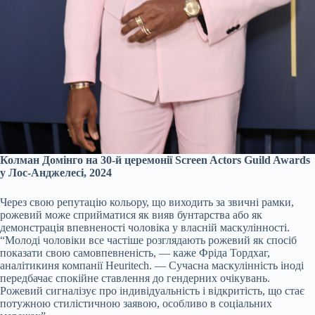
Колман Домінго на 30-й церемонії Screen Actors Guild Awards
у Лос-Анджелесі, 2024
Через свою репутацію кольору, що виходить за звичні рамки,
рожевий може сприйматися як вияв бунтарства або як
демонстрація впевненості чоловіка у власній маскулінності.
“Молоді чоловіки все частіше розглядають рожевий як спосіб
показати свою самовпевненість, — каже Фріда Тордхаг,
аналітикиня компанії Heuritech. — Сучасна маскулінність іноді
передбачає спокійне ставлення до гендерних очікувань.
Рожевий сигналізує про індивідуальність і відкритість, що стає
потужною стилістичною заявою, особливо в соціальних