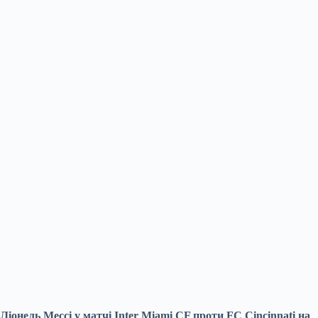
Ліонель Мессі у матчі Inter Miami CF проти FC Cincinnati на