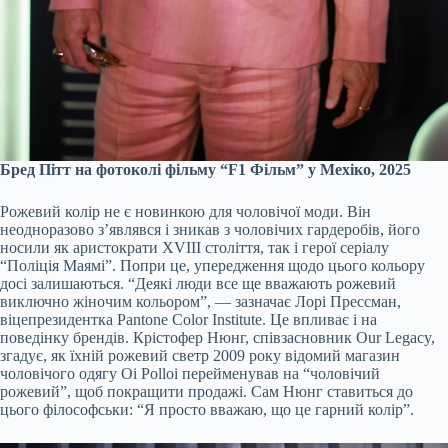
Бред Пітт на фотоколі фільму “F1 Фільм” у Мехіко, 2025
Рожевий колір не є новинкою для чоловічої моди. Він
неодноразово з’являвся і зникав з чоловічих гардеробів, його
носили як аристократи XVIII століття, так і герої серіалу
“Поліція Маямі”. Попри це, упередження щодо цього кольору
досі залишаються. “Деякі люди все ще вважають рожевий
виключно жіночим кольором”, — зазначає Лорі Прессман,
віцепрезидентка Pantone Color Institute. Це впливає і на
поведінку брендів. Крістофер Нюнг, співзасновник Our Legacy,
згадує, як їхній рожевий светр 2009 року відомий магазин
чоловічого одягу Oi Polloi перейменував на “чоловічий
рожевий”, щоб покращити продажі. Сам Нюнг ставиться до
цього філософськи: “Я просто вважаю, що це гарний колір”.