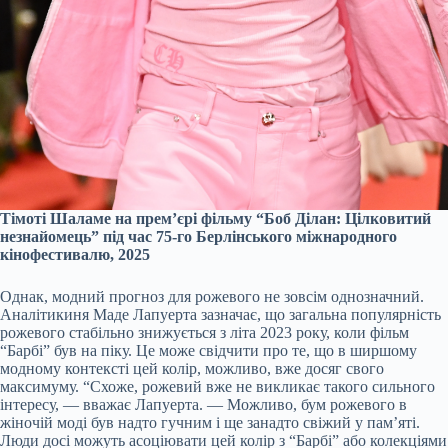
Тімоті Шаламе на прем’єрі фільму “Боб Ділан: Цілковитий
незнайомець” під час 75-го Берлінського міжнародного
кінофестивалю, 2025
Однак, модний прогноз для рожевого не зовсім однозначний.
Аналітикиня Маде Лапуерта зазначає, що загальна популярність
рожевого стабільно знижується з літа 2023 року, коли фільм
“Барбі” був на піку. Це може свідчити про те, що в ширшому
модному контексті цей колір, можливо, вже досяг свого
максимуму. “Схоже, рожевий вже не викликає такого сильного
інтересу, — вважає Лапуерта. — Можливо, бум рожевого в
жіночій моді був надто гучним і ще занадто свіжий у пам’яті.
Люди досі можуть асоціювати цей колір з “Барбі” або колекціями