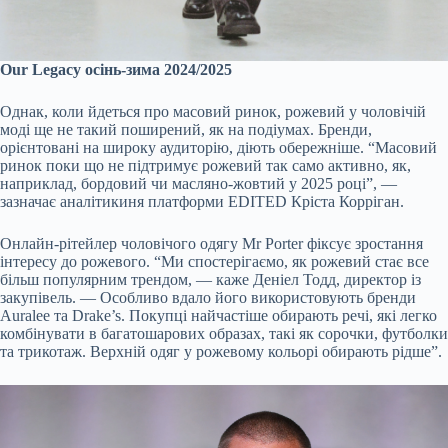
Our Legacy осінь-зима 2024/2025
Однак, коли йдеться про масовий ринок, рожевий у чоловічій
моді ще не такий поширений, як на подіумах. Бренди,
орієнтовані на широку аудиторію, діють обережніше. “Масовий
ринок поки що не підтримує рожевий так само активно, як,
наприклад, бордовий чи масляно-жовтий у 2025 році”, —
зазначає аналітикиня платформи EDITED Кріста Корріган.
Онлайн-рітейлер чоловічого одягу Mr Porter фіксує зростання
інтересу до рожевого. “Ми спостерігаємо, як рожевий стає все
більш популярним трендом, — каже Деніел Тодд, директор із
закупівель. — Особливо вдало його використовують бренди
Auralee та Drake’s. Покупці найчастіше обирають речі, які легко
комбінувати в багатошарових образах, такі як сорочки, футболки
та трикотаж. Верхній одяг у рожевому кольорі обирають рідше”.