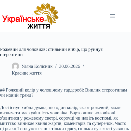
Перейти
до
вмісту
Рожевий для чоловіків: стильний вибір, що руйнує
стереотипи
Уляна Колісник
30.06.2026
Красиве життя
## Рожевий колір у чоловічому гардеробі: Виклик стереотипам
чи новий тренд?
Досі існує хибна думка, що один колір, як-от рожевий, може
визначати маскулінність чоловіка. Варто лише чоловікові
з’явитися у рожевому светрі, сорочці чи навіть костюмі, як
миттєво виникає хвиля жартів, коментарів та суперечок. Часто
ці реакції стосуються не стільки одягу, скільки вузькості уявлень