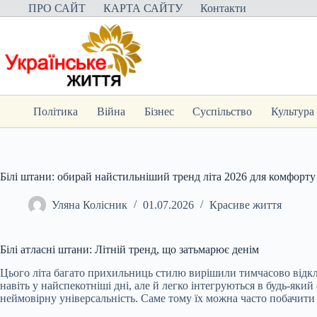
Перейти
ПРО САЙТ
КАРТА САЙТУ
Контакти
до
вмісту
Політика
Війна
Бізнес
Суспільство
Культура
Білі штани: обирай найстильніший тренд літа 2026 для комфорту
Уляна Колісник
01.07.2026
Красиве життя
Білі атласні штани: Літній тренд, що затьмарює денім
Цього літа багато прихильниць стилю вирішили тимчасово відкл
навіть у найспекотніші дні, але й легко інтегруються в будь-який
неймовірну універсальність. Саме тому їх можна часто побачити