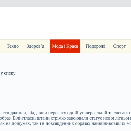
Техно
Здоров’я
Мода і Краса
Подорожі
Спорт
 у спеку
асти джинси, віддавши перевагу одній універсальній та елегант
 образ. Білі атласні штани стрімко завоювали статус нової літньо
 як на подіумах, так і в повсякденних образах найвпливовіших м