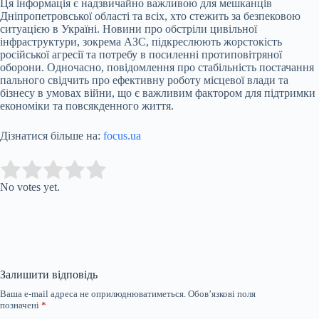
Ця інформація є надзвичайно важливою для мешканців
Дніпропетровської області та всіх, хто стежить за безпековою
ситуацією в Україні. Новини про обстріли цивільної
інфраструктури, зокрема АЗС, підкреслюють жорстокість
російської агресії та потребу в посиленні протиповітряної
оборони. Одночасно, повідомлення про стабільність постачання
пального свідчить про ефективну роботу місцевої влади та
бізнесу в умовах війни, що є важливим фактором для підтримки
економіки та повсякденного життя.
Дізнатися більше на:
focus.ua
Submit Rating
Rate this item:
No votes yet.
Залишити відповідь
Ваша e-mail адреса не оприлюднюватиметься.
Обов’язкові поля
позначені
*