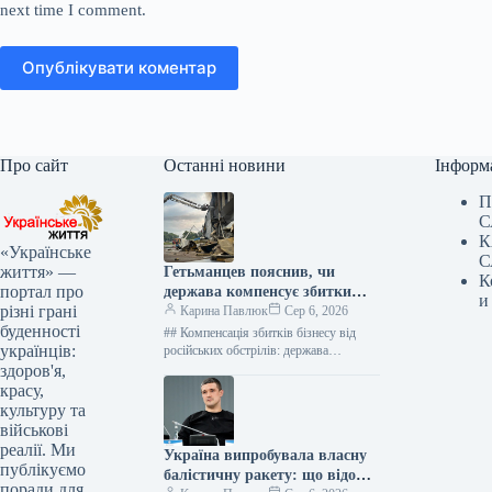
next time I comment.
Опублікувати коментар
Про сайт
Останні новини
Інформ
П
С
К
«Українське
С
життя» —
Гетьманцев пояснив, чи
К
портал про
держава компенсує збитки
и
різні грані
бізнесам від ударів РФ
Карина Павлюк
Сер 6, 2026
буденності
## Компенсація збитків бізнесу від
українців:
російських обстрілів: держава
чекатиме на репарації Держава наразі
здоров'я,
не має фінансових ресурсів для
красу,
прямого відшкодування…
культуру та
військові
реалії. Ми
Україна випробувала власну
публікуємо
балістичну ракету: що відомо
поради для