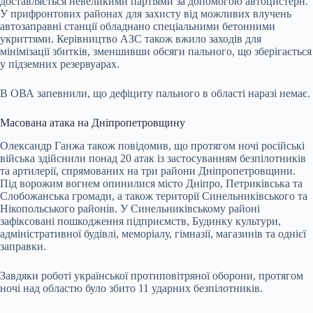
доставляється невеликими партіями за допомогою автоцистерн.
У прифронтових районах для захисту від можливих влучень
автозаправні станції обладнано спеціальними бетонними
укриттями. Керівництво АЗС також вжило заходів для
мінімізації збитків, зменшивши обсяги пального, що зберігається
у підземних резервуарах.
В ОВА запевнили, що дефіциту пального в області наразі немає.
Масована атака на Дніпропетровщину
Олександр Ганжа також повідомив, що протягом ночі російські
війська здійснили понад 20 атак із застосуванням безпілотників
та артилерії, спрямованих на три райони Дніпропетровщини.
Під ворожим вогнем опинилися місто Дніпро, Петриківська та
Слобожанська громади, а також території Синельниківського та
Нікопольського районів. У Синельниківському районі
зафіксовані пошкодження підприємств, Будинку культури,
адміністративної будівлі, меморіалу, гімназії, магазинів та однієї
заправки.
Завдяки роботі української протиповітряної оборони, протягом
ночі над областю було збито 11 ударних безпілотників.