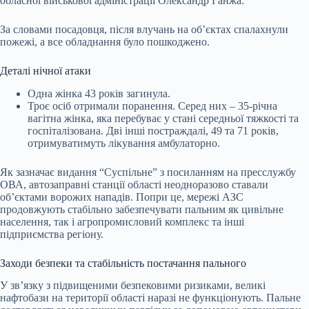
обласної військової адміністрації Олександр Ганжа.
За словами посадовця, після влучань на об’єктах спалахнули
пожежі, а все обладнання було пошкоджено.
Деталі нічної атаки
Одна жінка 43 років загинула.
Троє осіб отримали поранення. Серед них – 35-річна
вагітна жінка, яка перебуває у стані середньої тяжкості та
госпіталізована. Дві інші постраждалі, 49 та 71 років,
отримуватимуть лікування амбулаторно.
Як зазначає видання “Суспільне” з посиланням на пресслужбу
ОВА, автозаправні станції області неодноразово ставали
об’єктами ворожих нападів. Попри це, мережі АЗС
продовжують стабільно забезпечувати пальним як цивільне
населення, так і агропромисловий комплекс та інші
підприємства регіону.
Заходи безпеки та стабільність постачання пального
У зв’язку з підвищеними безпековими ризиками, великі
нафтобази на території області наразі не функціонують. Пальне