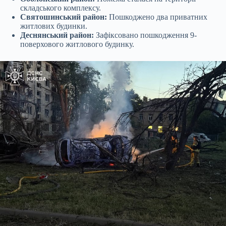
складського комплексу.
Святошинський район:
Пошкоджено два приватних
житлових будинки.
Деснянський район:
Зафіксовано пошкодження 9-
поверхового житлового будинку.