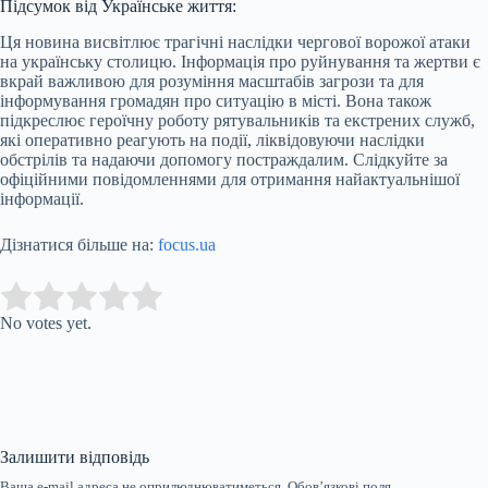
Підсумок від Українське життя:
Ця новина висвітлює трагічні наслідки чергової ворожої атаки
на українську столицю. Інформація про руйнування та жертви є
вкрай важливою для розуміння масштабів загрози та для
інформування громадян про ситуацію в місті. Вона також
підкреслює героїчну роботу рятувальників та екстрених служб,
які оперативно реагують на події, ліквідовуючи наслідки
обстрілів та надаючи допомогу постраждалим. Слідкуйте за
офіційними повідомленнями для отримання найактуальнішої
інформації.
Дізнатися більше на:
focus.ua
Submit Rating
Rate this item:
No votes yet.
Залишити відповідь
Ваша e-mail адреса не оприлюднюватиметься.
Обов’язкові поля