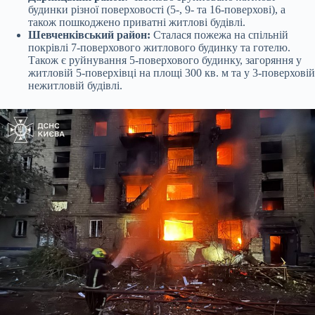
будинки різної поверховості (5-, 9- та 16-поверхові), а
також пошкоджено приватні житлові будівлі.
Шевченківський район:
Сталася пожежа на спільній
покрівлі 7-поверхового житлового будинку та готелю.
Також є руйнування 5-поверхового будинку, загоряння у
житловій 5-поверхівці на площі 300 кв. м та у 3-поверховій
нежитловій будівлі.