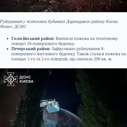
Руйнування у житлових будинках Дарницького району Києва.
Фото: ДСНС
Голосіївський район:
Виникла пожежа на технічному
поверсі 16-поверхового будинку.
Печерський район:
Зафіксовано руйнування 9-
поверхового житлового будинку. Також сталася пожежа на
площах 1-го та 2-го поверхів, що охопила 200 кв. м.