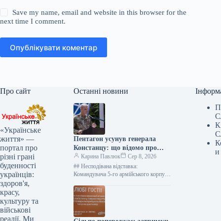
Save my name, email and website in this browser for the
next time I comment.
Опублікувати коментар
Про сайт
Останні новини
Інформ
П
С
К
«Українське
С
життя» —
Пентагон усунув генерала
К
портал про
Констанцу: що відомо про
и
різні грані
рішення щодо військової
Карина Павлюк
Сер 8, 2026
буденності
допомоги Україні
## Несподівана відставка:
українців:
Командувача 5-го армійського корпусу
США Чарльза Костанцу усунули від
здоров'я,
виконання обов’язків ### Термінове
красу,
звільнення високопосадовця
культуру та
Міністерство оборони…
військові
реалії. Ми