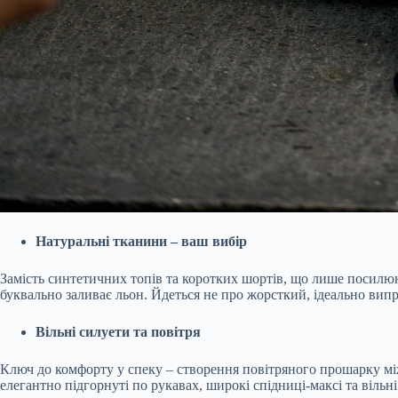
Натуральні тканини – ваш вибір
Замість синтетичних топів та коротких шортів, що лише посилюют
буквально заливає льон. Йдеться не про жорсткий, ідеально випр
Вільні силуети та повітря
Ключ до комфорту у спеку – створення повітряного прошарку мі
елегантно підгорнуті по рукавах, широкі спідниці-максі та вільн