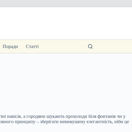
Поради
Статті
ні навісів, а городяни шукають прохолоди біля фонтанів чи у
овного принципу – зберігати невимушену елегантність, ніби це