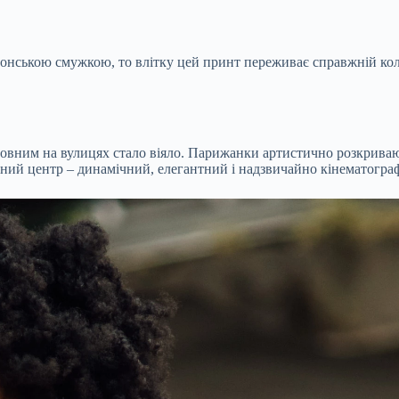
нською смужкою, то влітку цей принт переживає справжній коль
ловним на вулицях стало віяло. Парижанки артистично розкривают
ьний центр – динамічний, елегантний і надзвичайно кінематогра