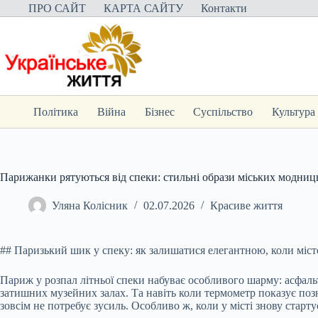
Перейти
ПРО САЙТ
КАРТА САЙТУ
Контакти
до
вмісту
Політика
Війна
Бізнес
Суспільство
Культура
Парижанки рятуються від спеки: стильні образи міських модниц
Уляна Колісник
02.07.2026
Красиве життя
## Паризький шик у спеку: як залишатися елегантною, коли міст
Париж у розпал літньої спеки набуває особливого шарму: асфальт
затишних музейних залах. Та навіть коли термометр показує по
зовсім не потребує зусиль. Особливо ж, коли у місті знову старту