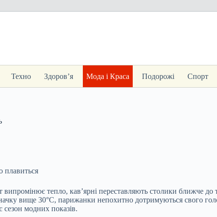
Техно
Здоров’я
Мода і Краса
Подорожі
Спорт
ь
о плавиться
 випромінює тепло, кав’ярні переставляють столики ближче до ті
значку вище 30°C, парижанки непохитно дотримуються свого гол
є сезон модних показів.