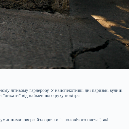
ому літньому гардеробу. У найспекотніші дні паризькі вулиці
н “дихати” від найменшого руху повітря.
уминними: оверсайз-сорочки “з чоловічого плеча”, які