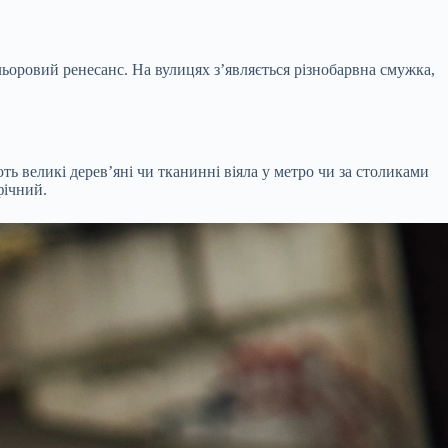
оровий ренесанс. На вулицях з’являється різнобарвна смужка,
ь великі дерев’яні чи тканинні віяла у метро чи за столиками
фічний.