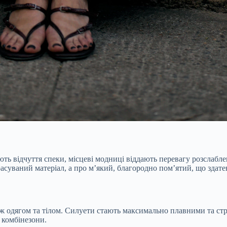
ь відчуття спеки, місцеві модниці віддають перевагу розслаблен
асуваний матеріал, а про м’який, благородно пом’ятий, що здате
ж одягом та тілом. Силуети стають максимально плавними та стр
і комбінезони.