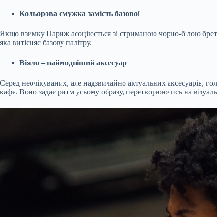
Кольорова смужка замість базової
Якщо взимку Париж асоціюється зі стриманою чорно-білою брето
яка витісняє базову палітру.
Віяло – наймодніший аксесуар
Серед неочікуваних, але надзвичайно актуальних аксесуарів, го
кафе. Воно задає ритм усьому образу, перетворюючись на візуал