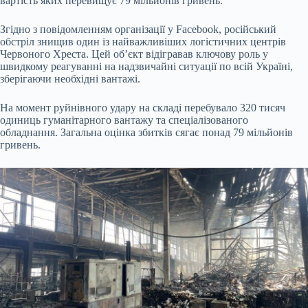
вартість яких перевищує 79 мільйонів гривень.
Згідно з повідомленням організації у Facebook, російський
обстріл знищив один із найважливіших логістичних центрів
Червоного Хреста. Цей об’єкт відігравав ключову роль у
швидкому реагуванні на надзвичайні ситуації по всій Україні,
зберігаючи необхідні вантажі.
На момент руйнівного удару на складі перебувало 320 тисяч
одиниць гуманітарного вантажу та спеціалізованого
обладнання. Загальна оцінка збитків сягає понад 79 мільйонів
гривень.