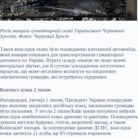
Росія знищила гуманітарний склад Українського Червоного
Хреста. Фото: Червоний Хрест
Також внаслідок атаки було пошкоджено вантажний автомобіль,
який використовувався для транспортування гуманітарної
допомоги по Україні. Втрата складу означає не лише значні
матеріальні збитки, але й суттєве ускладнення логістичних
процесів, що може негативно вплинути на оперативне
забезпечення громадян, які потребують підтримки.
Контекст атаки 2 липня
Напередодні, увечері 1 липня, Президент України попереджав
про можливу масштабну російську атаку, закликаючи громадян
бути пильними. У ніч на 2 липня Київ зазнав потужних вибухів
внаслідок комбінованої атаки дронами та ракетами. Пошкоджень
зазнали житлові будинки, готель, медичний заклад, а також
Київський зоопарк. За попередніми даними ДСНС, внаслідок
атаки загинула 21 особа, ще 85 отримали поранення.