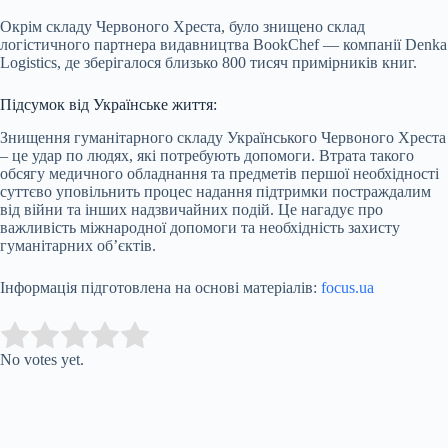
Окрім складу Червоного Хреста, було знищено склад
логістичного партнера видавництва BookChef — компанії Denka
Logistics, де зберігалося близько 800 тисяч примірників книг.
Підсумок від Українське життя:
Знищення гуманітарного складу Українського Червоного Хреста
– це удар по людях, які потребують допомоги. Втрата такого
обсягу медичного обладнання та предметів першої необхідності
суттєво уповільнить процес надання підтримки постраждалим
від війни та інших надзвичайних подій. Це нагадує про
важливість міжнародної допомоги та необхідність захисту
гуманітарних об’єктів.
Інформація підготовлена на основі матеріалів:
focus.ua
Submit Rating
Rate this item:
No votes yet.