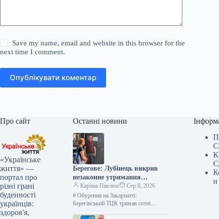
Save my name, email and website in this browser for the
next time I comment.
Опублікувати коментар
Про сайт
Останні новини
Інформ
П
С
К
«Українське
С
життя» —
Берегове: Лубінець викрив
К
портал про
незаконне утримання
и
різні грані
чоловіків з відстрочкою у
Карина Павлюк
Сер 8, 2026
буденності
ТЦК
# Обурення на Закарпатті:
українців:
Берегівський ТЦК тримав сотні
чоловіків у заручниках, позбавляючи
здоров'я,