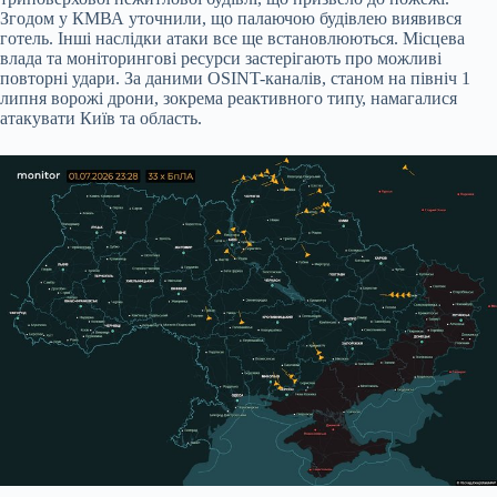
Згодом у КМВА уточнили, що палаючою будівлею виявився
готель. Інші наслідки атаки все ще встановлюються. Місцева
влада та моніторингові ресурси застерігають про можливі
повторні удари. За даними OSINT-каналів, станом на північ 1
липня ворожі дрони, зокрема реактивного типу, намагалися
атакувати Київ та область.