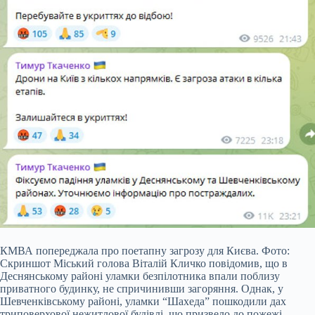
КМВА попереджала про поетапну загрозу для Києва. Фото:
Скриншот Міський голова Віталій Кличко повідомив, що в
Деснянському районі уламки безпілотника впали поблизу
приватного будинку, не спричинивши загоряння. Однак, у
Шевченківському районі, уламки “Шахеда” пошкодили дах
триповерхової нежитлової будівлі, що призвело до пожежі.