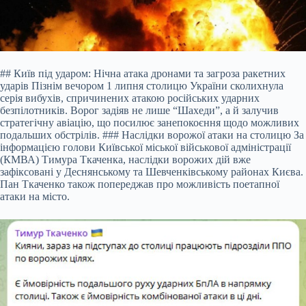
## Київ під ударом: Нічна атака дронами та загроза ракетних
ударів Пізнім вечором 1 липня столицю України сколихнула
серія вибухів, спричинених атакою російських ударних
безпілотників. Ворог задіяв не лише “Шахеди”, а й залучив
стратегічну авіацію, що посилює занепокоєння щодо можливих
подальших обстрілів. ### Наслідки ворожої атаки на столицю За
інформацією голови Київської міської військової адміністрації
(КМВА) Тимура Ткаченка, наслідки ворожих дій вже
зафіксовані у Деснянському та Шевченківському районах Києва.
Пан Ткаченко також попереджав про можливість поетапної
атаки на місто.