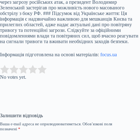
через загрозу російських атак, а президент Володимир
Зеленський застерігав про можливість нового масованого
обстрілу з боку РФ. ### Підсумок від Українське життя: Ця
інформація є надзвичайно важливою для мешканців Києва та
прилеглих областей, адже надає актуальні дані про повітряну
тривогу та потенційні загрози. Слідкуйте за офіційними
повідомленнями влади та повітряних сил, щоб вчасно реагувати
на сигнали тривоги та вживати необхідних заходів безпеки.
Інформація підготовлена на основі матеріалів:
focus.ua
Submit Rating
Rate this item:
No votes yet.
Залишити відповідь
Ваша e-mail адреса не оприлюднюватиметься.
Обов’язкові поля
позначені
*