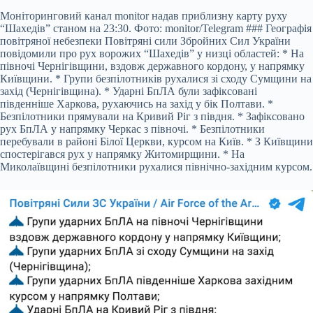
Моніторинговий канал monitor надав приблизну карту руху
“Шахедів” станом на 23:30. Фото: monitor/Telegram ### Географія
повітряної небезпеки Повітряні сили Збройних Сил України
повідомили про рух ворожих “Шахедів” у низці областей: * На
півночі Чернігівщини, вздовж державного кордону, у напрямку
Київщини. * Групи безпілотників рухалися зі сходу Сумщини на
захід (Чернігівщина). * Ударні БпЛА були зафіксовані
південніше Харкова, рухаючись на захід у бік Полтави. *
Безпілотники прямували на Кривий Ріг з півдня. * Зафіксовано
рух БпЛА у напрямку Черкас з півночі. * Безпілотники
перебували в районі Білої Церкви, курсом на Київ. * З Київщини
спостерігався рух у напрямку Житомирщини. * На
Миколаївщині безпілотники рухалися північно-західним курсом.