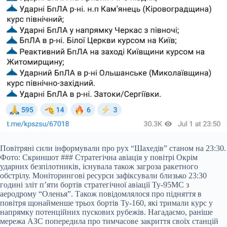
Повітряні сили інформували про рух “Шахедів” станом на 23:30.
Фото: Скриншот ### Стратегічна авіація у повітрі Окрім
ударних безпілотників, існувала також загроза ракетного
обстрілу. Моніторингові ресурси зафіксували близько 23:30
годині зліт п’яти бортів стратегічної авіації Ту-95МС з
аеродрому “Оленья”. Також повідомлялося про підняття в
повітря щонайменше трьох бортів Ту-160, які тримали курс у
напрямку потенційних пускових рубежів. Нагадаємо, раніше
мережа АЗС попередила про тимчасове закриття своїх станцій