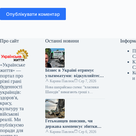
Опублікувати коментар
Про сайт
Останні новини
Інформ
П
С
К
«Українське
С
життя» —
Бізнес в Україні отримує
К
портал про
ультиматуми: відкупляйтеся
и
різні грані
від атак або втратите все
Карина Павлюк
Сер 7, 2026
буденності
Нова шахрайська схема: “власники
українців:
Шахедів” вимагають гроші з
українського бізнесу Українські
здоров'я,
підприємці стали об’єктами нової
красу,
схеми вимагання. Анонімні звернення,
культуру та
що…
військові
реалії. Ми
Гетьманцев пояснив, чи
публікуємо
держава компенсує збитки
поради для
бізнесам від ударів РФ
Карина Павлюк
Сер 6, 2026
життя та