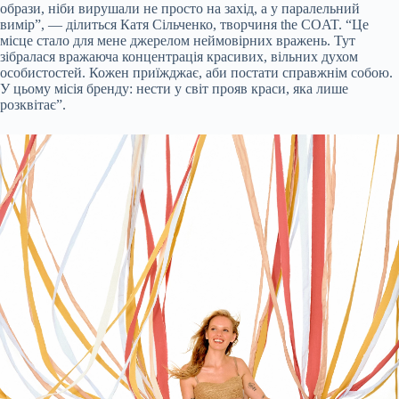
образи, ніби вирушали не просто на захід, а у паралельний
вимір”, — ділиться Катя Сільченко, творчиня the COAT. “Це
місце стало для мене джерелом неймовірних вражень. Тут
зібралася вражаюча концентрація красивих, вільних духом
особистостей. Кожен приїжджає, аби постати справжнім собою.
У цьому місія бренду: нести у світ прояв краси, яка лише
розквітає”.