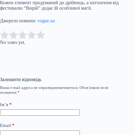
Кожен елемент продуманий до дрібниць, а натхнення від
фестивалю “Вирій” додає їй особливої магії.
Джерело новини:
vogue.ua
Submit Rating
Rate this item:
No votes yet.
Залишити відповідь
Ваша e-mail адреса не оприлюднюватиметься.
Обов’язкові поля
позначені
*
Ім’я
*
Email
*