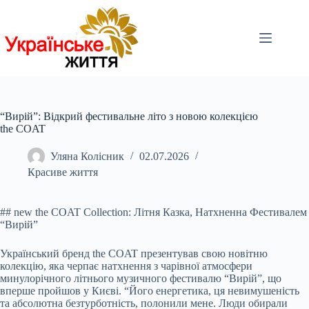
Перейти
до
вмісту
“Вирій”: Відкрий фестивальне літо з новою колекцією
the COAT
Уляна Колісник
02.07.2026
Красиве життя
## new the COAT Collection: Літня Казка, Натхненна Фестивалем
“Вирій”
Український бренд the COAT презентував свою новітню
колекцію, яка черпає натхнення з чарівної атмосфери
минулорічного літнього музичного фестивалю “Вирій”, що
вперше пройшов у Києві. “Його енергетика, ця невимушеність
та абсолютна безтурботність, полонили мене. Люди обирали