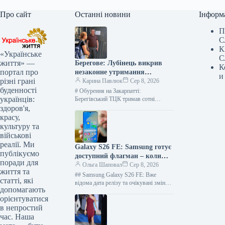
Про сайт
Останні новини
Інформ
П
С
К
«Українське
С
життя» —
Берегове: Лубінець викрив
К
портал про
незаконне утримання
и
різні грані
чоловіків з відстрочкою у
Карина Павлюк
Сер 8, 2026
буденності
ТЦК
# Обурення на Закарпатті:
українців:
Берегівський ТЦК тримав сотні
чоловіків у заручниках, позбавляючи
здоров'я,
законних відстрочок Масштабні
красу,
порушення прав громадян були
культуру та
виявлені…
військові
реалії. Ми
Galaxy S26 FE: Samsung готує
публікуємо
доступний флагман – коли
поради для
чекати на презентацію
Ольга Шаповал
Сер 8, 2026
життя та
## Samsung Galaxy S26 FE: Вже
статті, які
відома дата релізу та очікувані зміни
допомагають
Очікується, що Samsung презентує
орієнтуватися
оновлену версію свого
в непростий
субфлагманського…
час. Наша