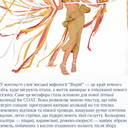
У контексті слов’янської міфології “Вирій” — це край вічного
літа, куди мігрують птахи, а життя завмирає в очікуванні нового
сезону. Саме ця метафора стала основою для нової літньої
колекції the COAT. Вона розмовляє мовою текстур, що ніби
зігріті сонцем: приглушені квіткові аплікації на тлі теплих
земляних відтінків та ніжної троянди, вишукане ручне плетіння
кроше, легкі стрічки, що підкреслюють лінії силуету. Кольорова
палітра — піщані, карамельні, рожево-охористі — навіює образи
земель, побачених з висоти пташиного польоту після збору