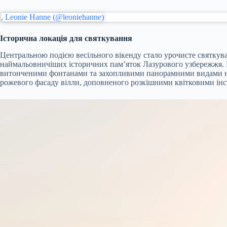
, Leonie Hanne (@leoniehanne)
Історична локація для святкування
Центральною подією весільного вікенду стало урочисте святкув
наймальовничіших історичних пам’яток Лазурового узбережжя. П
витонченими фонтанами та захопливими панорамними видами на С
рожевого фасаду вілли, доповненого розкішними квітковими інста