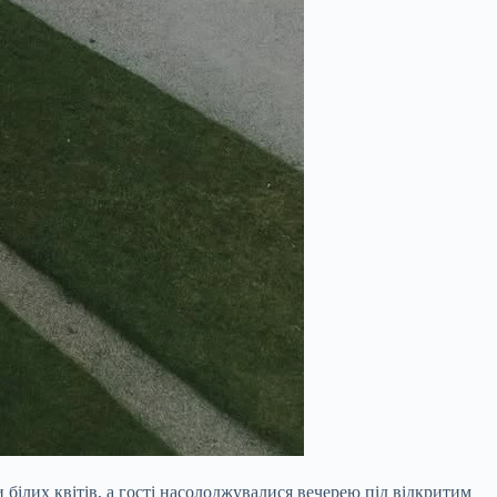
ілих квітів, а гості насолоджувалися вечерею під відкритим