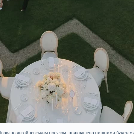
віровано дизайнерським посудом, прикрашено пишними букетами б