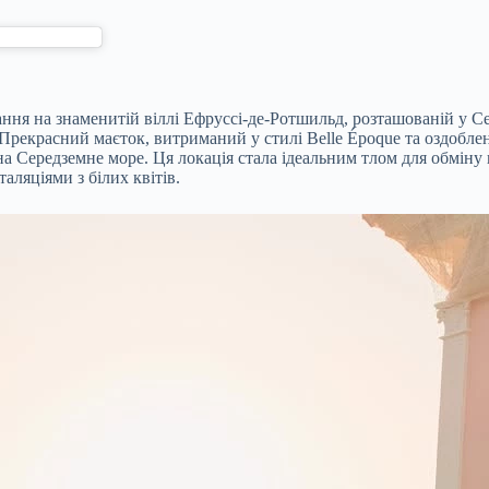
ання на знаменитій віллі Ефруссі-де-Ротшильд, розташованій у 
рекрасний маєток, витриманий у стилі Belle Époque та оздоблен
ередземне море. Ця локація стала ідеальним тлом для обміну в
ляціями з білих квітів.