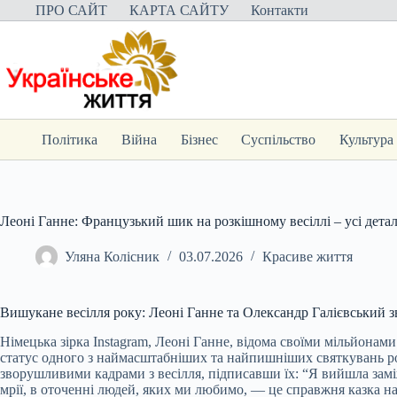
Перейти
ПРО САЙТ
КАРТА САЙТУ
Контакти
до
вмісту
Політика
Війна
Бізнес
Суспільство
Культура
Леоні Ганне: Французький шик на розкішному весіллі – усі деталі
Уляна Колісник
03.07.2026
Красиве життя
Вишукане весілля року: Леоні Ганне та Олександр Галієвський 
Німецька зірка Instagram, Леоні Ганне, відома своїми мільйонам
статус одного з наймасштабніших та найпишніших святкувань року
зворушливими кадрами з весілля, підписавши їх: “Я вийшла замі
мрії, в оточенні людей, яких ми любимо, — це справжня казка ная