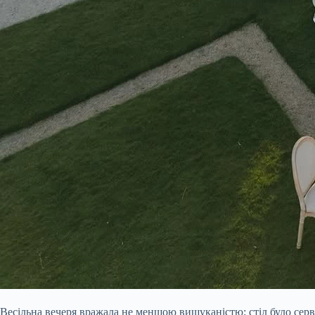
Весільна вечеря вражала не меншою вишуканістю: стіл було сер