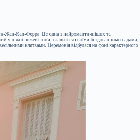
Сен-Жан-Кап-Ферра. Це одна з найромантичніших та
ий у ніжні рожеві тони, славиться своїми бездоганними садами,
есільними клятвами. Церемонія відбулася на фоні характерного