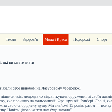
Техно
Здоров’я
Мода і Краса
Подорожі
Спорт
, які ви маєте знати
зв’язали себе шлюбом на Лазуровому узбережжі
и підписників, нещодавно відсвяткувала одруження зі своїм давн
, яке пройшло на мальовничій Французькій Рив’єрі. Леоні, яка м
ж за свою споріднену душу. Ми знайомі 15 років, разом — понад 
ву. Навіть цілого життя нам буде замало”.