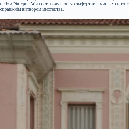
небом Рів’єри. Аби гості почувалися комфортно в умовах європей
справжнім витвором мистецтва.