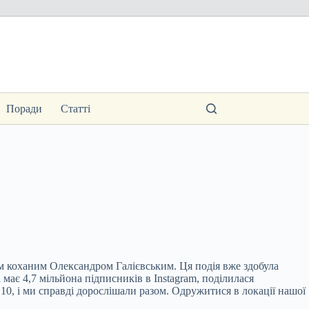
Поради
Статті
ім коханим Олександром Галієвським. Ця подія вже здобула
ає 4,7 мільйона підписників в Instagram, поділилася
10, і ми справді дорослішали разом. Одружитися в локації нашої