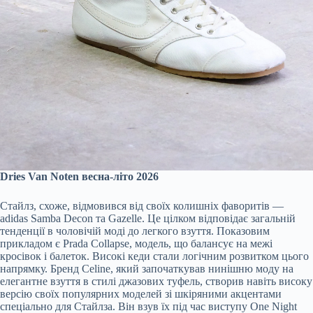
Dries Van Noten весна-літо 2026
Стайлз, схоже, відмовився від своїх колишніх фаворитів —
adidas Samba Decon та Gazelle. Це цілком відповідає загальній
тенденції в чоловічій моді до легкого взуття. Показовим
прикладом є Prada Collapse, модель, що балансує на межі
кросівок і балеток. Високі кеди стали логічним розвитком цього
напрямку. Бренд Celine, який започаткував нинішню моду на
елегантне взуття в стилі джазових туфель, створив навіть високу
версію своїх популярних моделей зі шкіряними акцентами
спеціально для Стайлза. Він взув їх під час виступу One Night