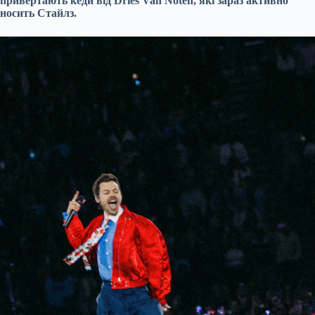
привертають кеди від Dries Van Noten, які зараз активно
носить Стайлз.