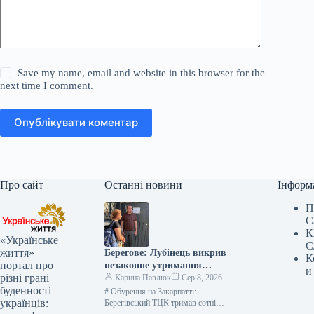
Save my name, email and website in this browser for the
next time I comment.
Опублікувати коментар
Про сайт
Останні новини
Інформ
П
С
К
«Українське
С
життя» —
Берегове: Лубінець викрив
К
портал про
незаконне утримання
и
різні грані
чоловіків з відстрочкою у
Карина Павлюк
Сер 8, 2026
буденності
ТЦК
# Обурення на Закарпатті:
українців:
Берегівський ТЦК тримав сотні