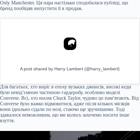
Only Manchester. Ця пара настільки сподобалася публіці, що
бренд пообіцяв випустити її в продаж.
A post shared by Harry Lambert (@harry_lambert)
Для багатьох, хто виріс в епоху вузьких джинсів, високі кеди
були невід’ємною частиною гардеробу, особливо моделі
Converse. Всі, хто носив Chuck Taylor, чудово це пам’ятають. Від
Converse було важко відмовитися, адже після кількох місяців
вони ідеально сідали по нозі, стаючи ще зручнішими. Тоді
здавалося неможливим, що ми колись захочемо носити інше
взуття.