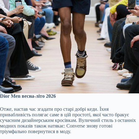
Dior Men весна-літо 2026
Отже, настав час згадати про старі добрі кеди. Їхня
привабливість полягає саме в цій простоті, якої часто бракує
сучасним дизайнерським кросівкам. Вуличний стиль з останніх
модних показів також натякає: Converse знову готові
тріумфально повернутися в моду.