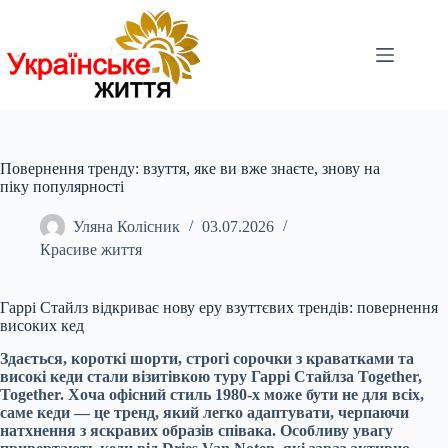
Перейти
до
вмісту
Повернення тренду: взуття, яке ви вже знаєте, знову на
піку популярності
Уляна Колісник
03.07.2026
Красиве життя
Гаррі Стайлз відкриває нову еру взуттєвих трендів: повернення
високих кед
Здається, короткі шорти, строгі сорочки з краватками та
високі кеди стали візитівкою туру Гаррі Стайлза Together,
Together. Хоча офісний стиль 1980-х може бути не для всіх,
саме кеди — це тренд, який легко адаптувати, черпаючи
натхнення з яскравих образів співака. Особливу увагу