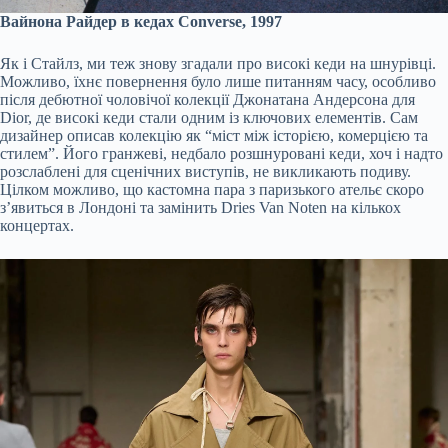
Вайнона Райдер в кедах Converse, 1997
Як і Стайлз, ми теж знову згадали про високі кеди на шнурівці.
Можливо, їхнє повернення було лише питанням часу, особливо
після дебютної чоловічої колекції Джонатана Андерсона для
Dior, де високі кеди стали одним із ключових елементів. Сам
дизайнер описав колекцію як “міст між історією, комерцією та
стилем”. Його гранжеві, недбало розшнуровані кеди, хоч і надто
розслаблені для сценічних виступів, не викликають подиву.
Цілком можливо, що кастомна пара з паризького ательє скоро
з’явиться в Лондоні та замінить Dries Van Noten на кількох
концертах.