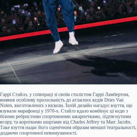
Гаррі Стайлз, у співпраці зі своїм стилістом Гаррі Ламбертом,
виявив особливу прихильність до атласних кедів Dries Van
Noten, виготовлених з віскози. Їхній дизайн нагадує взуття, що
взували марафонці у 1970-х. Стайлз вдало комбінує ці кеди з
білими ребристими спортивними шкарпетками, підтягнутими
вгору, та короткими шортами від Charles Jeffrey та Marc Jacobs.
Таке взуття надає його сценічним образам меншої театральності,
додаючи спортивної невимушеності.