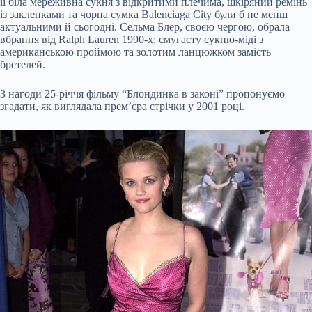
її біла мереживна сукня з відкритими плечима, шкіряний ремінь
із заклепками та чорна сумка Balenciaga City були б не менш
актуальними й сьогодні. Сельма Блер, своєю чергою, обрала
вбрання від Ralph Lauren 1990-х: смугасту сукню-міді з
американською проймою та золотим ланцюжком замість
бретелей.
З нагоди 25-річчя фільму “Блондинка в законі” пропонуємо
згадати, як виглядала прем’єра стрічки у 2001 році.