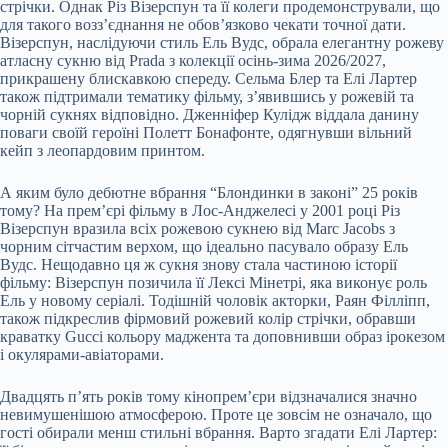
стрічки. Однак Різ Візерспун та її колеги продемонстрували, що
для такого возз’єднання не обов’язково чекати точної дати.
Візерспун, наслідуючи стиль Ель Вудс, обрала елегантну рожеву
атласну сукню від Prada з колекції осінь-зима 2026/2027,
прикрашену блискавкою спереду. Сельма Блер та Елі Лартер
також підтримали тематику фільму, з’явившись у рожевій та
чорній сукнях відповідно. Дженніфер Кулідж віддала данину
поваги своїй героїні Полетт Бонафонте, одягнувши вільний
кейп з леопардовим принтом.
А яким було дебютне вбрання “Блондинки в законі” 25 років
тому? На прем’єрі фільму в Лос-Анджелесі у 2001 році Різ
Візерспун вразила всіх рожевою сукнею від Marc Jacobs з
чорним сітчастим верхом, що ідеально пасувало образу Ель
Вудс. Нещодавно ця ж сукня знову стала частиною історії
фільму: Візерспун позичила її Лексі Мінетрі, яка виконує роль
Ель у новому серіалі. Тодішній чоловік акторки, Раян Філліпп,
також підкреслив фірмовий рожевий колір стрічки, обравши
краватку Gucci кольору маджента та доповнивши образ ірокезом
і окулярами-авіаторами.
Двадцять п’ять років тому кінопрем’єри відзначалися значно
невимушенішою атмосферою. Проте це зовсім не означало, що
гості обирали менш стильні вбрання. Варто згадати Елі Лартер: