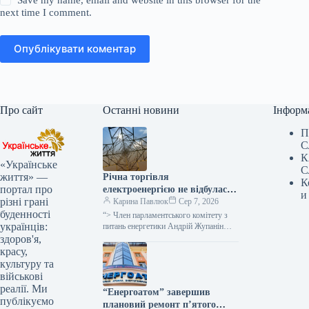
next time I comment.
Опублікувати коментар
Про сайт
Останні новини
Інформ
П
С
К
«Українське
С
життя» —
Річна торгівля
К
портал про
електроенергією не відбулася
и
різні грані
через військові загрози для
Карина Павлюк
Сер 7, 2026
буденності
покупців та надмірну
“> Член парламентського комітету з
українців:
вартість, як заявив народний
питань енергетики Андрій Жупанін
висловив думку, що однією з причин
здоров'я,
депутат.
невдачі аукціону з реалізації
красу,
електроенергії…
культуру та
військові
реалії. Ми
“Енергоатом” завершив
публікуємо
плановий ремонт п’ятого