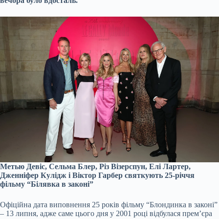
вечора було вдосталь.
Метью Девіс, Сельма Блер, Різ Візерспун, Елі Лартер,
Дженніфер Кулідж і Віктор Гарбер святкують 25-річчя
фільму “Білявка в законі”
Офіційна дата виповнення 25 років фільму “Блондинка в законі”
– 13 липня, адже саме цього дня у 2001 році відбулася прем’єра