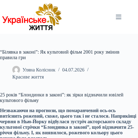
Перейти
до
вмісту
“Білявка в законі”: Як культовий фільм 2001 року змінив
правила гри
Уляна Колісник
04.07.2026
Красиве життя
25 років “Блондинки в законі”: як зірки відзначили ювілей
культового фільму
Незважаючи на прогнози, що помаранчевий ось-ось
витіснить рожевий, схоже, цього так і не сталося. Наприкінці
червня в Нью-Йорку відбулася зустріч акторського складу
культової стрічки “Блондинка в законі”, щоб відзначити 25-
річчя фільму. І, як виявилося, рожевого кольору цього