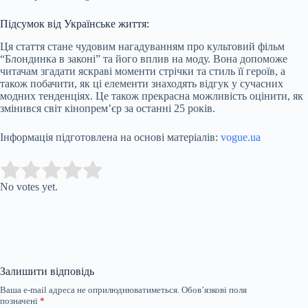
Підсумок від Українське життя:
Ця стаття стане чудовим нагадуванням про культовий фільм
“Блондинка в законі” та його вплив на моду. Вона допоможе
читачам згадати яскраві моменти стрічки та стиль її героїв, а
також побачити, як ці елементи знаходять відгук у сучасних
модних тенденціях. Це також прекрасна можливість оцінити, як
змінився світ кінопрем’єр за останні 25 років.
Інформація підготовлена на основі матеріалів:
vogue.ua
Submit Rating
Rate this item:
No votes yet.
Залишити відповідь
Ваша e-mail адреса не оприлюднюватиметься.
Обов’язкові поля
позначені
*