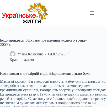
Перейти
до
вмісту
Бохо-прикраси: Яскраве повернення модного тренду
2000-х
Уляна Колісник
04.07.2026
Красиве життя
Нова хвиля в ювелірній моді: Відродження стилю бохо
Масивні кулони, багатоярусні намиста, каблучки для пальців ніг
та вироби з каменями, що асоціюються з атмосферними
крамничками сувенірів, набирають обертів у ювелірних трендах.
Ці прикраси несуть дух 1970-х та невимушений шарм вінтажних
речей з історією. Саме тому все більше людей віддають перевагу
не звичним сучасним аксесуарам з полірованого срібла чи