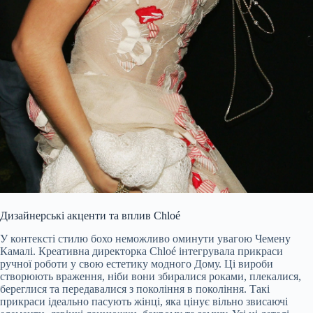
Дизайнерські акценти та вплив Chloé
У контексті стилю бохо неможливо оминути увагою Чемену
Камалі. Креативна директорка Chloé інтегрувала прикраси
ручної роботи у свою естетику модного Дому. Ці вироби
створюють враження, ніби вони збиралися роками, плекалися,
береглися та передавалися з покоління в покоління. Такі
прикраси ідеально пасують жінці, яка цінує вільно звисаючі