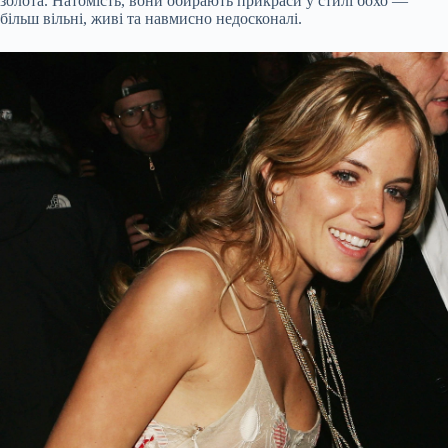
золота. Натомість, вони обирають прикраси у стилі бохо —
більш вільні, живі та навмисно недосконалі.