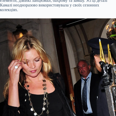
елементи, дзвінкі ланцюжки, бахрому та замшу. Усі ці деталі
Камалі неодноразово використовувала у своїх сезонних
колекціях.