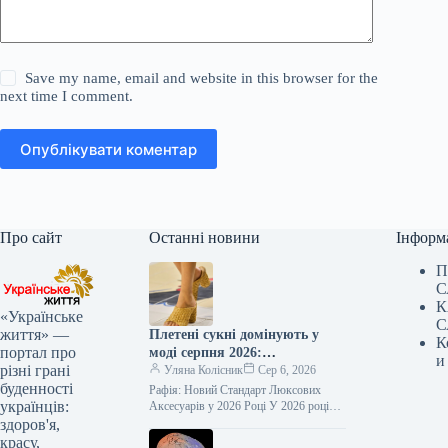
Save my name, email and website in this browser for the
next time I comment.
Опублікувати коментар
Про сайт
Останні новини
Інформ
П
С
К
«Українське
С
життя» —
Плетені сукні домінують у
К
портал про
моді серпня 2026:
и
різні грані
елегантність, що перевершує
Уляна Колісник
Сер 6, 2026
буденності
шкіру
Рафія: Новий Стандарт Люксових
українців:
Аксесуарів у 2026 Році У 2026 році
рафія остаточно завоювала своє місце
здоров'я,
серед ключових матеріалів у…
красу,