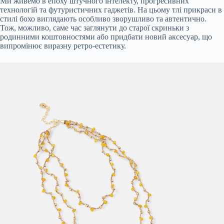
Ми живемо в епоху штучного інтелекту, прогресивних
технологій та футуристичних гаджетів. На цьому тлі прикраси в
стилі бохо виглядають особливо зворушливо та автентично.
Тож, можливо, саме час заглянути до старої скриньки з
родинними коштовностями або придбати новий аксесуар, що
випромінює виразну ретро-естетику.