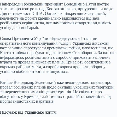
Напередодні російський президент Володимир Путін вкотре
заявляв про контроль над Костянтинівкою, приурочивши це до
Дня незалежності США. Однак, як підкреслив Зеленський,
реальність на фронті кардинально відрізняється від заяв
російського керівництва, яке намагається створити видимість
успіху для своєї армії.
Слова Президента України підтверджуються і заявами
оперативтивного командування “Схід”. Українські військові
категорично спростували кремлівські фейки, наголосивши, що
Костянтинівка перебуває під контролем Сил оборони. За їхньою
інформацією, російські заяви є спробою приховати величезні
втрати та провал військових планів. Тривають боєзіткнення в
окремих районах міста, а спроби ворога прорвати оборону
успішно відбиваються та знищуються.
Раніше Володимир Зеленський вже неодноразово заявляв про
провал російських планів щодо окупації українських територій
та перенесення ними кінцевих термінів. Це свідчить про
відсутність у Кремля реалістичних стратегій та залежність від
пропагандистських наративів.
Підсумок від Українське життя: