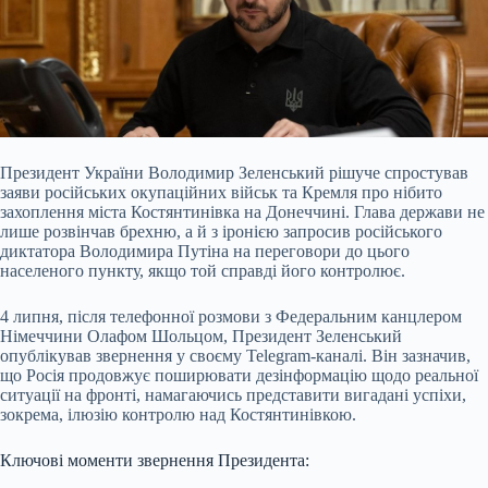
Президент України Володимир Зеленський рішуче спростував
заяви російських окупаційних військ та Кремля про нібито
захоплення міста Костянтинівка на Донеччині. Глава держави не
лише розвінчав брехню, а й з іронією запросив російського
диктатора Володимира Путіна на переговори до цього
населеного пункту, якщо той справді його контролює.
4 липня, після телефонної розмови з Федеральним канцлером
Німеччини Олафом Шольцом, Президент Зеленський
опублікував звернення у своєму Telegram-каналі. Він зазначив,
що Росія продовжує поширювати дезінформацію щодо реальної
ситуації на фронті, намагаючись представити вигадані успіхи,
зокрема, ілюзію контролю над Костянтинівкою.
Ключові моменти звернення Президента: