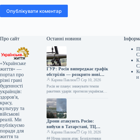
Опублікувати коментар
Про сайт
Останні новини
Інформ
П
С
К
«Українське
С
життя» —
ГУР: Росія випереджає графік
К
портал про
обстрілів — розкрито нові
и
різні грані
цілі ракетних ударів
Карина Павлюк
Сер 10, 2026
буденності
Росія не планує знижувати темпи
українців:
ракетних ударів: прогнози української
розвідки Заступник начальника
здоров'я,
Головного управління розвідки
красу,
Міністерства оборони України,
культуру та
генерал-майор Вадим…
військові
реалії. Ми
Дрони атакують Росію:
публікуємо
вибухи в Татарстані, ТЦ
поради для
палає в Макіївці
Карина Павлюк
Сер 10, 2026
життя та
## Нічна хвиля атак: Безпілотники