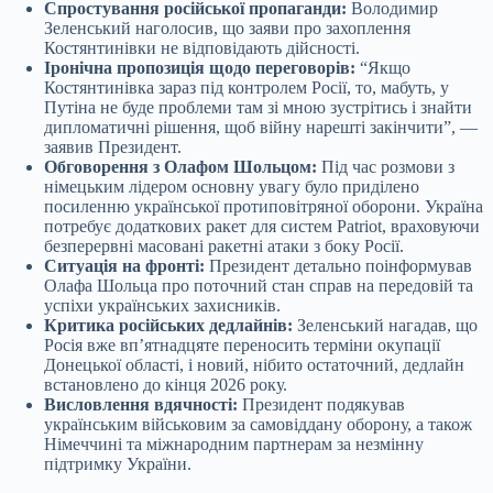
Спростування російської пропаганди:
Володимир
Зеленський наголосив, що заяви про захоплення
Костянтинівки не відповідають дійсності.
Іронічна пропозиція щодо переговорів:
“Якщо
Костянтинівка зараз під контролем Росії, то, мабуть, у
Путіна не буде проблеми там зі мною зустрітись і знайти
дипломатичні рішення, щоб війну нарешті закінчити”, —
заявив Президент.
Обговорення з Олафом Шольцом:
Під час розмови з
німецьким лідером основну увагу було приділено
посиленню української протиповітряної оборони. Україна
потребує додаткових ракет для систем Patriot, враховуючи
безперервні масовані ракетні атаки з боку Росії.
Ситуація на фронті:
Президент детально поінформував
Олафа Шольца про поточний стан справ на передовій та
успіхи українських захисників.
Критика російських дедлайнів:
Зеленський нагадав, що
Росія вже вп’ятнадцяте переносить терміни окупації
Донецької області, і новий, нібито остаточний, дедлайн
встановлено до кінця 2026 року.
Висловлення вдячності:
Президент подякував
українським військовим за самовіддану оборону, а також
Німеччині та міжнародним партнерам за незмінну
підтримку України.