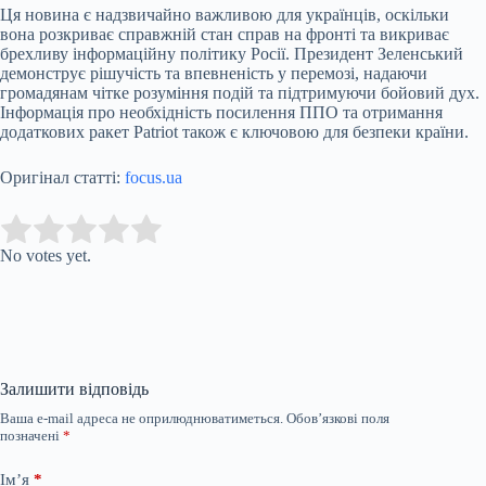
Ця новина є надзвичайно важливою для українців, оскільки
вона розкриває справжній стан справ на фронті та викриває
брехливу інформаційну політику Росії. Президент Зеленський
демонструє рішучість та впевненість у перемозі, надаючи
громадянам чітке розуміння подій та підтримуючи бойовий дух.
Інформація про необхідність посилення ППО та отримання
додаткових ракет Patriot також є ключовою для безпеки країни.
Оригінал статті:
focus.ua
Submit Rating
Rate this item:
No votes yet.
Залишити відповідь
Ваша e-mail адреса не оприлюднюватиметься.
Обов’язкові поля
позначені
*
Ім’я
*