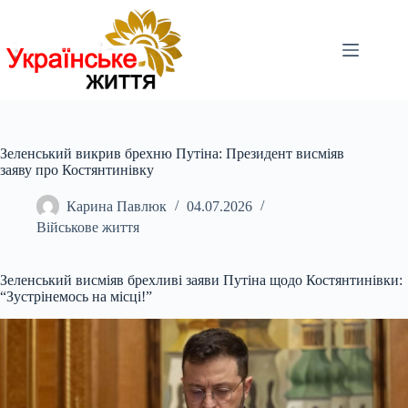
Перейти
до
вмісту
Зеленський викрив брехню Путіна: Президент висміяв
заяву про Костянтинівку
Карина Павлюк
04.07.2026
Військове життя
Зеленський висміяв брехливі заяви Путіна щодо Костянтинівки:
“Зустрінемось на місці!”