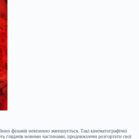
ійних фільмів невпинно зменшується. Такі кінематографічні
дують глядачів новими частинами, продовжуючи розгортати свої