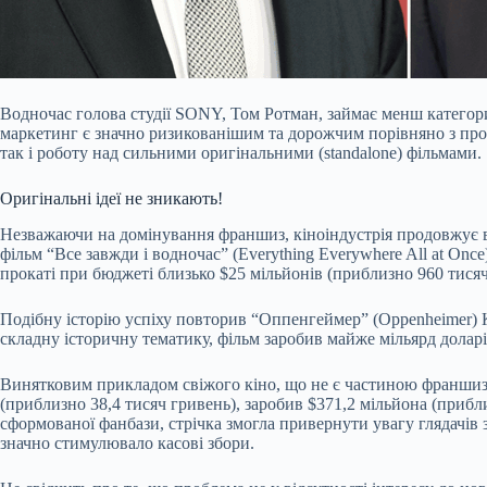
Водночас голова студії SONY, Том Ротман, займає менш категорич
маркетинг є значно ризикованішим та дорожчим порівняно з прос
так і роботу над сильними оригінальними (standalone) фільмами.
Оригінальні ідеї не зникають!
Незважаючи на домінування франшиз, кіноіндустрія продовжує в
фільм “Все завжди і водночас” (Everything Everywhere All at Onc
прокаті при бюджеті близько $25 мільйонів (приблизно 960 тисяч 
Подібну історію успіху повторив “Оппенгеймер” (Oppenheimer) К
складну історичну тематику, фільм заробив майже мільярд доларів
Винятковим прикладом свіжого кіно, що не є частиною франшизи,
(приблизно 38,4 тисяч гривень), заробив $371,2 мільйона (при
сформованої фанбази, стрічка змогла привернути увагу глядачів
значно стимулювало касові збори.