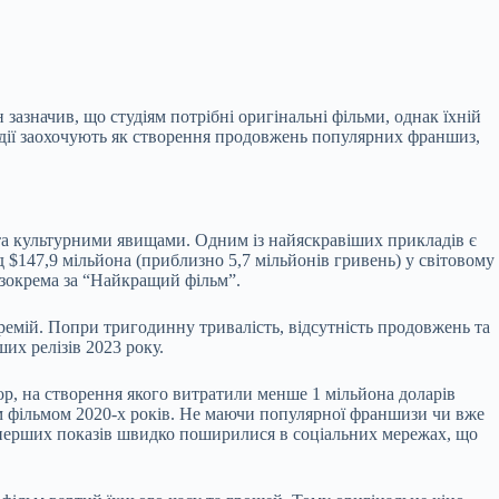
азначив, що студіям потрібні оригінальні фільми, однак їхній
тудії заохочують як створення продовжень популярних франшиз,
та культурними явищами. Одним із найяскравіших прикладів є
д $147,9 мільйона (приблизно 5,7 мільйонів гривень) у світовому
, зокрема за “Найкращий фільм”.
ремій. Попри тригодинну тривалість, відсутність продовжень та
их релізів 2023 року.
р, на створення якого витратили менше 1 мільйона доларів
им фільмом 2020-х років. Не маючи популярної франшизи чи вже
я перших показів швидко поширилися в соціальних мережах, що