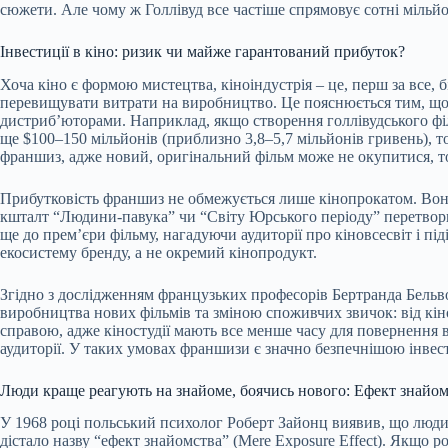
сюжети. Але чому ж Голлівуд все частіше спрямовує сотні мільйо
Інвестиції в кіно: ризик чи майже гарантований прибуток?
Хоча кіно є формою мистецтва, кіноіндустрія – це, перш за все, 
перевищувати витрати на виробництво. Це пояснюється тим, що 
дистриб’юторами. Наприклад, якщо створення голлівудського філ
ще $100–150 мільйонів (приблизно 3,8–5,7 мільйонів гривень), т
франшиз, адже новий, оригінальний фільм може не окупитися, тод
Прибутковість франшиз не обмежується лише кінопрокатом. Вона 
кшталт “Людини-павука” чи “Світу Юрського періоду” перетворюю
ще до прем’єри фільму, нагадуючи аудиторії про кіновсесвіт і 
екосистему бренду, а не окремий кінопродукт.
Згідно з дослідженням французьких професорів Бертранда Бельво 
виробництва нових фільмів та зміною споживчих звичок: від кіно
справою, адже кіностудії мають все менше часу для повернення 
аудиторії. У таких умовах франшизи є значно безпечнішою інвести
Люди краще реагують на знайоме, боячись нового: Ефект знайомс
У 1968 році польський психолог Роберт Зайонц виявив, що люди 
дістало назву “ефект знайомства” (Mere Exposure Effect). Якщо р