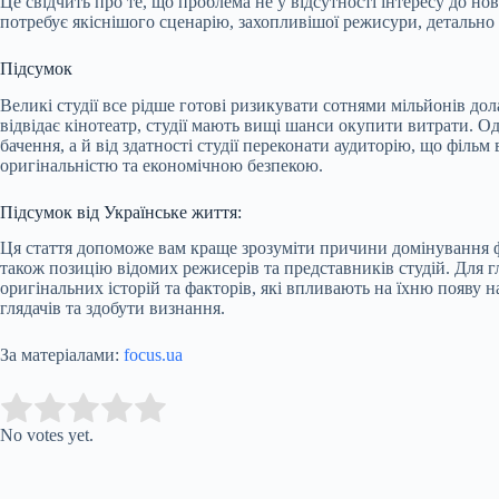
Це свідчить про те, що проблема не у відсутності інтересу до но
потребує якіснішого сценарію, захопливішої режисури, детально 
Підсумок
Великі студії все рідше готові ризикувати сотнями мільйонів д
відвідає кінотеатр, студії мають вищі шанси окупити витрати. О
бачення, а й від здатності студії переконати аудиторію, що філь
оригінальністю та економічною безпекою.
Підсумок від Українське життя:
Ця стаття допоможе вам краще зрозуміти причини домінування ф
також позицію відомих режисерів та представників студій. Для гл
оригінальних історій та факторів, які впливають на їхню появу н
глядачів та здобути визнання.
За матеріалами:
focus.ua
Submit Rating
Rate this item:
No votes yet.