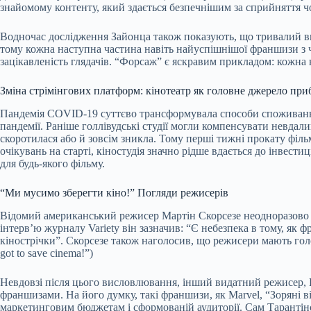
знайомому контенту, який здається безпечнішим за сприйняття 
Водночас дослідження Зайонца також показують, що тривалий впл
тому кожна наступна частина навіть найуспішнішої франшизи з
зацікавленість глядачів. “Форсаж” є яскравим прикладом: кожна
Зміна стрімінгових платформ: кінотеатр як головне джерело при
Пандемія COVID-19 суттєво трансформувала способи споживання к
пандемії. Раніше голлівудські студії могли компенсувати невдал
скоротилася або й зовсім зникла. Тому перші тижні прокату філ
очікувань на старті, кіностудія значно рідше вдається до інвест
для будь-якого фільму.
“Ми мусимо зберегти кіно!” Погляди режисерів
Відомий американський режисер Мартін Скорсезе неодноразово 
інтерв’ю журналу Variety він зазначив: “Є небезпека в тому, як
кінострічки”. Скорсезе також наголосив, що режисери мають голо
got to save cinema!”)
Невдовзі після цього висловлювання, інший видатний режисер, Кве
франшизами. На його думку, такі франшизи, як Marvel, “Зоряні 
маркетинговим бюджетам і сформованій аудиторії. Сам Тарантін