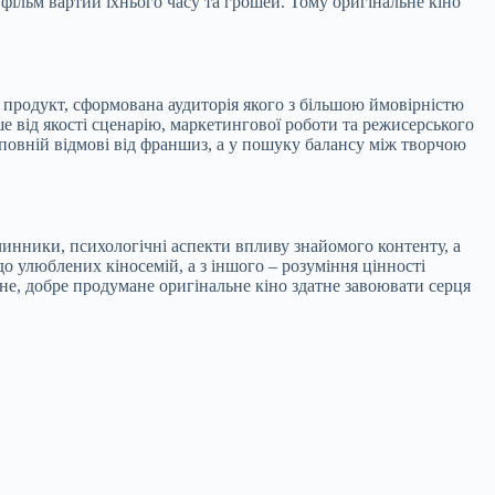
й фільм вартий їхнього часу та грошей. Тому оригінальне кіно
й продукт, сформована аудиторія якого з більшою ймовірністю
ше від якості сценарію, маркетингової роботи та режисерського
 у повній відмові від франшиз, а у пошуку балансу між творчою
инники, психологічні аспекти впливу знайомого контенту, а
до улюблених кіносемій, а з іншого – розуміння цінності
існе, добре продумане оригінальне кіно здатне завоювати серця