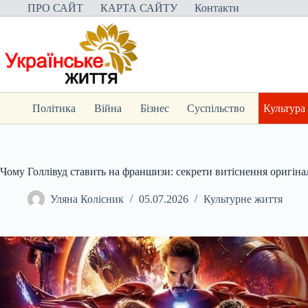
Перейти
ПРО САЙТ
КАРТА САЙТУ
Контакти
до
вмісту
Політика
Війна
Бізнес
Суспільство
Культура
Чому Голлівуд ставить на франшизи: секрети витіснення оригіна
Уляна Колісник
05.07.2026
Культурне життя