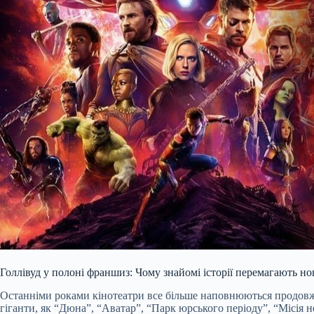
Голлівуд у полоні франшиз: Чому знайомі історії перемагають нов
Останніми роками кінотеатри все більше наповнюються продовжен
гіганти, як “Дюна”, “Аватар”, “Парк юрського періоду”, “Місія 