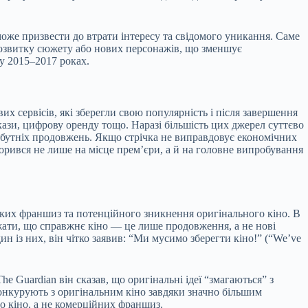
оже призвести до втрати інтересу та свідомого уникання. Саме
розвитку сюжету або нових персонажів, що зменшує
у 2015–2017 роках.
 сервісів, які зберегли свою популярність і після завершення
кази, цифрову оренду тощо. Наразі більшість цих джерел суттєво
айбутніх продовжень. Якщо стрічка не виправдовує економічних
творився не лише на місце прем’єри, а й на головне випробування
ких франшиз та потенційного зникнення оригінального кіно. В
ажати, що справжнє кіно — це лише продовження, а не нові
н із них, він чітко заявив: “Ми мусимо зберегти кіно!” (“We’ve
 Guardian він сказав, що оригінальні ідеї “змагаються” з
конкурують з оригінальним кіно завдяки значно більшим
о кіно, а не комерційних франшиз.