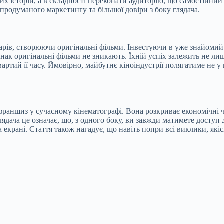
вих історій, а в складності переконати аудиторію, що самостійни
продуманого маркетингу та більшої довіри з боку глядача.
оларів, створюючи оригінальні фільми. Інвестуючи в уже знайоми
днак оригінальні фільми не зникають. Їхній успіх залежить не ли
м вартий її часу. Ймовірно, майбутнє кіноіндустрії полягатиме не
раншиз у сучасному кінематографі. Вона розкриває економічні ч
ядача це означає, що, з одного боку, ви завжди матимете доступ 
а екрані. Стаття також нагадує, що навіть попри всі виклики, як