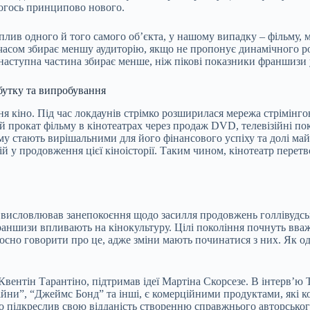
чогось принципово нового.
ив одного й того самого об’єкта, у нашому випадку – фільму, м
 часом збирає меншу аудиторію, якщо не пропонує динамічного 
 наступна частина збирає менше, ніж пікові показники франшизи 
бутку та випробування
іно. Під час локдаунів стрімко розширилася мережа стрімінгових
ий прокат фільму в кінотеатрах через продаж DVD, телевізійні по
ьму стають вирішальними для його фінансового успіху та долі м
ицій у продовження цієї кіноісторії. Таким чином, кінотеатр пере
висловлював занепокоєння щодо засилля продовжень голлівудсь
 франшизи впливають на кінокультуру. Цілі покоління почнуть вв
сно говорити про це, адже зміни мають починатися з них. Як оди
нтін Тарантіно, підтримав ідеї Мартіна Скорсезе. В інтерв’ю The
війни”, “Джеймс Бонд” та інші, є комерційними продуктами, які 
о підкреслив свою відданість створенню справжнього авторськог