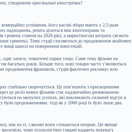
ати, створюючи оригінальні кінострічки?
ся комерційно успішним, його касові збори мають у 2,5 рази
х надходжень, решта ділиться між кінотеатрами та
в гривень станом на 2026 рік), а маркетингові витрати сягають
льйони гривень). Тому студії схиляються до продовження знайомих
ує вищі шанси на повернення інвестицій.
 одяг, книги, тематичні парки тощо. Саме тому фільми на
 багатьох років. Більше того, нові товари часто з’являються
каючи продовження франшизи, студія фактично рекламує всю
трах стабільно скорочується. Це пов’язують з прискоренням
ерез це реліз нових фільмів стає надзвичайно ризикованою
суються на минулих успіхах, які викликають сильний відгук в
у були продовженнями, тоді як у 2000 році їх було лише два.
хи), ніж на ті, з якими вони стикаються вперше. Це явище
є зрозуміло, чому психологічно глядачі надають перевагу