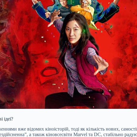
і ідеї?
нями вже відомих кіноісторій, тоді як кількість нових, самост
нездійсненна”, а також кіновсесвіти Marvel та DC, стабільно ра