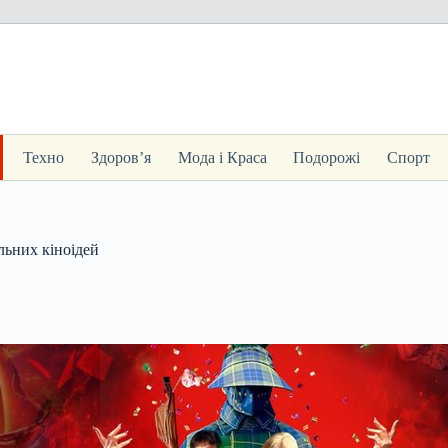
Техно
Здоров’я
Мода і Краса
Подорожі
Спорт
льних кіноідей