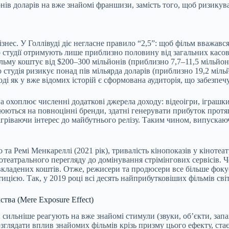
нів доларів на вже знайомі франшизи, замість того, щоб ризикув
бізнес. У Голлівуді діє негласне правило “2,5”: щоб фільм вважав
студії отримують лише приблизно половину від загальних касови
ьму коштує від $200–300 мільйонів (приблизно 7,7–11,5 мільйоні
о студія ризикує понад пів мільярда доларів (приблизно 19,2 мі
і як у вже відомих історій є сформована аудиторія, що забезпеч
охоплює численні додаткові джерела доходу: відеоігри, іграшки,
ться на повноцінні бренди, здатні генерувати прибуток протягом
підігріваючи інтерес до майбутнього релізу. Таким чином, випус
та Ремі Менкареллі (2021 рік), тривалість кінопоказів у кінотеа
театрального перегляду до домінування стрімінгових сервісів. Ч
вкладених коштів. Отже, режисери та продюсери все більше фоку
цією. Так, у 2019 році всі десять найприбутковіших фільмів світ
тва (Mere Exposure Effect)
сильніше реагують на вже знайомі стимули (звуки, об’єкти, запа
озглядати вплив знайомих фільмів крізь призму цього ефекту, ста