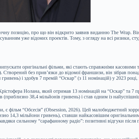
ну позицію, про що він відкрито заявив виданню The Wrap. Він з
уванням уже відомих проектів. Тому, з огляду на всі ризики, с
ипускати оригінальні фільми, які стають справжніми касовими 
e). Створений без прив’язки до відомої франшизи, він зібрав пона
гривень) і здобув 7 премій “Оскар” (з 11 номінацій) у 2023 році
рістофера Нолана, який отримав 13 номінацій на “Оскар” та 7 п
 (приблизно 38,4 мільйонів гривень) і став одним із найуспішніш
 є фільм “Обсесія” (Obsession, 2026). Цей малобюджетний хорро
близно 14,3 мільйони гривень), ставши найкасовішим оригінальн
 завдяки сильному “сарафанному радіо”: позитивні відгуки післ