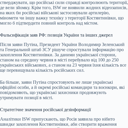
стверджувати, що російські сили справді контролюють території,
де вели зйомку. Крім того, ISW не виявили жодних відеозаписів,
на яких би російські військові застосовували артилерію,
міномети чи іншу важку техніку з території Костянтинівки, що
могло б підтвердити повний контроль над містом.
Фальсифікація заяв РФ: позиція України та інших джерел
Після заяви Путіна, Президент України Володимир Зеленський
та Генеральний штаб ЗСУ рішуче спростували інформацію про
захоплення Костянтинівки. За даними української сторони,
станом на середину червня в місті перебувало від 100 до 250
українських військових, а станом на 23 червня їхня кількість все
ще перевищувала кількість російських сил.
Ба більше, заяви Путіна спростовують не лише українські
офіційні особи, а й окремі російські командири та воєнкори, які
повідомляють, що українські захисники продовжують
утримувати позиції в місті.
Стратегічне значення російської дезінформації
Аналітики ISW припускають, що Росія заявила про нібито
швидке захоплення Костянтинівки, аби створити враження