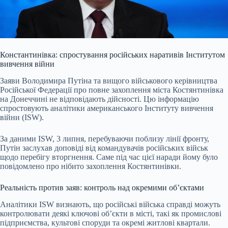
Константинівка: спростування російських наративів Інститутом
вивчення війни
Заяви Володимира Путіна та вищого військового керівництва
Російської Федерації про повне захоплення міста Костянтинівка
на Донеччині не відповідають дійсності. Цю інформацію
спростовують аналітики американського Інституту вивчення
війни (ISW).
За даними ISW, 3 липня, перебуваючи поблизу лінії фронту,
Путін заслухав доповіді від командувачів російських військ
щодо перебігу вторгнення. Саме під час цієї наради йому було
повідомлено про нібито захоплення Костянтинівки.
Реальність против заяв: контроль над окремими об’єктами
Аналітики ISW визнають, що російські війська справді можуть
контролювати деякі ключові об’єкти в місті, такі як промислові
підприємства, культові споруди та окремі житлові квартали.