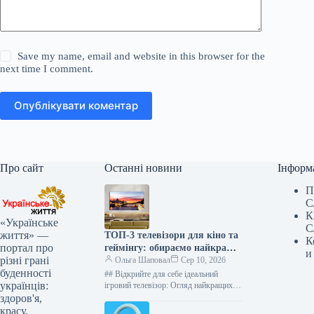
Save my name, email and website in this browser for the
next time I comment.
Опублікувати коментар
Про сайт
Останні новини
Інформ
П
С
К
«Українське
С
життя» —
ТОП-3 телевізори для кіно та
К
портал про
геймінгу: обираємо найкращі
и
різні грані
від LG, TCL, Samsung
Ольга Шаповал
Сер 10, 2026
буденності
## Відкрийте для себе ідеальний
українців:
ігровий телевізор: Огляд найкращих
моделей 2026 року Експерт видання
здоров'я,
techradar.com, Метт Болтон, провів
красу,