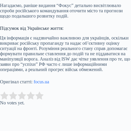
Нагадаємо, раніше видання “Фокус” детально висвітлювало
спроби російського командування оточити місто та прогнози
щодо подальшого розвитку подій.
Підсумок від Українське життя:
Ця інформація є надзвичайно важливою для українців, оскільки
викриває російську пропаганду та надає об’єктивну оцінку
ситуації на фронті. Розуміння реального стану справ допомагає
формувати правильне ставлення до подій та не піддаватися на
маніпуляції ворога. Аналіз від ISW дає чітке уявлення про те, що
заяви про “успіхи” РФ часто є лише інформаційними
операціями, а реальний прогрес військ обмежений.
Оригінал статті:
focus.ua
Submit Rating
Rate this item:
No votes yet.