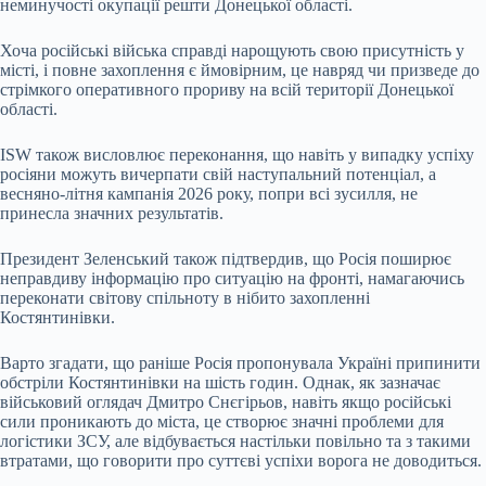
неминучості окупації решти Донецької області.
Хоча російські війська справді нарощують свою присутність у
місті, і повне захоплення є ймовірним, це навряд чи призведе до
стрімкого оперативного прориву на всій території Донецької
області.
ISW також висловлює переконання, що навіть у випадку успіху
росіяни можуть вичерпати свій наступальний потенціал, а
весняно-літня кампанія 2026 року, попри всі зусилля, не
принесла значних результатів.
Президент Зеленський також підтвердив, що Росія поширює
неправдиву інформацію про ситуацію на фронті, намагаючись
переконати світову спільноту в нібито захопленні
Костянтинівки.
Варто згадати, що раніше Росія пропонувала Україні припинити
обстріли Костянтинівки на шість годин. Однак, як зазначає
військовий оглядач Дмитро Снєгірьов, навіть якщо російські
сили проникають до міста, це створює значні проблеми для
логістики ЗСУ, але відбувається настільки повільно та з такими
втратами, що говорити про суттєві успіхи ворога не доводиться.