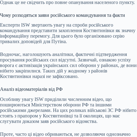
Однак це не свідчить про повне опанування населеного пункту.
Чому розходяться заяви російського командування та факти
Експерти ISW звертають увагу на спроби російського
командування представити захоплення Костянтинівки як значну
інформаційну перемогу. Для цього було організовано серію
тривалих доповідей для Путіна.
Водночас, наголошують аналітики, фактичні підтвердження
просування російських сил відсутні. Зазвичай, ознакою успіху
ворога є активізація українських сил оборони у районах, де вони
нібито закріпилися. Таких дій у жодному з районів
Костянтинівки наразі не зафіксовано.
Аналіз відеоматеріалів від РФ
Особливу увагу ISW приділили численним відео, що
поширюються Міністерством оборони РФ та іншими
російськими джерелами. На цих роликах військові ЗС РФ нібито
стоять з прапором у Костянтинівці та її околицях, що має
слугувати доказом заяв російського відомства.
Проте, часто ці відео обриваються, не дозволяючи однозначно