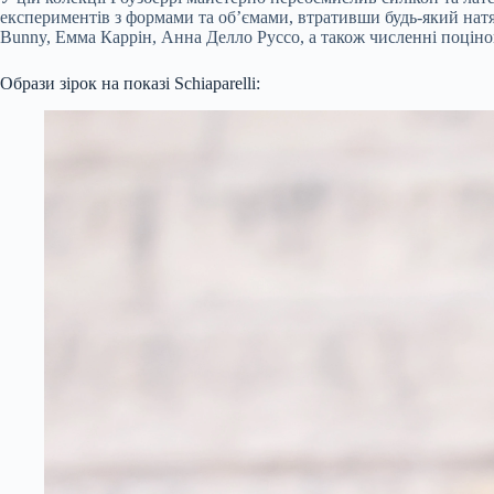
експериментів з формами та об’ємами, втративши будь-який натя
Bunny, Емма Каррін, Анна Делло Руссо, а також численні поціно
Образи зірок на показі Schiaparelli: