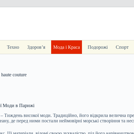
Техно
Здоров’я
Мода і Краса
Подорожі
Спорт
haute couture
ої Моди в Парижі
 – Тиждень високої моди. Традиційно, його відкрила велична през
ану, де перед ними постали неймовірні морські створіння та нес
екс. Ці матеріали, відомі своєю зухвалістю, під його керівницт