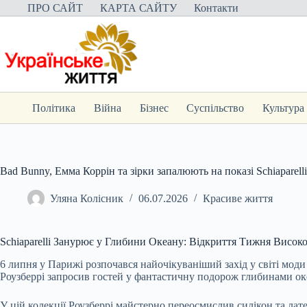
Перейти
ПРО САЙТ
КАРТА САЙТУ
Контакти
до
вмісту
Політика
Війна
Бізнес
Суспільство
Культура
Bad Bunny, Емма Коррін та зірки запалюють на показі Schiaparelli 
Уляна Колісник
06.07.2026
Красиве життя
Schiaparelli Занурює у Глибини Океану: Відкриття Тижня Висок
6 липня у Парижі розпочався найочікуваніший захід у світі моди
Роузберрі запросив гостей у фантастичну подорож глибинами оке
У цій колекції Роузберрі майстерно переосмислив силікон та лат