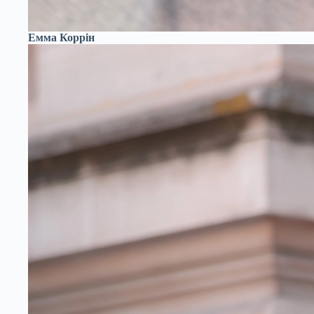
Емма Коррін