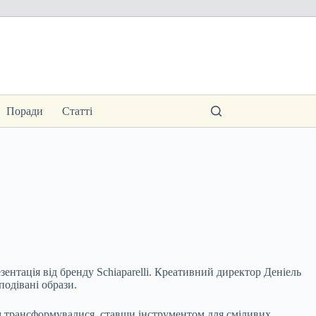
Поради
Статті
ентація від бренду Schiaparelli. Креативний директор Деніель
подівані образи.
вом трансформувалися, ставши інструментом для сміливих