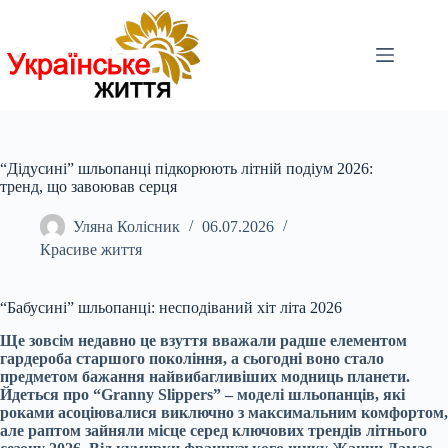
Перейти
до
вмісту
“Дідусині” шльопанці підкорюють літній подіум 2026:
тренд, що завоював серця
Уляна Колісник
06.07.2026
Красиве життя
“Бабусині” шльопанці: несподіваний хіт літа 2026
Ще зовсім недавно це взуття вважали радше елементом
гардероба старшого покоління, а сьогодні воно стало
предметом бажання найвибагливіших модниць планети.
Йдеться про “Granny Slippers” – моделі шльопанців, які
роками асоціювалися виключно з максимальним комфортом,
але раптом зайняли місце серед ключових трендів літнього