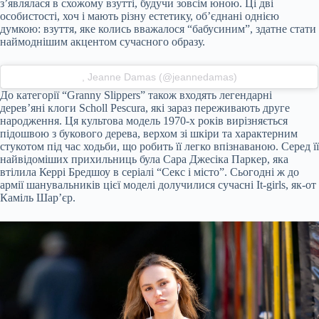
з’являлася в схожому взутті, будучи зовсім юною. Ці дві
особистості, хоч і мають різну естетику, об’єднані однією
думкою: взуття, яке колись вважалося “бабусиним”, здатне стати
наймоднішим акцентом сучасного образу.
, Jeanne Damas (@jeannedamas)
До категорії “Granny Slippers” також входять легендарні
дерев’яні клоги Scholl Pescura, які зараз переживають друге
народження. Ця культова модель 1970-х років вирізняється
підошвою з букового дерева, верхом зі шкіри та характерним
стукотом під час ходьби, що робить її легко впізнаваною. Серед її
найвідоміших прихильниць була Сара Джесіка Паркер, яка
втілила Керрі Бредшоу в серіалі “Секс і місто”. Сьогодні ж до
армії шанувальників цієї моделі долучилися сучасні It-girls, як-от
Каміль Шарʼєр.