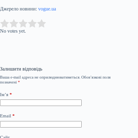
Джерело новини:
vogue.ua
Submit Rating
Rate this item:
No votes yet.
Залишити відповідь
Ваша e-mail адреса не оприлюднюватиметься.
Обов’язкові поля
позначені
*
Ім’я
*
Email
*
Сайт