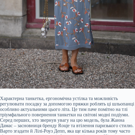
Характерна танкетка, ергономічна устілка та можливість
регулювати посадку за допомогою пряжки роблять ці шльопанці
особливо актуальними цього літа. Це тим паче помітно на тлі
тріумфального повернення танкетки на світові модні подіуми.
Серед перших, хто звернув увагу на цю модель, була Жанна
Дамас – засновниця бренду Rouje та втілення паризького стилю.
Варто згадати й Лілі-Роуз Депп, яка ще кілька років тому часто