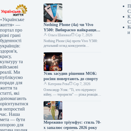
П
С
К
«Українське
С
життя» —
Nothing Phone (4a) чи Vivo
К
портал про
Y500: Вибираємо найкращий
и
різні грані
Android-смартфон середнього
Ольга Шаповал
Сер 7, 2026
буденності
класу
Nothing Phone (4a) проти Vivo Y500:
українців:
детальний огляд конкурентів
середнього класу На ринку смартфонів
здоров'я,
з’являються нові цікаві пропозиції, які
красу,
вражають…
культуру та
військові
реалії. Ми
Усик засудив рішення МОК:
публікуємо
росіян повертають до спорту
поради для
Катерина Рева
Сер 7, 2026
життя та
Олександр Усик: “Ті, хто підтримує
статті, які
війну, — терористи” — різка реакція
допомагають
на повернення Росії до спорту
орієнтуватися
Видатний український боксер,
в непростий
чемпіон…
час. Наша
мета — бути
Мереживо тріумфує: стиль 70-
опорою для
х запалює серпень 2026 року
читача щодня.