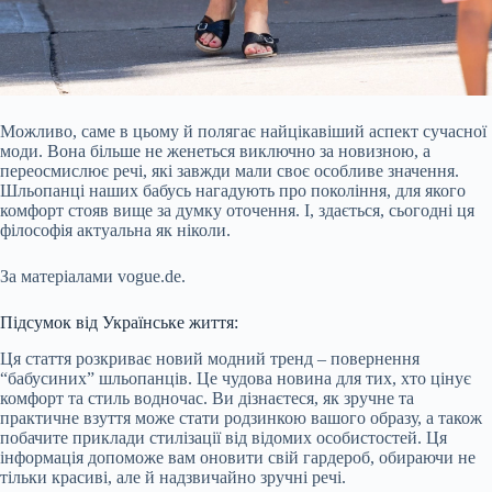
Можливо, саме в цьому й полягає найцікавіший аспект сучасної
моди. Вона більше не женеться виключно за новизною, а
переосмислює речі, які завжди мали своє особливе значення.
Шльопанці наших бабусь нагадують про покоління, для якого
комфорт стояв вище за думку оточення. І, здається, сьогодні ця
філософія актуальна як ніколи.
За матеріалами vogue.de.
Підсумок від Українське життя:
Ця стаття розкриває новий модний тренд – повернення
“бабусиних” шльопанців. Це чудова новина для тих, хто цінує
комфорт та стиль водночас. Ви дізнаєтеся, як зручне та
практичне взуття може стати родзинкою вашого образу, а також
побачите приклади стилізації від відомих особистостей. Ця
інформація допоможе вам оновити свій гардероб, обираючи не
тільки красиві, але й надзвичайно зручні речі.