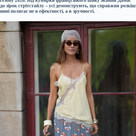
сезону 2026. Від кумирки французького шику Жанни Дамас
до зірок стрітстайлу – усі демонструють, що справжня розкіш
нині полягає не в ефектності, а в зручності.