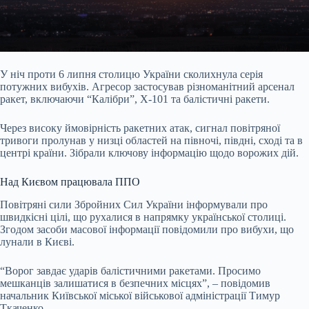
У ніч проти 6 липня столицю України сколихнула серія
потужних вибухів. Агресор застосував різноманітний арсенал
ракет, включаючи “Калібри”, Х-10
1 та балістичні ракети.
Через високу ймовірність ракетних атак, сигнал повітряної
тривоги пролунав у низці областей на півночі, півдні, сході та в
центрі країни. Зібрали ключову інформацію щодо ворожих дій.
Над Києвом працювала ППО
Повітряні сили Збройних Сил України інформували про
швидкісні цілі, що рухалися в напрямку української столиці.
Згодом засоби масової інформації повідомили про вибухи, що
лунали в Києві.
“Ворог завдає ударів балістичними ракетами. Просимо
мешканців залишатися в безпечних місцях”, – повідомив
начальник Київської міської військової адміністрації Тимур
Ткаченко.