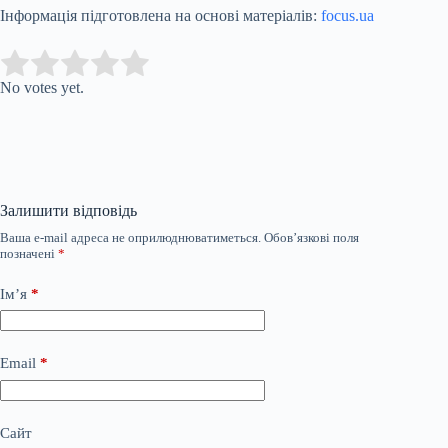
Інформація підготовлена на основі матеріалів:
focus.ua
Submit Rating
Rate this item:
No votes yet.
Залишити відповідь
Ваша e-mail адреса не оприлюднюватиметься.
Обов’язкові поля
позначені
*
Ім’я
*
Email
*
Сайт